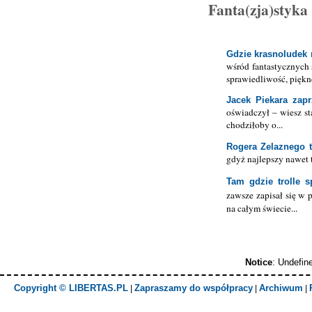
Fanta(zja)styka
Gdzie krasnoludek n
wśród fantastycznych 
sprawiedliwość, piękn
Jacek Piekara zapr
oświadczył – wiesz st
chodziłoby o...
Rogera Zelaznego t
gdyż najlepszy nawet 
Tam gdzie trolle 
zawsze zapisał się w 
na całym świecie...
Notice
: Undefin
Copyright © LIBERTAS.PL
Zapraszamy do współpracy
Archiwum
|
|
|