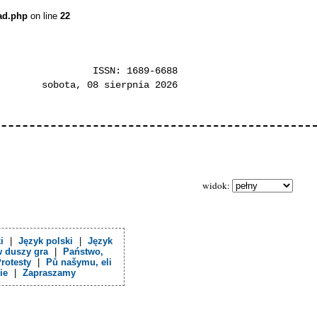
ead.php
on line
22
ISSN: 1689-6688
sobota, 08 sierpnia 2026
widok:
i
|
Język polski
|
Język
w duszy gra
|
Państwo,
rotesty
|
Pů našymu, eli
ie
|
Zapraszamy