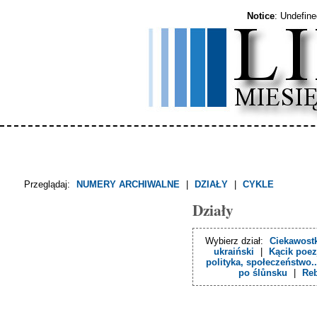
Notice
: Undefin
Przeglądaj:
NUMERY ARCHIWALNE
|
DZIAŁY
|
CYKLE
Działy
Wybierz dział:
Ciekawostk
ukraiński
|
Kącik poez
polityka, społeczeństwo..
po ślůnsku
|
Re