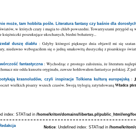
ie może, tam hobbita pośle. Literatura fantasy czy baśnie dla dorosłyc
światów, w których czary i magia to chleb powszedni. Towarzyszami przygód są w
e księżniczki poszukujące ukochanych, biedni bohaterzy...
: Gdyby któregoś pięknego dnia objawił mi się szata
zedał duszę diabłu
ary, niedawno wzbogaciłem się o jedną smakowitą duszyczkę z pisarskiego świa
: Wychodząc z prostego założenia, że literatura najl
wórczość fantastyczna
tłumacz nie odda kunsztu oryginału, zawsze hołdowałem fantastyce polskiej. Z je
:
spotykają krasnoludów,
czyli inspiracje Tolkiena kulturą europejską
Władca pier
poczet wielkich pisarzy wszech czasów. Swoją trylogią zatytułowaną
ed index: STATrad in
/home/kriton/domains/libertas.pl/public_html/eng/fo
Redakcja
Notice
: Undefined index: STATrad in
/home/kriton/