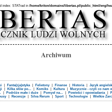
ed index: STATrad in
/home/kriton/domains/libertas.pl/public_html/eng/h
Archiwum
i
|
Fanta(zja)styka
|
Felietony
|
Finanse
|
Historia
|
Język angielsk
ji
|
Kilka słów po...
|
Komiks
|
Kultura
|
Muzycznie - czyli co nam 
.
|
Podróże małe i duże
|
Pomysł na...
|
Powieści i opowiadania
|
P
busy
|
Recenzje
|
Silva Rerum
|
Sport
|
Technologie
|
Wielkie Żarc