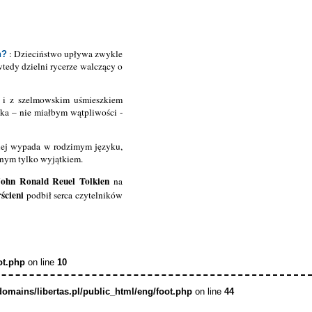
: Dzieciństwo upływa zwykle
h?
tedy dzielni rycerze walczący o
n i z szelmowskim uśmieszkiem
tka – nie miałbym wątpliwości -
epiej wypada w rodzimym języku,
dnym tylko wyjątkiem.
John Ronald Reuel Tolkien
na
ścieni
podbił serca czytelników
ot.php
on line
10
domains/libertas.pl/public_html/eng/foot.php
on line
44