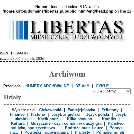
Notice
: Undefined index: STATrad in
/home/kriton/domains/libertas.pl/public_html/eng/head.php
on line
22
ISSN: 1689-6688
czwartek, 06 sierpnia 2026
Archiwum
Przeglądaj:
NUMERY ARCHIWALNE
|
DZIAŁY
|
CYKLE
widok:
Działy
Wybierz dział:
Ciekawostki
|
Fanta(zja)styka
|
Felietony
|
Finanse
|
Historia
|
Język angielski
|
Język polski
|
Język
ukraiński
|
Kącik poezji
|
Kilka słów po...
|
Komiks
|
Kultura
|
Muzycznie - czyli co nam w duszy gra
|
Państwo,
polityka, społeczeństwo...
|
Podróże małe i duże
|
Pomysł
na...
|
Powieści i opowiadania
|
Protesty
|
Pů našymu, eli