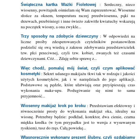
: Serdeczny, nieco
Świąteczna kartka Ważki Fioletowej
wiosenny, powitajnik ośmielam się Wam zaprezentować. Wiosenne
słońce za oknem, temperatura raczej przedwiosenna, pąki na
drzewach, przebiśniegi i inne świeżo zakwitłe kwiatuchy wskazują
na początek wiosny, a ona zwykle...
: W odpowiedzi na
Trzy sposoby na zdobycie dziewczyny
liczne prośby zdesperowanych czytelników postanowiłem
podzielić się swą wiedzą z zakresu zdobywania przedstawicielek
tzw. płci przeciwnej, czyli tzw. kobiet, zwanych też czasami
dziewczynami. Cóż… Zdaję sobie sprawę z...
Więc chodź, pomaluj mój świat, czyli czym aplikować
: Sekret udanego makijażu tkwi tak w rodzaju i jakości
kosmetyki
użytych kosmetyków, jak i w narzędziach do jego aplikacji.
Podstawowe są pędzle, które ułatwiają oraz przyśpieszają czas
wykonania make-upu. Posługiwanie się nimi to sama
przyjemność...
: Przedstawiam efektowny i
Wiosenny makijaż krok po kroku
równocześnie prosty do wykonania makijaż oka, idealny na
wiosnę. Potrzebny będzie: podkład, korektor, dwa cienie, czarna
miękka kredka (w tym przypadku jest to wersja z wysuwanym
rysikiem), tusz do rzęs. Całą powiekę...
Własnoręcznie wykonany prezent ślubny, czyli ozdabiamy