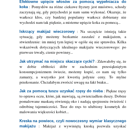
Efektowne upięcie włosów za pomocą wypełniacza do
: Pomysłów na różne ciekawe fryzury jest mnóstwo, schody
koka
zaczynają się, gdy przychodzi je nam samu wykonać. Okazuje, że
warkocz kłos, czy bardziej popularny warkocz dobierany nie
wychodzi nam tak pięknie, a misterne upięcie koka za pomocą...
: Na szczęście istnieją takie
Iskrzący makijaż wieczorowy
sytuację, gdy możemy bezkarnie zaszaleć z makijażem, a
stwierdzenie: im mniej tym lepiej w ogóle się nie sprawdza. Kilka
wskazówek dotyczących idealnego makijażu wieczorowego: po
pierwsze trwały, cienie powinny...
: Zdawałoby się, że
Jak utrzymać na miejscu skaczące cycki?
w dobie obfitości dóbr w zachodnim przesiąkniętym
konsumpcjonizmem świecie, możemy kupić, co nam się tylko
zamarzy, a wszystko jest kwestią jedynie ceny. To mylne
przekonanie. Chciałabym zwrócić uwagę na fakt braku...
: Piękne rzęsy
Jak za pomocą tuszu uzyskać rzęsy do nieba
to oprawa oczu, które, jak mawiają, są zwierciadłem duszy. Dobrze
pomalowane maskarą otwierają oko i nadają spojrzeniu świeżość i
odrobinę tajemniczości. Tusz do rzęs to ulubiony kosmetyk do
malowania większości kobiet...
Kreska na powiece, czyli nowoczesny wymiar klasycznego
: Makijaż z wywiniętą kreską pozwala uzyskać
makijażu