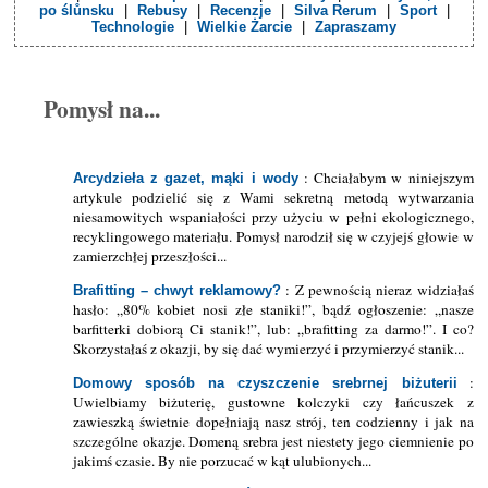
po ślůnsku
|
Rebusy
|
Recenzje
|
Silva Rerum
|
Sport
|
Technologie
|
Wielkie Żarcie
|
Zapraszamy
Pomysł na...
: Chciałabym w niniejszym
Arcydzieła z gazet, mąki i wody
artykule podzielić się z Wami sekretną metodą wytwarzania
niesamowitych wspaniałości przy użyciu w pełni ekologicznego,
recyklingowego materiału. Pomysł narodził się w czyjejś głowie w
zamierzchłej przeszłości...
: Z pewnością nieraz widziałaś
Brafitting – chwyt reklamowy?
hasło: „80% kobiet nosi złe staniki!”, bądź ogłoszenie: „nasze
barfitterki dobiorą Ci stanik!”, lub: „brafitting za darmo!”. I co?
Skorzystałaś z okazji, by się dać wymierzyć i przymierzyć stanik...
:
Domowy sposób na czyszczenie srebrnej biżuterii
Uwielbiamy biżuterię, gustowne kolczyki czy łańcuszek z
zawieszką świetnie dopełniają nasz strój, ten codzienny i jak na
szczególne okazje. Domeną srebra jest niestety jego ciemnienie po
jakimś czasie. By nie porzucać w kąt ulubionych...