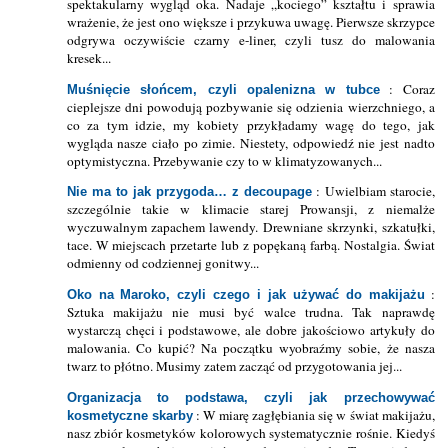
spektakularny wygląd oka. Nadaje „kociego” kształtu i sprawia
wrażenie, że jest ono większe i przykuwa uwagę. Pierwsze skrzypce
odgrywa oczywiście czarny e-liner, czyli tusz do malowania
kresek...
: Coraz
Muśnięcie słońcem, czyli opalenizna w tubce
cieplejsze dni powodują pozbywanie się odzienia wierzchniego, a
co za tym idzie, my kobiety przykładamy wagę do tego, jak
wygląda nasze ciało po zimie. Niestety, odpowiedź nie jest nadto
optymistyczna. Przebywanie czy to w klimatyzowanych...
: Uwielbiam starocie,
Nie ma to jak przygoda… z decoupage
szczególnie takie w klimacie starej Prowansji, z niemalże
wyczuwalnym zapachem lawendy. Drewniane skrzynki, szkatułki,
tace. W miejscach przetarte lub z popękaną farbą. Nostalgia. Świat
odmienny od codziennej gonitwy...
:
Oko na Maroko, czyli czego i jak używać do makijażu
Sztuka makijażu nie musi być walce trudna. Tak naprawdę
wystarczą chęci i podstawowe, ale dobre jakościowo artykuły do
malowania. Co kupić? Na początku wyobraźmy sobie, że nasza
twarz to płótno. Musimy zatem zacząć od przygotowania jej...
Organizacja to podstawa, czyli jak przechowywać
: W miarę zagłębiania się w świat makijażu,
kosmetyczne skarby
nasz zbiór kosmetyków kolorowych systematycznie rośnie. Kiedyś