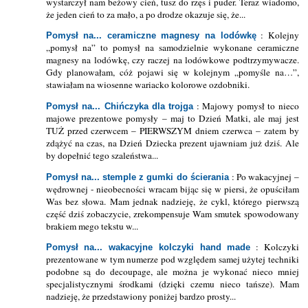
wystarczył nam beżowy cień, tusz do rzęs i puder. Teraz wiadomo,
że jeden cień to za mało, a po drodze okazuje się, że...
: Kolejny
Pomysł na... ceramiczne magnesy na lodówkę
„pomysł na” to pomysł na samodzielnie wykonane ceramiczne
magnesy na lodówkę, czy raczej na lodówkowe podtrzymywacze.
Gdy planowałam, cóż pojawi się w kolejnym „pomyśle na…”,
stawiałam na wiosenne wariacko kolorowe ozdobniki.
: Majowy pomysł to nieco
Pomysł na... Chińczyka dla trojga
majowe prezentowe pomysły – maj to Dzień Matki, ale maj jest
TUŻ przed czerwcem – PIERWSZYM dniem czerwca – zatem by
zdążyć na czas, na Dzień Dziecka prezent ujawniam już dziś. Ale
by dopełnić tego szaleństwa...
: Po wakacyjnej –
Pomysł na... stemple z gumki do ścierania
wędrownej - nieobecności wracam bijąc się w piersi, że opuściłam
Was bez słowa. Mam jednak nadzieję, że cykl, którego pierwszą
część dziś zobaczycie, zrekompensuje Wam smutek spowodowany
brakiem mego tekstu w...
: Kolczyki
Pomysł na... wakacyjne kolczyki hand made
prezentowane w tym numerze pod względem samej użytej techniki
podobne są do decoupage, ale można je wykonać nieco mniej
specjalistycznymi środkami (dzięki czemu nieco tańsze). Mam
nadzieję, że przedstawiony poniżej bardzo prosty...