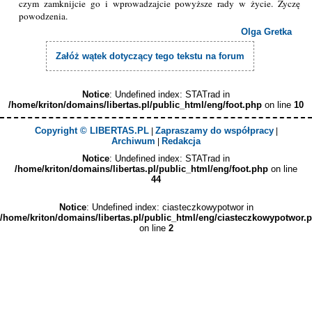
czym zamknijcie go i wprowadzajcie powyższe rady w życie. Życzę
powodzenia.
Olga Gretka
Załóż wątek dotyczący tego tekstu na forum
Notice
: Undefined index: STATrad in
/home/kriton/domains/libertas.pl/public_html/eng/foot.php
on line
10
Copyright © LIBERTAS.PL
Zapraszamy do współpracy
|
|
Archiwum
Redakcja
|
Notice
: Undefined index: STATrad in
/home/kriton/domains/libertas.pl/public_html/eng/foot.php
on line
44
Notice
: Undefined index: ciasteczkowypotwor in
/home/kriton/domains/libertas.pl/public_html/eng/ciasteczkowypotwor.
on line
2