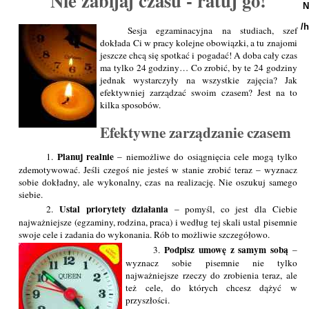
Nie zabijaj czasu - ratuj go!
N
/
Sesja egzaminacyjna na studiach, szef
dokłada Ci w pracy kolejne obowiązki, a tu znajomi
jeszcze chcą się spotkać i pogadać! A doba cały czas
ma tylko 24 godziny… Co zrobić, by te 24 godziny
jednak wystarczyły na wszystkie zajęcia? Jak
efektywniej zarządzać swoim czasem? Jest na to
kilka sposobów.
Efektywne zarządzanie czasem
Planuj realnie
1.
– niemożliwe do osiągnięcia cele mogą tylko
zdemotywować. Jeśli czegoś nie jesteś w stanie zrobić teraz – wyznacz
sobie dokładny, ale wykonalny, czas na realizację. Nie oszukuj samego
siebie.
Ustal priorytety działania
2.
– pomyśl, co jest dla Ciebie
najważniejsze (egzaminy, rodzina, praca) i według tej skali ustal pisemnie
swoje cele i zadania do wykonania. Rób to możliwie szczegółowo.
Podpisz umowę z samym sobą
3.
–
wyznacz sobie pisemnie nie tylko
najważniejsze rzeczy do zrobienia teraz, ale
też cele, do których chcesz dążyć w
przyszłości.