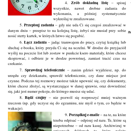
Zrób dokładną listę
4.
– spisuj
wszystkie, nawet drobne zadania do
wykonania, a później systematycznie
wykreślaj te zrealizowane.
Przepisuj zadania
5.
– gdy nie uda Ci się czegoś zrealizować w
danym dniu – przepisz to na kolejną listę, żebyś nie musiał przy sobie
/
nosić sterty kartek, w których łatwo się pogubić.
Łącz zadania
6.
– jadąc tramwajem do pracy, czytaj książkę lub
słuchaj e-booka, który przyda Ci się na uczelni. W drodze do przyjaciół
wyślij na poczcie list lub zostaw w punkcie ksero materiały, które chcesz
skopiować, i odbierz je w drodze powrotnej, zamiast tracić czas na
czekanie.
Sprawdzaj telefonicznie
7.
– zanim gdzieś wyjdziesz, np. do
urzędu czy dziekanatu, sprawdź telefonicznie, czy dane miejsce jest
czynne. Podczas tej rozmowy możesz także upewnić się, czy dokumenty,
które chcesz złożyć, są wystarczające w danej sprawie, oraz dowiedzieć
się, jaki jest numer pokoju, do którego musisz się udać.
Bądź czujny
8.
– nie pozwól się rozproszyć mniej ważnym
rzeczom (np. gdy uczysz się do egzaminu, nie myśl o tym, co będzie w
wakacje).
Porządkuj e-maile
9.
– na te, na które
trzeba odpisać – odpisuj od razu. Te, które są
niepotrzebne – od razu kasuj. Archiwizuj w
opisanych folderach te, które należy