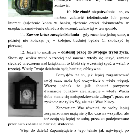
zostawić.
Nie chodź niepotrzebnie
10.
– to, co
możesz załatwić telefonicznie lub przez
Internet (założenie konta w banku, złożenie części dokumentów w
urzędach, zamówienie obiadu z dowozem), załatwiaj w ten sposób.
Zawsze kończ zaczęte działania
11.
– gdy zaczniesz jedną rzecz, a
później nie kończąc jej – kolejne, trudniej będzie Ci skończyć tę
pierwszą.
dostosuj pracę do swojego trybu życia
12. Jeżeli to możliwe –
.
Skoro np. wolisz wstać o trzeciej nad ranem i wtedy się uczyć, zamiast
siedzieć wieczorem nad książkami, to kładź się wcześniej spać, a wstań o
trzeciej. Wtedy Twoje działania będą bardziej efektywne
Pomysłów na to, jak lepiej zorganizować
swój czas, może być oczywiście o wiele więcej.
Wierzę jednak, że jeśli chociaż powyższe
dwanaście punktów zrealizujecie – wtedy Wasza
doba stanie się nadspodziewanie „długa”, przez co
zyskacie nie tylko Wy, ale też i Wasi bliscy.
Zapewniam Was również, że osoby lepiej
zorganizowane mają nie tylko czas na wszystko, ale
też czują się lepiej ze sobą, przez co podejmowane
przez nich zadania są bardziej skuteczne.
Więc do dzieła! Zapamiętajcie z tego tekstu jak najwięcej, po