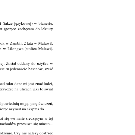
(także językowej) w biznesie,
at (gorąco zachęcam do lektury
rok w Zambii, 2 lata w Malawi),
n w Lilongwe (stolica Malawi).
j. Został oddany do użytku w
st tu jedenaście basenów, sześć
ad roku dane mi jest znać ludzi,
rzyczeć na ulicach jaki to świat
odpowiednią nogą, parę ćwiczeń,
orąc azymut na ekspres do...
dzi się we mnie siedzącym w tej
amochodów przesuwa się miasto...
odzenie. Czy nie należy dostrzec