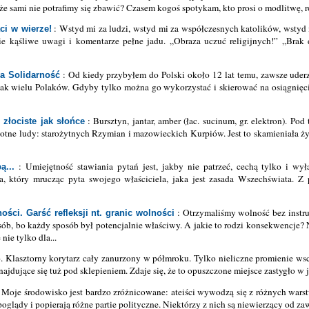
że sami nie potrafimy się zbawić? Czasem kogoś spotykam, kto prosi o modlitwę, r
: Wstyd mi za ludzi, wstyd mi za współczesnych katolików, wstyd
ci w wierze!
ie kąśliwe uwagi i komentarze pełne jadu. „Obraza uczuć religijnych!” „Brak
: Od kiedy przybyłem do Polski około 12 lat temu, zawsze uder
a Solidarność
tak wielu Polaków. Gdyby tylko można go wykorzystać i skierować na osiągnięcie
: Bursztyn, jantar, amber (łac. sucinum, gr. elektron). Pod
 złociste jak słońce
otne ludy: starożytnych Rzymian i mazowieckich Kurpiów. Jest to skamieniała ży
: Umiejętność stawiania pytań jest, jakby nie patrzeć, cechą tylko i wył
ą...
a, który mrucząc pyta swojego właściciela, jaka jest zasada Wszechświata. 
: Otrzymaliśmy wolność bez instru
ści. Garść refleksji nt. granic wolności
sób, bo każdy sposób był potencjalnie właściwy. A jakie to rodzi konsekwencje? 
nie tylko dla...
no. Klasztorny korytarz cały zanurzony w półmroku. Tylko nieliczne promienie ws
ajdujące się tuż pod sklepieniem. Zdaje się, że to opuszczone miejsce zastygło w j
 Moje środowisko jest bardzo zróżnicowane: ateiści wywodzą się z różnych war
oglądy i popierają różne partie polityczne. Niektórzy z nich są niewierzący od zaws