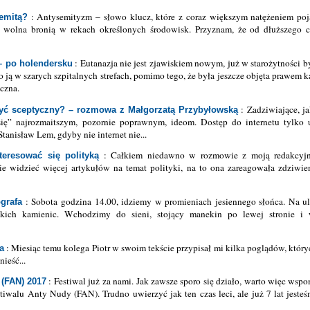
: Antysemityzm – słowo klucz, które z coraz większym natężeniem po
emitą?
 z wolna bronią w rekach określonych środowisk. Przyznam, że od dłuższego
: Eutanazja nie jest zjawiskiem nowym, już w starożytności 
 – po holendersku
ą w szarych szpitalnych strefach, pomimo tego, że była jeszcze objęta prawem 
czna.
: Zadziwiające, j
yć sceptyczny? – rozmowa z Małgorzatą Przybyłowską
się” najrozmaitszym, pozornie poprawnym, ideom. Dostęp do internetu tylko u
tanisław Lem, gdyby nie internet nie...
: Całkiem niedawno w rozmowie z moją redakcyjn
teresować się polityką
ie widzieć więcej artykułów na temat polityki, na to ona zareagowała zdziwie
: Sobota godzina 14.00, idziemy w promieniach jesiennego słońca. Na ul
ografa
skich kamienic. Wchodzimy do sieni, stojący manekin po lewej stronie i w
: Miesiąc temu kolega Piotr w swoim tekście przypisał mi kilka poglądów, któr
a
ieść...
: Festiwal już za nami. Jak zawsze sporo się działo, warto więc wspo
 (FAN) 2017
stiwalu Anty Nudy (FAN). Trudno uwierzyć jak ten czas leci, ale już 7 lat jest