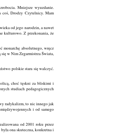
ezrobocia. Mniejsze wyuzdanie.
m coś, Drodzy Czytelnicy. Mam
ieka od jego narodzin, a nawet
ne kulturowo. Z przekonania, że
ć monarchę absolutnego, wręcz
ą się w Nim Zegarmistrza Świata,
ństwo polskie stara się walczyć.
?
olicą, choć tęskni za bliskimi i
czonych studiach pedagogicznych
y radykalizm, to nic innego jak
ch międzywojennych i od samego
realizowana od 2001 roku przez
yła ona skuteczna, konkretna i