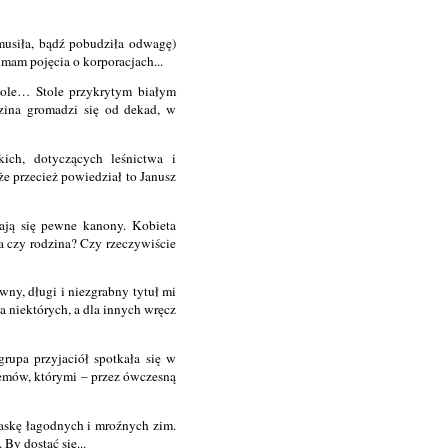
musiła, bądź pobudziła odwagę)
mam pojęcia o korporacjach...
tole… Stole przykrytym białym
zina gromadzi się od dekad, w
ich, dotyczących leśnictwa i
 przecież powiedział to Janusz
ają się pewne kanony. Kobieta
a czy rodzina? Czy rzeczywiście
iwny, długi i niezgrabny tytuł mi
a niektórych, a dla innych wręcz
rupa przyjaciół spotkała się w
lemów, którymi – przez ówczesną
łaskę łagodnych i mroźnych zim.
By dostać się...