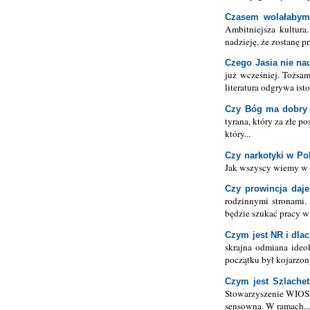
Czasem wolałabym
Ambitniejsza kultur
nadzieję, że zostanę p
Czego Jasia nie na
już wcześniej. Tożsam
literatura odgrywa isto
Czy Bóg ma dobry
tyrana, który za złe 
który...
Czy narkotyki w Po
Jak wszyscy wiemy w P
Czy prowincja daj
rodzinnymi stronami. 
będzie szukać pracy w 
Czym jest NR i dla
skrajna odmiana ideo
początku był kojarzony
Czym jest Szlache
Stowarzyszenie WIOSN
sensowna. W ramach..