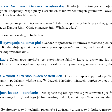
: Fundacja Bios Amigos zajmuje 
gos – Rozmowa z Gabrielą Jarzębowską
ego na kooperacji, współpracy i szacunku, także wobec innych gatunków. Powst
im koncie wiele ciekawych...
: Kiedyś Wojciech Gąsowski śpiewał: Gdzie się podziały tamte prywatki, gdzie
i
 za Danutą Rinn: Gdzie ci mężczyźni... Właśnie, gdzie?
Szukam ich i widzę, to tu, to tam
: Gender to społeczno-kulturowa tożsamość płci. 
li dywagacje na temat płci
HO definiuje go jako stworzone przez społeczeństwo role, zachowania, akt
za odpowiednie dla...
: Celem tego artykułu jest przybliżenie faktów, które są ukrywane lub 
kąd
luczowe dla wszystkich sprawy: niezależność żywieniową, nasze zdrowie, stan
: Ulica – nie sposób jej uniknąć.
y, w windzie i w stosunkach sąsiedzkich
amy – podążamy właśnie nią. W dużych i średnich miastach, oprócz swojego o
 o małej liczbie...
: Nie sposób się nie zgodzić się ze słowami Ojca Ś
jach ksiądz – parafianin
Nas samych, czyli od tego jakimi jesteśmy ludźmi, w jaki sposób odnosimy się d
 Gwałtowny rozwój techniki, przemysłu i związany z tym rozwój kultury masow