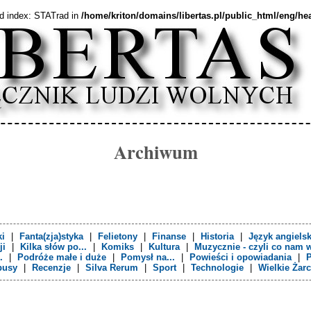
ed index: STATrad in
/home/kriton/domains/libertas.pl/public_html/eng/h
Archiwum
i
|
Fanta(zja)styka
|
Felietony
|
Finanse
|
Historia
|
Język angielsk
ji
|
Kilka słów po...
|
Komiks
|
Kultura
|
Muzycznie - czyli co nam 
.
|
Podróże małe i duże
|
Pomysł na...
|
Powieści i opowiadania
|
P
busy
|
Recenzje
|
Silva Rerum
|
Sport
|
Technologie
|
Wielkie Żarc