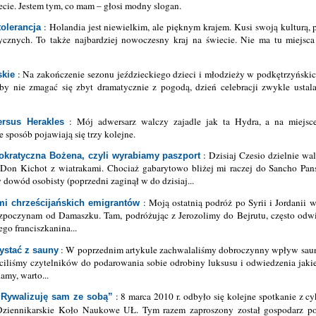
cie. Jestem tym, co mam – głosi modny slogan.
: Holandia jest niewielkim, ale pięknym krajem. Kusi swoją kulturą, p
olerancja
ystycznych. To także najbardziej nowoczesny kraj na świecie. Nie ma tu miejsc
: Na zakończenie sezonu jeździeckiego dzieci i młodzieży w podkętrzyńskic
skie
by nie zmagać się zbyt dramatycznie z pogodą, dzień celebracji zwykle usta
: Mój adwersarz walczy zajadle jak ta Hydra, a na miejsc
ersus Herakles
 sposób pojawiają się trzy kolejne.
: Dzisiaj Czesio dzielnie wa
rokratyczna Bożena, czyli wyrabiamy paszport
on Kichot z wiatrakami. Chociaż gabarytowo bliżej mi raczej do Sancho Pans
dowód osobisty (poprzedni zaginął w do dzisiaj...
: Moją ostatnią podróż po Syrii i Jordanii 
mi chrześcijańskich emigrantów
zpoczynam od Damaszku. Tam, podróżując z Jerozolimy do Bejrutu, często odw
go franciszkanina...
: W poprzednim artykule zachwalaliśmy dobroczynny wpływ sauny 
ystać z sauny
ciliśmy czytelników do podarowania sobie odrobiny luksusu i odwiedzenia jak
amy, warto...
: 8 marca 2010 r. odbyło się kolejne spotkanie z c
„Rywalizuję sam ze sobą”
 Dziennikarskie Koło Naukowe UŁ. Tym razem zaproszony został gospodar