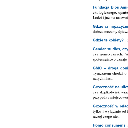
Fundacja Bios Ami
ekologicznego, opart
Łodzi i już ma na swo
Gdzie ci mężczyźn
dobrze możemy śpiewać
: 
Gdzie te kobiety?
Gender studies, czy
czy genetycznych. W
społeczeństwo uznaje 
GMO – droga doni
Tymczasem chodzi o k
natychmiast...
Grzeczność na ulic
czy skądkolwiek wrac
przypadku miejscowości
Grzeczność w relac
tylko i wyłącznie od 
raczej czego nie..
:
Homo consumens