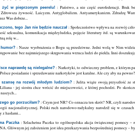
: Państwo, a nie część eurofederacji. Brak b
 żyć w pieprzonym peerelu!
a. Zdrowsza żywność. Laicyzm. Antyglobalizm. Antyamerykanizm. Zdradzę Wa
rzez Was dobrze...
: Społeczeństwo wpływa na rozwój człow
uczono, tego Jan nie będzie nauczał
ość seksualna, komunikacja międzyludzka, pojęcie literatury itd. są warunkowa
tną rolę w...
: Nasze wyobrażenia o Bogu są przedziwne. Jedni wolą w Nim widzie
 humor?
postępowanie bez najmniejszego skrępowania wrzuca ludzi do piekła. Inni doszukuj
: Narkotyki, to odwieczny problem, z którym pa
lsce naprawdę są nielegalne?
olsce posiadanie i sprzedawanie narkotyków jest karalne. Ale czy aby na pewno
: Julita wiąże swoją przyszłość ze st
e szansę na rozwój młodym ludziom?
Liliana - jej siostra chce wrócić do miejscowości, z której pochodzi. Po skoń
naszych...
: Czym jest NR? Co oznacza ten skrót? NR, czyli narodow
czego go porzuciłam?
logii nacjonalistycznej. Polski ruch narodowo-radykalny narodził się w czasa
 z hasłami...
: Szlachetna Paczka to ogólnopolska akcja świątecznej pomocy – 
tna Paczka
A. Głównym jej założeniem jest idea przekazywania bezpośredniej pomocy – by b
.