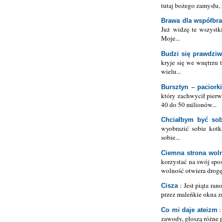
tutaj bożego zamysłu, 
Brawa dla współbra
Już widzę te wszystk
Moje...
Budzi się prawdziw
kryje się we wnętrzu 
wielu...
Bursztyn – paciorki
który zachwycił pierw
40 do 50 milionów...
Chciałbym być sob
wyobrazić sobie kotk
sobie...
Ciemna strona wolno
korzystać na swój spo
wolność otwiera drogę 
: Jest piąta ra
Cisza
przez maleńkie okna zn
:
Co mi daje ateizm
zawody, głoszą różne p