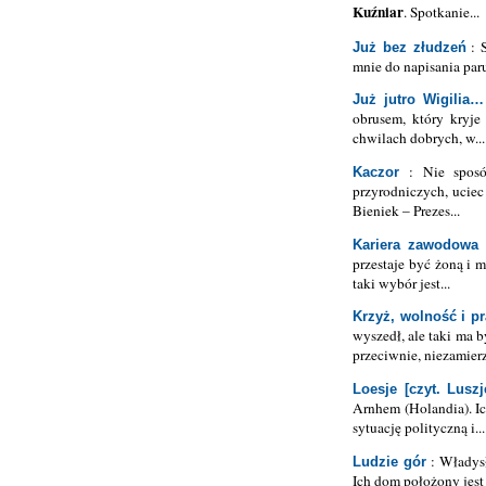
Kuźniar
. Spotkanie...
: S
Już bez złudzeń
mnie do napisania par
Już jutro Wigilia…
obrusem, który kryje
chwilach dobrych, w...
: Nie sposób
Kaczor
przyrodniczych, ucie
Bieniek – Prezes...
Kariera zawodowa 
przestaje być żoną i 
taki wybór jest...
Krzyż, wolność i p
wyszedł, ale taki ma 
przeciwnie, niezamier
Loesje [czyt. Luszj
Arnhem (Holandia). Ic
sytuację polityczną i...
: Władysł
Ludzie gór
Ich dom położony jest