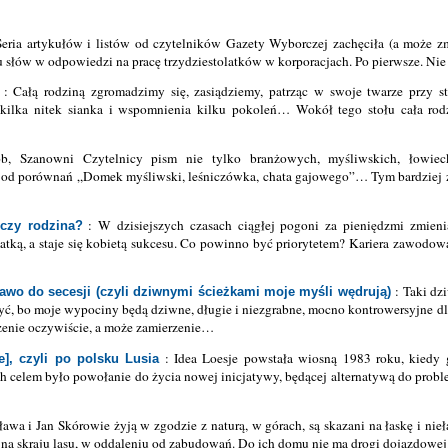
eria artykułów i listów od czytelników Gazety Wyborczej zachęciła (a może z
u słów w odpowiedzi na pracę trzydziestolatków w korporacjach. Po pierwsze. Nie 
: Całą rodziną zgromadzimy się, zasiądziemy, patrząc w swoje twarze przy s
 kilka nitek sianka i wspomnienia kilku pokoleń… Wokół tego stołu cała rod
, Szanowni Czytelnicy pism nie tylko branżowych, myśliwskich, łowieck
c od porównań „Domek myśliwski, leśniczówka, chata gajowego”… Tym bardziej że
: W dzisiejszych czasach ciągłej pogoni za pieniędzmi zmieni
czy rodzina?
matką, a staje się kobietą sukcesu. Co powinno być priorytetem? Kariera zawodow
: Taki dz
rawo do secesji (czyli dziwnymi ścieżkami moje myśli wędrują)
być, bo moje wypociny będą dziwne, długie i niezgrabne, mocno kontrowersyjne dl
zenie oczywiście, a może zamierzenie…
: Idea Loesje powstała wiosną 1983 roku, kiedy g
e], czyli po polsku Lusia
h celem było powołanie do życia nowej inicjatywy, będącej alternatywą do prob
awa i Jan Skórowie żyją w zgodzie z naturą, w górach, są skazani na łaskę i nie
 na skraju lasu, w oddaleniu od zabudowań. Do ich domu nie ma drogi dojazdowej. 