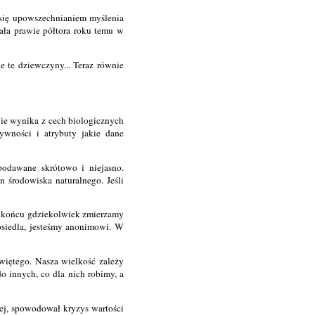
się upowszechnianiem myślenia
ała prawie półtora roku temu w
 te dziewczyny... Teraz równie
Nie wynika z cech biologicznych
ywności i atrybuty jakie dane
podawane skrótowo i niejasno.
 środowiska naturalnego. Jeśli
 W końcu gdziekolwiek zmierzamy
siedla, jesteśmy anonimowi. W
więtego. Nasza wielkość zależy
o innych, co dla nich robimy, a
ej, spowodował kryzys wartości