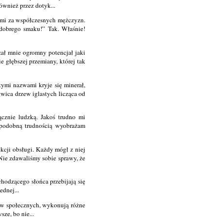
ównież przez dotyk...
 mi za współczesnych mężczyzn.
 dobrego smaku!” Tak. Właśnie!
zał mnie ogromny potencjał jaki
 głębszej przemiany, której tak
 tymi nazwami kryje się minerał,
wica drzew iglastych licząca od
ącznie ludzką. Jakoś trudno mi
Z podobną trudnością wyobrażam
kcji obsługi. Każdy mógł z niej
Nie zdawaliśmy sobie sprawy, że
chodzącego słońca przebijają się
ednej...
stw społecznych, wykonują różne
ze, bo nie...