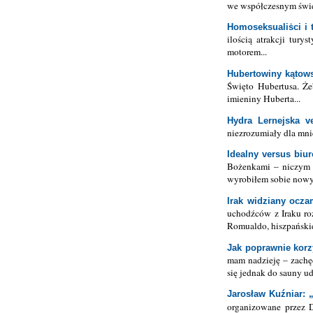
we współczesnym świe
Homoseksualiṡci i t
ilością atrakcji tur
motorem...
Hubertowiny kątow
Święto Hubertusa. Że
imieniny Huberta...
Hydra Lernejska v
niezrozumiały dla mnie
Idealny versus biu
Bożenkami – niczym D
wyrobiłem sobie nowy 
Irak widziany ocza
uchodźców z Iraku ro
Romualdo, hiszpańskie
Jak poprawnie korz
mam nadzieję – zachę
się jednak do sauny ud
Jarosław Kuźniar: 
organizowane przez