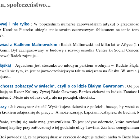
a, społeczeństwo...
: W poprzednim numerze zapowiadałam artykuł o grzeczności 
wej i nie tylko
że Karolina Pietrzko ubiegła mnie swoim czerwcowym felietonem na tenże tem
)...
: Radek Malinowski, od kilku lat w Afryce (1 
wywiad z Radkiem Malinowskim
Kenii. Był zaangażowany w budowę i rozwój ośrodka Center for Social Concer
cował Radek zajmuje...
: Aquadrom jest stosunkowo młodym parkiem wodnym w Rudzie Śląskie
ąska)
hwali się tym, że jest najnowocześniejszym takim miejscem na Śląsku. W sumie je
jsce...
: Od pon
 chcesz zobaczyć w świecie*, czyli o co idzie Białym Gawronom
dacją na Rzecz Kultury Żywej Białe Gawrony. Bardzo ciekawi to ludzie. Zamiast k
o zmienić. Może nie od razu cały, ale na początek chociaż...
: Jak zaczynasz dzień? Wyskakujesz dziarsko z pościeli, bacząc, by wstać 
trzy
m krokiem udajesz się do pracy… A może szurając kapciami, człapiesz do kuchni, bi
Panie, zmiłuj się nade mną, grzesznikiem. To jest jedyne odczucie, które rozcho
lonej kaplicy przy zatłoczonej o tej godzinie ulicy Tuwima. Zza krat szeregiem s
toś powiedział, że najwięcej dusz w czyśćcu dostępuje radości nieba w Boże Nar