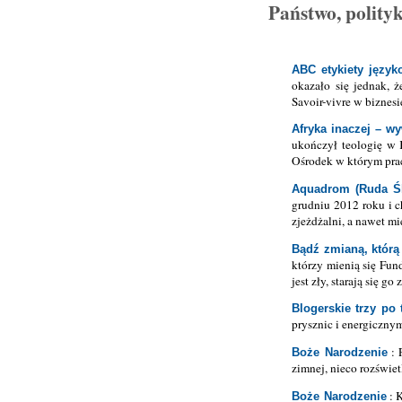
Państwo, polityk
ABC etykiety języko
okazało się jednak, 
Savoir-vivre w biznesie
Afryka inaczej – 
ukończył teologię w 
Ośrodek w którym pra
Aquadrom (Ruda Śl
grudniu 2012 roku i c
zjeżdżalni, a nawet mie
Bądź zmianą, którą
którzy mienią się Fun
jest zły, starają się g
Blogerskie trzy po 
prysznic i energiczny
: 
Boże Narodzenie
zimnej, nieco rozświet
: K
Boże Narodzenie