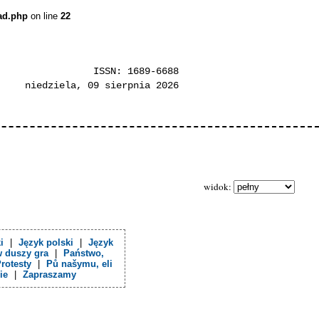
ead.php
on line
22
ISSN: 1689-6688
niedziela, 09 sierpnia 2026
widok:
i
|
Język polski
|
Język
w duszy gra
|
Państwo,
rotesty
|
Pů našymu, eli
ie
|
Zapraszamy