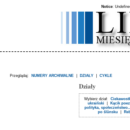
Notice
: Undefin
Przeglądaj:
NUMERY ARCHIWALNE
|
DZIAŁY
|
CYKLE
Działy
Wybierz dział:
Ciekawostk
ukraiński
|
Kącik poez
polityka, społeczeństwo..
po ślůnsku
|
Re