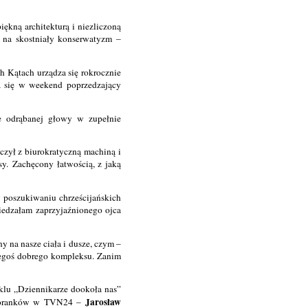
iękną architekturą i niezliczoną
a na skostniały konserwatyzm –
h Kątach urządza się rokrocznie
la się w weekend poprzedzający
e odrąbanej głowy w zupełnie
lczył z biurokratyczną machiną i
y. Zachęcony łatwością, z jaką
w poszukiwaniu chrześcijańskich
iedzałam zaprzyjaźnionego ojca
na nasze ciała i dusze, czym –
iegoś dobrego kompleksu. Zanim
yklu „Dziennikarze dookoła nas”
Jarosław
z poranków w TVN24 –