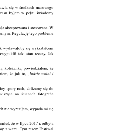
jawia się w środkach masowego
 czasu byłem w pełni świadomy
była akceptowana i stosowana. W
karnym. Regulację tego problemu
ak wydawałoby się wykształceni
wypuklił taki stan rzeczy. Jak
ą koleżanką powiedziałem, że
niem, że jak to,
ludzie wolni i
icy spory ruch, zbliżamy się do
iszące na ścianach fotografie
ych nie wyraziłem, wypada mi się
mnieć, że w lipcu 2017 r. odbyła
eśmy z wami. Tym razem Festiwal