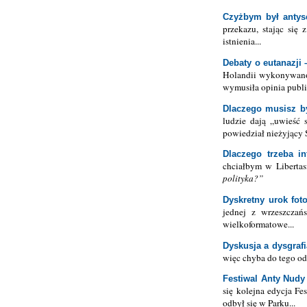
Czyżbym był antys
przekazu, stając się
istnienia...
Debaty o eutanazji
Holandii wykonywano j
wymusiła opinia publi
Dlaczego musisz b
ludzie dają „uwieść 
powiedział nieżyjący S
Dlaczego trzeba in
chciałbym w Libertas
polityka?
Dyskretny urok fot
jednej z wrzeszczań
wielkoformatowe...
Dyskusja a dysgrafi
więc chyba do tego odn
Festiwal Anty Nudy
się kolejna edycja Fe
odbył się w Parku...