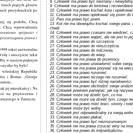
8. Człowiek ma prawo być nieznany i niewybitny.
 trzech piątych głosów
9. Człowiek ma prawo do lenistwa i nicnierobienia
rach prezydenckich po
10. Człowiek ma prawo kochać kota i opiekować 
11. Człowiek ma prawo opiekować się psem do k
12. Pies ma prawo być psem.

zej się podoba. Chcą
13. Kot nie ma obowiązku kochać swego pana, a
y. Chcą wprowadzenia
chwili.

pewnienie spójności i
14. Człowiek ma prawo czasami nie wiedzieć, cz
15. Człowiek ma prawo wątpić, ale nie jest to je
 przestrzeganiu prawa i
16. Człowiek ma prawo do szczęścia.

17. Człowiek ma prawo do nieszczęścia.

 1998 roku) uniwersalna
18. Człowiek ma prawo do milczenia.

słę i uroczyście tekst
19. Człowiek ma prawo do wiary.

20. Człowiek nie ma prawa do przemocy.

byłby w naszym pięknym
21. Człowiek ma prawo uświadomić sobie swoją m
 wszystko by było!
22. Człowiek nie ma prawa porywać się na wiecz
 wileńskiej Republiki
23. Człowiek ma prawo rozumieć.

aitis i Romas „George
24. Człowiek ma prawo niczego nie rozumieć.

25. Człowiek ma prawo być różnej narodowości.

entem...
26. Człowiek ma prawo obchodzić swoje urodziny
jak jej mieszkańcy). Na
27. Człowiek powinien pamiętać, jak się nazywa.
ić na przytoczenie i
28. Człowiek może się dzielić tym, co ma.

żniejszego w Zarzeczu.
29. Człowiek nie może się dzielić tym, czego nie
30. Człowiek ma prawo mieć braci, siostry i rodz
31. Człowiek może być wolny.

32. Człowiek jest odpowiedzialny za swoją wolno
33. Człowiek ma prawo płakać.

34. Człowiek ma prawo być niezrozumianym.

35. Człowiek nie ma prawa zrzucać winy na inny
36. Człowiek ma prawo do indywidualizmu.
