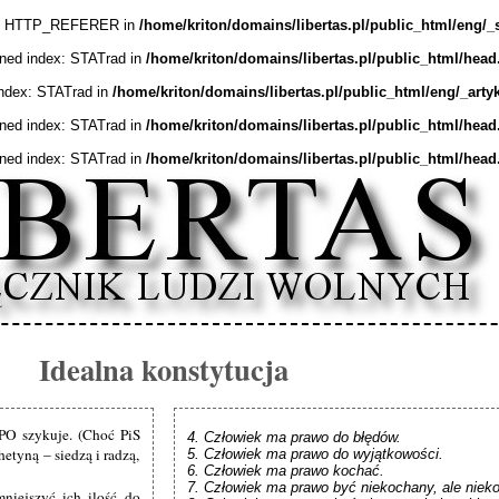
ex: HTTP_REFERER in
/home/kriton/domains/libertas.pl/public_html/eng/_
ined index: STATrad in
/home/kriton/domains/libertas.pl/public_html/head
index: STATrad in
/home/kriton/domains/libertas.pl/public_html/eng/_arty
ined index: STATrad in
/home/kriton/domains/libertas.pl/public_html/head
ined index: STATrad in
/home/kriton/domains/libertas.pl/public_html/head
Idealna konstytucja
 PO szykuje. (Choć PiS
4. Człowiek ma prawo do błędów.

hetyną – siedzą i radzą,
5. Człowiek ma prawo do wyjątkowości.

6. Człowiek ma prawo kochać.

7. Człowiek ma prawo być niekochany, ale niekon
mniejszyć ich ilość do