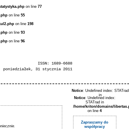
statystyka.php
on line
77
.php
on line
55
kul2.php
on line
198
.php
on line
93
.php
on line
96
ISSN: 1689-6688
poniedziałek, 31 stycznia 2011
Notice
: Undefined index: STATrad
in
Notice
: Undefined index:
STATrad in
/home/kriton/domains/libertas
on line
4
Zapraszamy do
iecznie.

współpracy