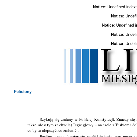
Notice
: Undefined ind
Notice
: Undef
Notice
: Undefined 
Notice
: Undef
Notice
: Undef
Felietony
Szykują się zmiany w Polskiej Konstytucji. Znaczy się
także, ale o tym za chwilę) Tęgie głowy – na czele z Tuskiem i Sc
co by tu ulepszyć, co zmienić...
Posłów zostawić czterystu sześćdziesięciu, czy może z