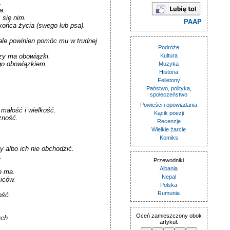


.

się nim.

PAAP
ońca życia (swego lub psa).

le powinien pomóc mu w trudnej 
Podróże
y ma obowiązki.

Kultura
go obowiązkiem.

Muzyka
Historia
Felietony
Państwo, polityka,
społeczeństwo
Powieści i opowiadania
ałość i wielkość.

Kącik poezji
ność.

Recenzje
Wielkie żarcie
Komiks
 albo ich nie obchodzić.



Przewodniki
Albania
 ma.

Nepal
iców.

Polska
Rumunia
ść.

Oceń zamieszczony obok
ch.

artykuł.