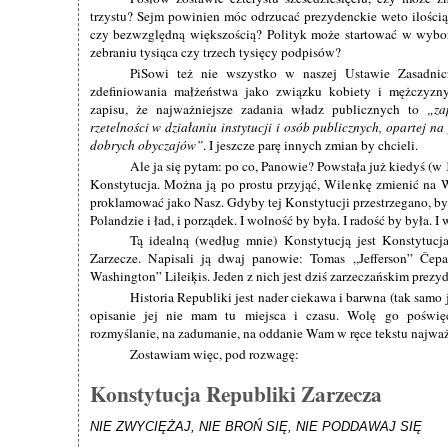
trzystu? Sejm powinien móc odrzucać prezydenckie weto ilością
czy bezwzględną większością? Polityk może startować w wybo
zebraniu tysiąca czy trzech tysięcy podpisów?
PiSowi też nie wszystko w naszej Ustawie Zasadnic
zdefiniowania małżeństwa jako związku kobiety i mężczyzn
zapisu, że najważniejsze zadania władz publicznych to
za
rzetelności w działaniu instytucji i osób publicznych, opartej na
dobrych obyczajów
. I jeszcze parę innych zmian by chcieli.
Ale ja się pytam: po co, Panowie? Powstała już kiedyś (w
Konstytucja. Można ją po prostu przyjąć, Wilenkę zmienić na Wi
proklamować jako Nasz. Gdyby tej Konstytucji przestrzegano, 
Polandzie i ład, i porządek. I wolność by była. I radość by była. I
Tą idealną (według mnie) Konstytucją jest Konstytucja
Zarzecze. Napisali ją dwaj panowie: Tomas „Jefferson” Čep
Washington” Lileiķis. Jeden z nich jest dziś zarzeczańskim prezyd
Historia Republiki jest nader ciekawa i barwna (tak samo 
opisanie jej nie mam tu miejsca i czasu. Wolę go poświęc
rozmyślanie, na zadumanie, na oddanie Wam w ręce tekstu najwa
Zostawiam więc, pod rozwagę:
Konstytucja Republiki Zarzecza
NIE ZWYCIĘŻAJ, NIE BROŃ SIĘ, NIE PODDAWAJ SIĘ
