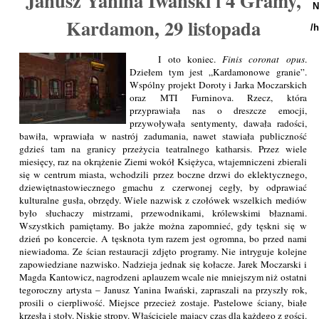
Janusz Yanina Iwański i 4 Gramy,
N
Kardamon, 29 listopada
/
I oto koniec.
Finis coronat opus
.
Dziełem tym jest „Kardamonowe granie”.
Wspólny projekt Doroty i Jarka Moczarskich
oraz MTI Furninova. Rzecz, która
przyprawiała nas o dreszcze emocji,
przywoływała sentymenty, dawała radości,
bawiła, wprawiała w nastrój zadumania, nawet stawiała publiczność
gdzieś tam na granicy przeżycia teatralnego katharsis. Przez wiele
miesięcy, raz na okrążenie Ziemi wokół Księżyca, wtajemniczeni zbierali
się w centrum miasta, wchodzili przez boczne drzwi do eklektycznego,
dziewiętnastowiecznego gmachu z czerwonej cegły, by odprawiać
kulturalne gusła, obrzędy. Wiele nazwisk z czołówek wszelkich mediów
było słuchaczy mistrzami, przewodnikami, królewskimi błaznami.
Wszystkich pamiętamy. Bo jakże można zapomnieć, gdy tęskni się w
dzień po koncercie. A tęsknota tym razem jest ogromna, bo przed nami
niewiadoma. Ze ścian restauracji zdjęto programy. Nie intryguje kolejne
zapowiedziane nazwisko. Nadzieja jednak się kołacze. Jarek Moczarski i
Magda Kantowicz, nagrodzeni aplauzem wcale nie mniejszym niż ostatni
tegoroczny artysta – Janusz Yanina Iwański, zapraszali na przyszły rok,
prosili o cierpliwość. Miejsce przecież zostaje. Pastelowe ściany, białe
krzesła i stoły. Niskie stropy. Właściciele mający czas dla każdego z gości.