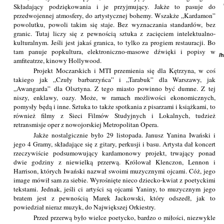
Składający podziękowania i je przyjmujący. Jakże to pasuje do
przedwojennej atmosfery, do artystycznej bohemy. Wszakże „Kardamon”
powolutku, powoli takim się staje. Bez wyznaczania standardów, bez
granic. Tutaj liczy się z pewnością sztuka z zacięciem intelektualno-
kulturalnym. Jeśli jest jakaś granica, to tylko za progiem restauracji. Bo
tam panuje popkultura, elektroniczno-masowe dźwięki i popisy w
/
amfiteatrze, kinowy Hollywood.
Projekt Moczarskich i MTI przemienia się dla Kętrzyna, w coś
takiego jak „Czuły barbarzyńca” i „Tarabuk” dla Warszawy, jak
„Awangarda” dla Olsztyna. Z tego miasto powinno być dumne. Z tej
niszy, enklawy, oazy. Może, w ramach możliwości ekonomicznych,
pomysły będą i inne. Sztuka to także spotkania z pisarzami i książkami, to
również filmy z Sieci Filmów Studyjnych i Lokalnych, tudzież
retransmisje oper z nowojorskiej Metropolitan Opera.
Jakże nostalgicznie było 29 listopada. Janusz Yanina Iwański i
jego 4 Gramy, składające się z gitary, perkusji i basu. Artysta dał koncert
rzeczywiście podsumowujący kardamonowy projekt, trwający ponad
dwie godziny z niewielką przerwą. Królował Klenczon, Lennon i
Harrison, których Iwański nazwał swoimi muzycznymi ojcami. Cóż, jego
image mówił sam za siebie. Wyrośnięte nieco dziecko-kwiat z poetyckimi
tekstami. Jednak, jeśli ci artyści są ojcami Yaniny, to muzycznym jego
bratem jest z pewnością Marek Jackowski, który odszedł, jak to
powiedział nieraz muzyk, do Największej Orkiestry.
Przed przerwą było wielce poetycko, bardzo o miłości, niezwykle