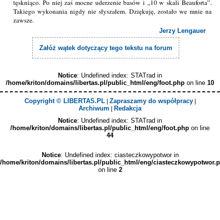
tęskniąco. Po niej zaś mocne uderzenie basów i „10 w skali Beauforta”.
Takiego wykonania nigdy nie słyszałem. Dziękuję, zostało we mnie na
zawsze.
Jerzy Lengauer
Załóż wątek dotyczący tego tekstu na forum
Notice
: Undefined index: STATrad in
/home/kriton/domains/libertas.pl/public_html/eng/foot.php
on line
10
Copyright © LIBERTAS.PL
Zapraszamy do współpracy
|
|
Archiwum
Redakcja
|
Notice
: Undefined index: STATrad in
/home/kriton/domains/libertas.pl/public_html/eng/foot.php
on line
44
Notice
: Undefined index: ciasteczkowypotwor in
/home/kriton/domains/libertas.pl/public_html/eng/ciasteczkowypotwor.
on line
2