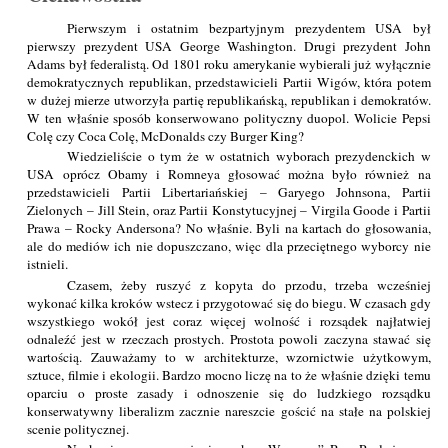
Pierwszym i ostatnim bezpartyjnym prezydentem USA był
pierwszy prezydent USA George Washington. Drugi prezydent John
Adams był federalistą. Od 1801 roku amerykanie wybierali już wyłącznie
demokratycznych republikan, przedstawicieli Partii Wigów, która potem
w dużej mierze utworzyła partię republikańską, republikan i demokratów.
W ten właśnie sposób konserwowano polityczny duopol. Wolicie Pepsi
Colę czy Coca Colę, McDonalds czy Burger King?
Wiedzieliście o tym że w ostatnich wyborach prezydenckich w
USA oprócz Obamy i Romneya głosować można było również na
przedstawicieli Partii Libertariańskiej – Garyego Johnsona, Partii
Zielonych – Jill Stein, oraz Partii Konstytucyjnej – Virgila Goode i Partii
Prawa – Rocky Andersona? No właśnie. Byli na kartach do głosowania,
ale do mediów ich nie dopuszczano, więc dla przeciętnego wyborcy nie
istnieli.
Czasem, żeby ruszyć z kopyta do przodu, trzeba wcześniej
wykonać kilka kroków wstecz i przygotować się do biegu. W czasach gdy
wszystkiego wokół jest coraz więcej wolność i rozsądek najłatwiej
odnaleźć jest w rzeczach prostych. Prostota powoli zaczyna stawać się
wartością. Zauważamy to w architekturze, wzornictwie użytkowym,
sztuce, filmie i ekologii. Bardzo mocno liczę na to że właśnie dzięki temu
oparciu o proste zasady i odnoszenie się do ludzkiego rozsądku
konserwatywny liberalizm zacznie nareszcie gościć na stałe na polskiej
scenie politycznej.