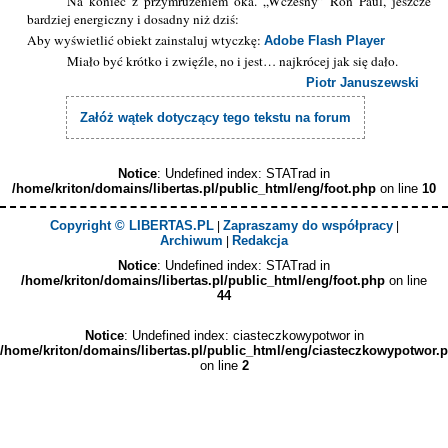
Na koniec z przymrużeniem oka. „Wczesny” Ron Paul, jeszcze
bardziej energiczny i dosadny niż dziś:
Aby wyświetlić obiekt zainstaluj wtyczkę:
Adobe Flash Player
Miało być krótko i zwięźle, no i jest… najkrócej jak się dało.
Piotr Januszewski
Załóż wątek dotyczący tego tekstu na forum
Notice
: Undefined index: STATrad in
/home/kriton/domains/libertas.pl/public_html/eng/foot.php
on line
10
Copyright © LIBERTAS.PL
Zapraszamy do współpracy
|
|
Archiwum
Redakcja
|
Notice
: Undefined index: STATrad in
/home/kriton/domains/libertas.pl/public_html/eng/foot.php
on line
44
Notice
: Undefined index: ciasteczkowypotwor in
/home/kriton/domains/libertas.pl/public_html/eng/ciasteczkowypotwor.
on line
2