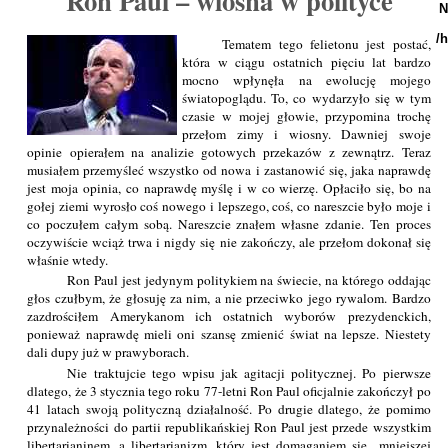
Ron Paul – wiosna w polityce
N
/
Tematem tego felietonu jest postać,
która w ciągu ostatnich pięciu lat bardzo
mocno wpłynęła na ewolucję mojego
światopoglądu. To, co wydarzyło się w tym
czasie w mojej głowie, przypomina trochę
przełom zimy i wiosny. Dawniej swoje
opinie opierałem na analizie gotowych przekazów z zewnątrz. Teraz
musiałem przemyśleć wszystko od nowa i zastanowić się, jaka naprawdę
jest moja opinia, co naprawdę myślę i w co wierzę. Opłaciło się, bo na
gołej ziemi wyrosło coś nowego i lepszego, coś, co nareszcie było moje i
co poczułem całym sobą. Nareszcie znałem własne zdanie. Ten proces
oczywiście wciąż trwa i nigdy się nie zakończy, ale przełom dokonał się
właśnie wtedy.
Ron Paul jest jedynym politykiem na świecie, na którego oddając
głos czułbym, że głosuję za nim, a nie przeciwko jego rywalom. Bardzo
zazdrościłem Amerykanom ich ostatnich wyborów prezydenckich,
ponieważ naprawdę mieli oni szansę zmienić świat na lepsze. Niestety
dali dupy już w prawyborach.
Nie traktujcie tego wpisu jak agitacji politycznej. Po pierwsze
dlatego, że 3 stycznia tego roku 77-letni Ron Paul oficjalnie zakończył po
41 latach swoją polityczną działalność. Po drugie dlatego, że pomimo
przynależności do partii republikańskiej Ron Paul jest przede wszystkim
libertarianinem, a libertarianizm, który jest domaganiem się „mniejszej