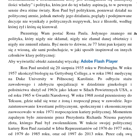
ilości władzy” i polityka, która jest do tej władzy aspiracją, to w pewnym
sensie dwa różne światy. Ron Paul był politykiem, ponieważ działał na
politycznej arenie, jednak metody jego działania, poglądy i podejmowane
decyzje nie wynikały z politycznych rozgrywek, lecz z filozofii, według
której żył i którą się kierował.
Prezentuję Wam postać Rona Paula. Jedynego znanego mi
/
polityka, który nigdy nie skłamał, nigdy nie złamał danej obietnicy i
nigdy nie zmienił zdania. Być może to dziwne, że 77 letni pan kojarzy mi
się z wiosną, ale sami posłuchajcie, w jaki sposób inspirował on innych
członków klasy politycznej:
Aby wyświetlić obiekt zainstaluj wtyczkę:
Adobe Flash Player
Ron Paul urodził się 20 sierpnia 1935 roku w Pittsburghu. W roku
1957 ukończył biologię na Gettysburg College, a w roku 1961 medycynę
na Duke University w Północnej Karolinie. Po odbyciu stażu
zawodowego i zdobyciu specjalizacji w dziedzinie ginekologii i
położnictwa służył od 1963r. jako lekarz w Siłach Powietrznych USA, a
od roku 1965 w Gwardii Narodowej. W roku 1968 został przeniesiony do
Teksasu, gdzie udał się wraz z żoną i rozpoczął pracę w zawodzie. Jego
zainteresowanie kwestiami politycznymi, społecznymi i ekonomicznymi
zaowocowało w roku 1971 rozpoczęciem kariery politycznej. Momentem
zapalnym było zniesienie przez Prezydenta Richarda Nixona parytetu
złota, którego Paul był zwolennikiem. W trakcie swojej politycznej
kariery Ron Paul zasiadał w Izbie Reprezentantów od 1976 do 1977 roku,
od 1979 do 1985 roku, oraz od 1997 do 2013 roku. Przez całą swą