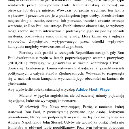
sondażach przed prawyborami Partii Republikańskiej zajmował on
pierwsze lub drugie miejsce. Wówczas po prostu wycinano ten fakt z
wykresów i prezentowano je z pominięciem jego osoby. Przedstawiano
miejsce drugie, trzecie, czwarte, lub pierwsze, trzecie i czwarte tworząc
wrażenie, że Ron Paul nie istnieje. Establishment obawiał się, że wyborcy
mogą zacząć się nim interesować i podchwycić jego racjonalny sposób
myślenia, pozbawiony emocjonalnej glajdy, którą karmi się i ogłupia
wyborców. Zwycięstwo wytypowanego przez ośrodki wpływów
kandydata mogłoby wówczas zostać zagrożone.
Pierwszy atak paniki w szeregach Republikan nastąpił, gdy Ron
Paul dwukrotnie z rzędu w latach poprzedzających ostatnie prawybory
(2010,2011) zwyciężył w głosowaniu w trakcie konferencji CPAC –
dorocznej konferencji konserwatywnych działaczy i przedstawicieli
politycznych z całych Stanów Zjednoczonych. Wówczas to rozpoczęła
się w mediach ostra kampania wyciszania jego obecności na kartach do
głosowania.
Aby wyświetlić obiekt zainstaluj wtyczkę:
Adobe Flash Player
Materiał w języku angielskim, ale od czwartej minuty pojawiają
się zdjęcia, które nie wymagają komentarza.
W telewizji Fox News wspierającej Partię, z ramienia której
startował Ron Paul, z premedytacją pomijano jego osobę. Jedynymi
prezenterami, którzy nie podporządkowywali się tej modzie byli sędzia
Andrew Napolitano i John Stossel. Gdyby nie ta dwójka postać Paula nie
istniałaby w głównej tubie republikanów. Poza tym jedynym powodem