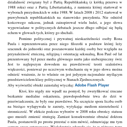
działalność związany był z Partią Republikańską (z krótką przerwa w
1988 roku) oraz z Partią Libertariańską, z ramienia której startował w
wyborach prezydenckich w roku 1988. W latach 2008 i 2012 startował w
prawyborach republikańskich na stanowisko prezydenta. Nie odniósł
końcowego sukcesu, jednak zainspirował wielu ludzi, a jego słowa
wypowiadane w politycznych debatach jeszcze długo odbijać się będą
echem w głowach tych, którzy go słuchali.
Pomimo politycznej i prywatnej nieskazitelności osoby Rona
Paula i reprezentowania przez niego filozofii u podstaw której leży
szacunek do jednostki oraz poszanowanie każdej osoby bez względu na
przynależność etniczną, religijną i orientację seksualną, Ron Paul od lat
prezentowany był przez media głównego nurtu jako niebezpieczny świr.
Jest to najlepszym dowodem na prawdziwość teorii szaleństwa
większości, ponieważ po uczciwym wsłuchaniu się w jego słowa można
odnieść wrażenie, że to właśnie on jest jedynym racjonalnie myślącym
przedstawicielem klasy politycznej w Stanach Zjednoczonych.
Aby wyświetlić obiekt zainstaluj wtyczkę:
Adobe Flash Player
Ktoś, kto nigdy nie wpadł na pomysł, by zweryfikować rzucane
bezkarnie medialne oskarżenia, prawdopodobnie trwa do dziś w
przeświadczeniu, że były one prawdziwe. Na szczęście spora liczba osób
na bieżąco wyłapywała te zarzuty, wytykając mediom nierzetelność i
stronniczość. W efekcie podczas wyborów w 2008 roku obrońcy statusu
quo musieli zmienić strategię. Zamiast konsekwentnie obrażać doktora
Paula, postanowili po prostu przestać o nim mówić, odmawiając mu tym
samym czasu antenowego. Wielokrotnie zdarzało się, że w różnego typu