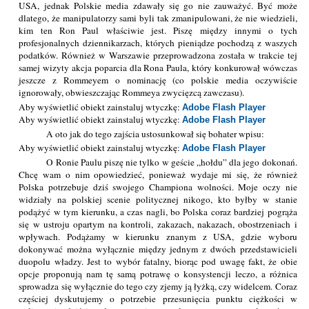
USA, jednak Polskie media zdawały się go nie zauważyć. Być może
dlatego, że manipulatorzy sami byli tak zmanipulowani, że nie wiedzieli,
kim ten Ron Paul właściwie jest. Piszę między innymi o tych
profesjonalnych dziennikarzach, których pieniądze pochodzą z waszych
podatków. Również w Warszawie przeprowadzona została w trakcie tej
samej wizyty akcja poparcia dla Rona Paula, który konkurował wówczas
jeszcze z Rommeyem o nominację (co polskie media oczywiście
ignorowały, obwieszczając Rommeya zwycięzcą zawczasu).
Aby wyświetlić obiekt zainstaluj wtyczkę:
Adobe Flash Player
Aby wyświetlić obiekt zainstaluj wtyczkę:
Adobe Flash Player
A oto jak do tego zajścia ustosunkował się bohater wpisu:
Aby wyświetlić obiekt zainstaluj wtyczkę:
Adobe Flash Player
O Ronie Paulu piszę nie tylko w geście „hołdu” dla jego dokonań.
Chcę wam o nim opowiedzieć, ponieważ wydaje mi się, że również
Polska potrzebuje dziś swojego Championa wolności. Moje oczy nie
widziały na polskiej scenie politycznej nikogo, kto byłby w stanie
podążyć w tym kierunku, a czas nagli, bo Polska coraz bardziej pogrąża
się w ustroju opartym na kontroli, zakazach, nakazach, obostrzeniach i
wpływach. Podążamy w kierunku znanym z USA, gdzie wyboru
dokonywać można wyłącznie między jednym z dwóch przedstawicieli
duopolu władzy. Jest to wybór fatalny, biorąc pod uwagę fakt, że obie
opcje proponują nam tę samą potrawę o konsystencji leczo, a różnica
sprowadza się wyłącznie do tego czy zjemy ją łyżką, czy widelcem. Coraz
częściej dyskutujemy o potrzebie przesunięcia punktu ciężkości w