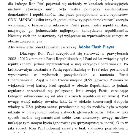
dla którego Ron Paul pojawiał się niekiedy w kanałach telewizyjnych
mediów głównego nurtu była walka pomiędzy zwolennikami
demokratów i republikanów. Tuż przed prawyborami wielu reporterów
CNN, MSNBC i kilku innych „stacji telewizyjnych demokratów” zaczęło
wspominać o tuszowaniu sukcesów Paula przez media republikańskie,
nazywając go jednocześnie najlepszym kandydatem republikanów.
Niestety ruch ten nastawiony był wyłącznie na wprowadzenie zamętu w
obozie „przeciwnym”.
Aby wyświetlić obiekt zainstaluj wtyczkę:
Adobe Flash Player
Dlaczego Ron Paul zdecydował się startować w prawyborach
2008 i 2012 z ramienia Partii Republikańskiej? Paul od lat związany był z
republikanami, jednak reprezentował w niej skrzydło libertariańskie. Po
krótkotrwałym rozstaniu z Partią republikańską w 1988 roku postanowił
wystartować w wyborach prezydenckich z ramienia Partii
Libertariańskiej. Zajął w nich trzecie miejsce (0,5% głosów). Pomimo że
większość swej kariery Paul spędził w obozie Republikan, to jednak
regularnie sprzeciwiał się politycznej linii swojej Partii, zarzucając
kolegom odwrócenie się od idei z których republikanizm wyrósł. Pod
uwagę wziąć należy również fakt, że w efekcie konserwacji duopolu
władzy w USA jedyna szansą przedostania się do mediów było wzięcie
udziału w prawyborach jednej z dwóch głównych partii. Tylko w taki
sposób można zagwarantować sobie czas antenowy, uwagę mediów
unikając tym samym bycia ignorowanym (przynajmniej w teorii). O to w
jaki sposób Ron Paul odpierał zarzuty o brak spójności poglądowej z