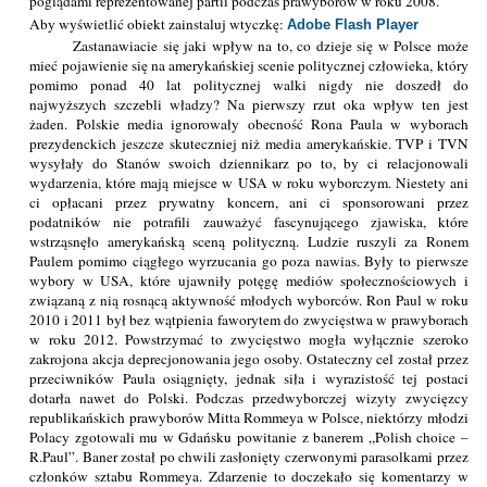
poglądami reprezentowanej partii podczas prawyborów w roku 2008.
Aby wyświetlić obiekt zainstaluj wtyczkę:
Adobe Flash Player
Zastanawiacie się jaki wpływ na to, co dzieje się w Polsce może
mieć pojawienie się na amerykańskiej scenie politycznej człowieka, który
pomimo ponad 40 lat politycznej walki nigdy nie doszedł do
najwyższych szczebli władzy? Na pierwszy rzut oka wpływ ten jest
żaden. Polskie media ignorowały obecność Rona Paula w wyborach
prezydenckich jeszcze skuteczniej niż media amerykańskie. TVP i TVN
wysyłały do Stanów swoich dziennikarz po to, by ci relacjonowali
wydarzenia, które mają miejsce w USA w roku wyborczym. Niestety ani
ci opłacani przez prywatny koncern, ani ci sponsorowani przez
podatników nie potrafili zauważyć fascynującego zjawiska, które
wstrząsnęło amerykańską sceną polityczną. Ludzie ruszyli za Ronem
Paulem pomimo ciągłego wyrzucania go poza nawias. Były to pierwsze
wybory w USA, które ujawniły potęgę mediów społecznościowych i
związaną z nią rosnącą aktywność młodych wyborców. Ron Paul w roku
2010 i 2011 był bez wątpienia faworytem do zwycięstwa w prawyborach
w roku 2012. Powstrzymać to zwycięstwo mogła wyłącznie szeroko
zakrojona akcja deprecjonowania jego osoby. Ostateczny cel został przez
przeciwników Paula osiągnięty, jednak siła i wyrazistość tej postaci
dotarła nawet do Polski. Podczas przedwyborczej wizyty zwycięzcy
republikańskich prawyborów Mitta Rommeya w Polsce, niektórzy młodzi
Polacy zgotowali mu w Gdańsku powitanie z banerem „Polish choice –
R.Paul”. Baner został po chwili zasłonięty czerwonymi parasolkami przez
członków sztabu Rommeya. Zdarzenie to doczekało się komentarzy w