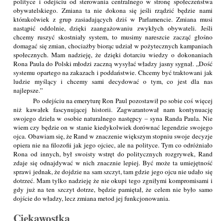
polityce i odejściu od sterowania centralnego w stronę społeczeństwa
obywatelskiego. Zmiana ta nie dokona się jeśli rządzić będzie nami
którakolwiek z grup zasiadających dziś w Parlamencie. Zmiana musi
nastąpić oddolnie, dzięki zaangażowaniu zwykłych obywateli. Jeśli
chcemy ruszyć skostniały system, to musimy nareszcie zacząć głośno
domagać się zmian, chociażby biorąc udział w pożytecznych kampaniach
społecznych. Mam nadzieję, że dzięki dotarciu wiedzy o dokonaniach
Rona Paula do Polski młodzi zaczną wysyłać władzy jasny sygnał. „Dość
systemu opartego na zakazach i poddaństwie. Chcemy być traktowani jak
ludzie myślący i chcemy sami decydować o tym, co jest dla nas
najlepsze.”
Po odejściu na emeryturę Ron Paul pozostawił po sobie coś więcej
niż kawałek fascynującej historii. Zagwarantował nam kontynuację
swojego dzieła w osobie naturalnego następcy – syna Randa Paula. Nie
wiem czy będzie on w stanie kiedykolwiek dorównać legendzie swojego
ojca. Obawiam się, że Rand w znaczenie większym stopniu swoje decyzje
opiera nie na filozofii jak jego ojciec, ale na polityce. Tym co odróżniało
Rona od innych, był swoisty wstręt do politycznych rozgrywek, Rand
zdaje się odnajdywać w nich znacznie lepiej. Być może ta umiejętność
sprawi jednak, że dojdzie na sam szczyt, tam gdzie jego ojcu nie udało się
dotrzeć. Mam tylko nadzieję że nie okupi tego zgniłymi kompromisami i
gdy już na ten szczyt dotrze, będzie pamiętał, że celem nie było samo
dojście do władzy, lecz zmiana metod jej funkcjonowania.
Ciekawostka