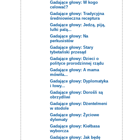
Gadające głowy: W kogo
celować?
Gadające głowy: Tradycyjna
średniowieczna receptura
Gadające głowy: Jedzą, piją,
lulki palą...
Gadające głowy: Na
perkusistów
Gadające głowy: Stary
tybetański przesąd
Gadające głowy: Dzieci o
polityce prorodzinnej rządu
Gadające głowy: A mama
mówiła...
Gadające głowy: Dyplomatyka
i łowy...
Gadające głowy: Dorośli są
obrzydliwi
Gadające głowy: Dżentelmeni
w stodole
Gadające głowy: Życiowe
dylematy
Gadające głowy: Kiełbasa
wyborcza
Gadające głowy: Jak będę