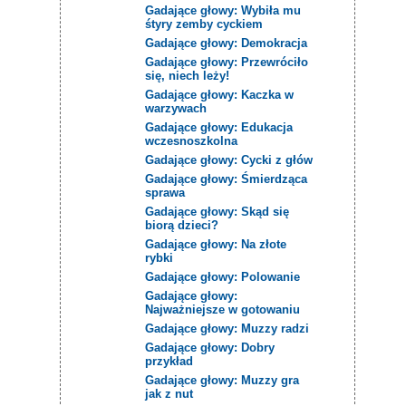
Gadające głowy: Wybiła mu
śtyry zemby cyckiem
Gadające głowy: Demokracja
Gadające głowy: Przewróciło
się, niech leży!
Gadające głowy: Kaczka w
warzywach
Gadające głowy: Edukacja
wczesnoszkolna
Gadające głowy: Cycki z głów
Gadające głowy: Śmierdząca
sprawa
Gadające głowy: Skąd się
biorą dzieci?
Gadające głowy: Na złote
rybki
Gadające głowy: Polowanie
Gadające głowy:
Najważniejsze w gotowaniu
Gadające głowy: Muzzy radzi
Gadające głowy: Dobry
przykład
Gadające głowy: Muzzy gra
jak z nut