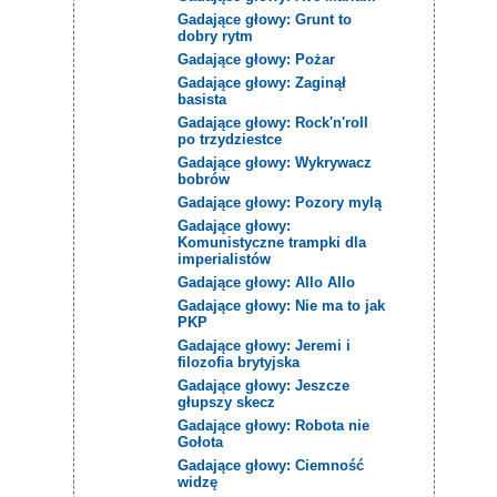
Gadające głowy: Grunt to
dobry rytm
Gadające głowy: Pożar
Gadające głowy: Zaginął
basista
Gadające głowy: Rock'n'roll
po trzydziestce
Gadające głowy: Wykrywacz
bobrów
Gadające głowy: Pozory mylą
Gadające głowy:
Komunistyczne trampki dla
imperialistów
Gadające głowy: Allo Allo
Gadające głowy: Nie ma to jak
PKP
Gadające głowy: Jeremi i
filozofia brytyjska
Gadające głowy: Jeszcze
głupszy skecz
Gadające głowy: Robota nie
Gołota
Gadające głowy: Ciemność
widzę