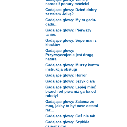
narodził ponury mściciel
Gadające głowy: Dzień dobry,
zastałem Jolkę?
Gadające głowy: My tu gadu-
gadu...
Gadające głowy: Pierwszy
taniec
Gadające głowy: Superman z
klocków
Gadające głowy:
Przyzwyczajenie jest drugą
naturą
Gadające głowy: Muzzy kontra
instrukcja obsługi
Gadające głowy: Horror
Gadające głowy: Język ciała
Gadające głowy: Lepiej mieć
brzuch od piwa niż garba od
roboty!
Gadające głowy: Zatańcz ze
mną, jakby to był nasz ostatni
raz...
Gadające głowy: Coś nie tak
Gadające głowy: Szybkie
dziewczyny