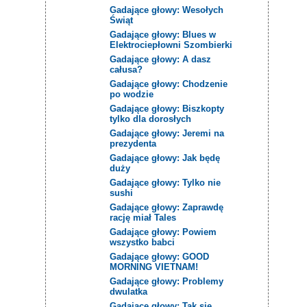
Gadające głowy: Wesołych
Świąt
Gadające głowy: Blues w
Elektrociepłowni Szombierki
Gadające głowy: A dasz
całusa?
Gadające głowy: Chodzenie
po wodzie
Gadające głowy: Biszkopty
tylko dla dorosłych
Gadające głowy: Jeremi na
prezydenta
Gadające głowy: Jak będę
duży
Gadające głowy: Tylko nie
sushi
Gadające głowy: Zaprawdę
rację miał Tales
Gadające głowy: Powiem
wszystko babci
Gadające głowy: GOOD
MORNING VIETNAM!
Gadające głowy: Problemy
dwulatka
Gadające głowy: Tak się