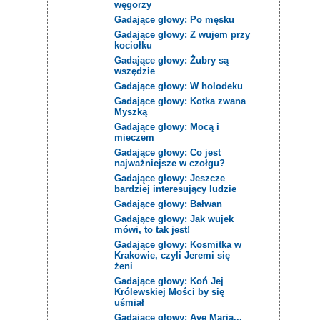
węgorzy
Gadające głowy: Po męsku
Gadające głowy: Z wujem przy
kociołku
Gadające głowy: Żubry są
wszędzie
Gadające głowy: W holodeku
Gadające głowy: Kotka zwana
Myszką
Gadające głowy: Mocą i
mieczem
Gadające głowy: Co jest
najważniejsze w czołgu?
Gadające głowy: Jeszcze
bardziej interesujący ludzie
Gadające głowy: Bałwan
Gadające głowy: Jak wujek
mówi, to tak jest!
Gadające głowy: Kosmitka w
Krakowie, czyli Jeremi się
żeni
Gadające głowy: Koń Jej
Królewskiej Mości by się
uśmiał
Gadające głowy: Ave Maria...