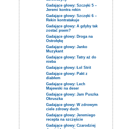
Gadające głowy: Szczęki 5 –
Jeremi kontra rekin
Gadające głowy: Szczęki 6 –
Rekin kontratakuje
Gadające głowy: A gdyby tak
zostać psem?
Gadające głowy: Droga na
Ostrołękę
Gadające głowy: Janko
Muzykant
Gadające głowy: Tatry aż do
nieba
Gadające głowy: Łol Strit
Gadające głowy: Pakt z
diabłem
Gadające głowy: Lech
Majewski na deser
Gadające głowy: Jam Puszka
Okruszka
Gadające głowy: W zdrowym
ciele zdrowy duch
Gadające głowy: Jeremiego
recepta na szczęście
Gadające głowy: Czarodziej