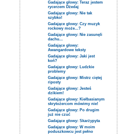
Gadające głowy: Teraz jestem
rycerzem Dżedaj
Gadające głowy: Nie tak
szybko!
Gadające głowy: Czy muzyk
rockowy może...?
Gadające głowy: Nie zasunęli
dachu...
Gadające głowy:
Awangardowe teksty
Gadające głowy: Jaki jest
koń?
Gadające głowy: Ludzkie
problemy
Gadające głowy: Mistrz ciętej
riposty
Gadające głowy: Jesteś
dzikiem!
Gadające głowy: Kiełbasianym
skrytożercom mówimy nie!
Gadające głowy: Po drugim
już nie czuć
Gadające głowy: Skarżypyta
Gadające głowy: W moim
poduszkowcu jest pełno