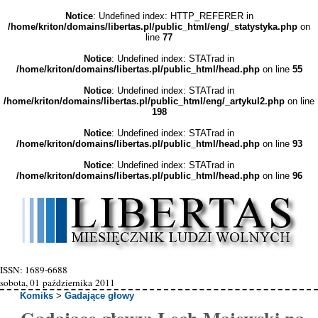
Notice
: Undefined index: HTTP_REFERER in
/home/kriton/domains/libertas.pl/public_html/eng/_statystyka.php
on
line
77
Notice
: Undefined index: STATrad in
/home/kriton/domains/libertas.pl/public_html/head.php
on line
55
Notice
: Undefined index: STATrad in
/home/kriton/domains/libertas.pl/public_html/eng/_artykul2.php
on line
198
Notice
: Undefined index: STATrad in
/home/kriton/domains/libertas.pl/public_html/head.php
on line
93
Notice
: Undefined index: STATrad in
/home/kriton/domains/libertas.pl/public_html/head.php
on line
96
ISSN: 1689-6688
sobota, 01 października 2011
Komiks
>
Gadające głowy