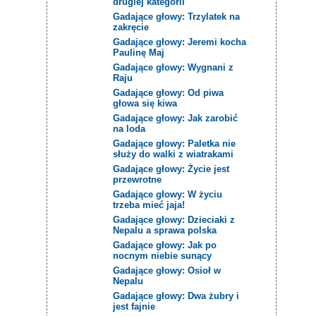
drugiej kategorii
Gadające głowy: Trzylatek na
zakręcie
Gadające głowy: Jeremi kocha
Paulinę Maj
Gadające głowy: Wygnani z
Raju
Gadające głowy: Od piwa
głowa się kiwa
Gadające głowy: Jak zarobić
na loda
Gadające głowy: Paletka nie
służy do walki z wiatrakami
Gadające głowy: Życie jest
przewrotne
Gadające głowy: W życiu
trzeba mieć jaja!
Gadające głowy: Dzieciaki z
Nepalu a sprawa polska
Gadające głowy: Jak po
nocnym niebie sunący
Gadające głowy: Osioł w
Nepalu
Gadające głowy: Dwa żubry i
jest fajnie