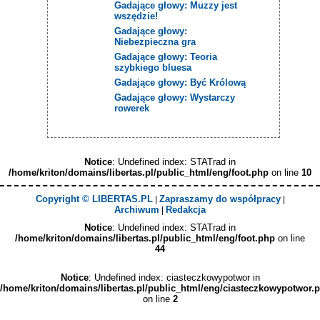
Gadające głowy: Muzzy jest
wszędzie!
Gadające głowy:
Niebezpieczna gra
Gadające głowy: Teoria
szybkiego bluesa
Gadające głowy: Być Królową
Gadające głowy: Wystarczy
rowerek
Notice
: Undefined index: STATrad in
/home/kriton/domains/libertas.pl/public_html/eng/foot.php
on line
10
Copyright © LIBERTAS.PL
Zapraszamy do współpracy
|
|
Archiwum
Redakcja
|
Notice
: Undefined index: STATrad in
/home/kriton/domains/libertas.pl/public_html/eng/foot.php
on line
44
Notice
: Undefined index: ciasteczkowypotwor in
/home/kriton/domains/libertas.pl/public_html/eng/ciasteczkowypotwor.
on line
2