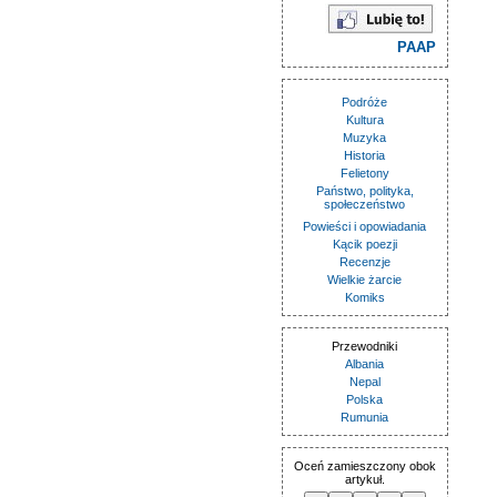
PAAP
Podróże
Kultura
Muzyka
Historia
Felietony
Państwo, polityka,
społeczeństwo
Powieści i opowiadania
Kącik poezji
Recenzje
Wielkie żarcie
Komiks
Przewodniki
Albania
Nepal
Polska
Rumunia
Oceń zamieszczony obok
artykuł.