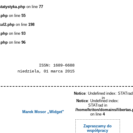
statystyka.php
on line
77
.php
on line
55
kul2.php
on line
198
.php
on line
93
.php
on line
96
ISSN: 1689-6688
niedziela, 01 marca 2015
Notice
: Undefined index: STATrad
in
Notice
: Undefined index:
STATrad in
/home/kriton/domains/libertas
Marek Mosor „Widget”
on line
4
Zapraszamy do
współpracy