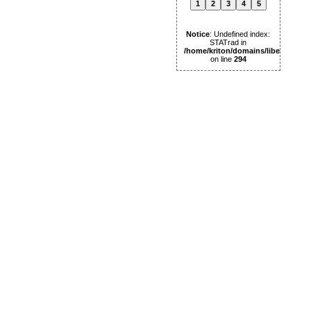
1
2
3
4
5
Notice
: Undefined index:
STATrad in
/home/kriton/domains/libertas.pl
on line
294