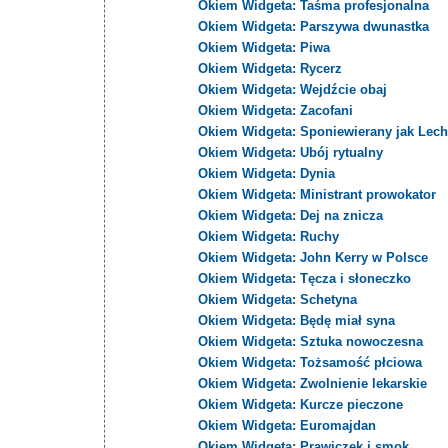
Okiem Widgeta: Taśma profesjonalna
Okiem Widgeta: Parszywa dwunastka
Okiem Widgeta: Piwa
Okiem Widgeta: Rycerz
Okiem Widgeta: Wejdźcie obaj
Okiem Widgeta: Zacofani
Okiem Widgeta: Sponiewierany jak Lech
Okiem Widgeta: Ubój rytualny
Okiem Widgeta: Dynia
Okiem Widgeta: Ministrant prowokator
Okiem Widgeta: Dej na znicza
Okiem Widgeta: Ruchy
Okiem Widgeta: John Kerry w Polsce
Okiem Widgeta: Tęcza i słoneczko
Okiem Widgeta: Schetyna
Okiem Widgeta: Będę miał syna
Okiem Widgeta: Sztuka nowoczesna
Okiem Widgeta: Tożsamość płciowa
Okiem Widgeta: Zwolnienie lekarskie
Okiem Widgeta: Kurcze pieczone
Okiem Widgeta: Euromajdan
Okiem Widgeta: Prawiczek i smok