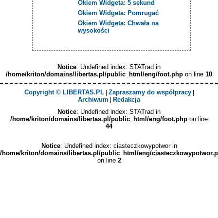
Okiem Widgeta: 5 sekund
Okiem Widgeta: Pomrugać
Okiem Widgeta: Chwała na
wysokości
Notice
: Undefined index: STATrad in
/home/kriton/domains/libertas.pl/public_html/eng/foot.php
on line
10
Copyright © LIBERTAS.PL
Zapraszamy do współpracy
|
|
Archiwum
Redakcja
|
Notice
: Undefined index: STATrad in
/home/kriton/domains/libertas.pl/public_html/eng/foot.php
on line
44
Notice
: Undefined index: ciasteczkowypotwor in
/home/kriton/domains/libertas.pl/public_html/eng/ciasteczkowypotwor.
on line
2