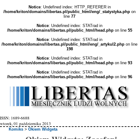
Notice
: Undefined index: HTTP_REFERER in
/home/kriton/domains/libertas.pl/public_html/eng/_statystyka.php
on
line
77
Notice
: Undefined index: STATrad in
/home/kriton/domains/libertas.pl/public_html/head.php
on line
55
Notice
: Undefined index: STATrad in
/home/kriton/domains/libertas.pl/public_html/eng/_artykul2.php
on line
198
Notice
: Undefined index: STATrad in
/home/kriton/domains/libertas.pl/public_html/head.php
on line
93
Notice
: Undefined index: STATrad in
/home/kriton/domains/libertas.pl/public_html/head.php
on line
96
ISSN: 1689-6688
wtorek, 01 października 2013
Komiks
>
Okiem Widgeta