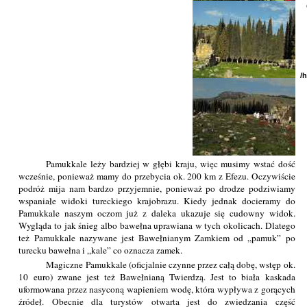
/
Pamukkale leży bardziej w głębi kraju, więc musimy wstać dość
wcześnie, ponieważ mamy do przebycia ok. 200 km z Efezu. Oczywiście
podróż mija nam bardzo przyjemnie, ponieważ po drodze podziwiamy
wspaniałe widoki tureckiego krajobrazu. Kiedy jednak docieramy do
Pamukkale naszym oczom już z daleka ukazuje się cudowny widok.
Wygląda to jak śnieg albo bawełna uprawiana w tych okolicach. Dlatego
też Pamukkale nazywane jest Bawełnianym Zamkiem od „pamuk” po
turecku bawełna i „kale” co oznacza zamek.
Magiczne Pamukkale (oficjalnie czynne przez całą dobę, wstęp ok.
10 euro) zwane jest też Bawełnianą Twierdzą. Jest to biała kaskada
uformowana przez nasyconą wapieniem wodę, która wypływa z gorących
źródeł. Obecnie dla turystów otwarta jest do zwiedzania część