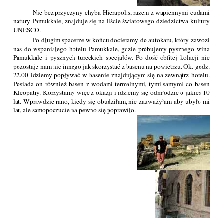
Nie bez przyczyny chyba Hierapolis, razem z wapiennymi cudami
natury Pamukkale, znajduje się na liście światowego dziedzictwa kultury
UNESCO.
Po długim spacerze w końcu docieramy do autokaru, który zawozi
nas do wspaniałego hotelu Pamukkale, gdzie próbujemy pysznego wina
Pamukkale i pysznych tureckich specjałów. Po dość obfitej kolacji nie
pozostaje nam nic innego jak skorzystać z basenu na powietrzu. Ok. godz.
22.00 idziemy popływać w basenie znajdującym się na zewnątrz hotelu.
Posiada on również basen z wodami termalnymi, tymi samymi co basen
Kleopatry. Korzystamy więc z okazji i idziemy się odmłodzić o jakieś 10
lat. Wprawdzie rano, kiedy się obudziłam, nie zauważyłam aby ubyło mi
lat, ale samopoczucie na pewno się poprawiło.