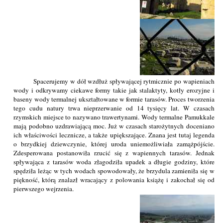
Spacerujemy w dół wzdłuż spływającej rytmicznie po wapieniach
wody i odkrywamy ciekawe formy takie jak stalaktyty, kotły erozyjne i
baseny wody termalnej ukształtowane w formie tarasów. Proces tworzenia
tego cudu natury trwa nieprzerwanie od 14 tysięcy lat. W czasach
rzymskich miejsce to nazywano trawertynami. Wody termalne Pamukkale
mają podobno uzdrawiającą moc. Już w czasach starożytnych doceniano
ich właściwości lecznicze, a także upiększające. Znana jest tutaj legenda
o brzydkiej dziewczynie, której uroda uniemożliwiała zamążpójście.
Zdesperowana postanowiła rzucić się z wapiennych tarasów. Jednak
spływająca z tarasów woda złagodziła upadek a długie godziny, które
spędziła leżąc w tych wodach spowodowały, że brzydula zamieniła się w
piękność, którą znalazł wracający z polowania książę i zakochał się od
pierwszego wejrzenia.