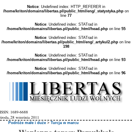
Notice
: Undefined index: HTTP_REFERER in
/home/kriton/domains/libertas.pl/public_html/eng/_statystyka.php
on
line
77
Notice
: Undefined index: STATrad in
/home/kriton/domains/libertas.pl/public_html/head.php
on line
55
Notice
: Undefined index: STATrad in
/home/kriton/domains/libertas.pl/public_html/eng/_artykul2.php
on line
198
Notice
: Undefined index: STATrad in
/home/kriton/domains/libertas.pl/public_html/head.php
on line
93
Notice
: Undefined index: STATrad in
/home/kriton/domains/libertas.pl/public_html/head.php
on line
96
ISSN: 1689-6688
środa, 28 września 2011
Podróże małe i duże
>
Turcja w marcu