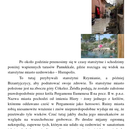
Po około godzinie przenosimy się w czasy starożytne i schodzimy
poniżej wapiennych tarasów Pamukkale, gdzie rozciąga się widok na
starożytne miasto uzdrowisko – Hierapolis.
To tutaj przybywali starożytni Rzymianie, a później
Bizantyjczycy, aby podratować swoje zdrowie. To starożytne miasto
położone jest na zboczu góry Cökelez. Źródła podają, że zostało założone
prawdopodobnie przez króla Pergamonu Eumenesa II na pocz. II w. p.n.e.
Nazwa miasta pochodzi od imienia Hiery - żony jednego z królów,
któremu oddawano cześć w Pergamonie jako herosowi. Ruiny miasta
robią niesamowite wrażenie i znów nieprawdopodobne wydaje mi się, że
przetrwało tyle wieków. Czuć tutaj jakby ducha jego mieszkańców ze
względu na wszechobecne grobowce. Po drodze mijamy ogromną
nekropolię, zapewne tych, którym nie udało się ozdrowieć w sanatorium