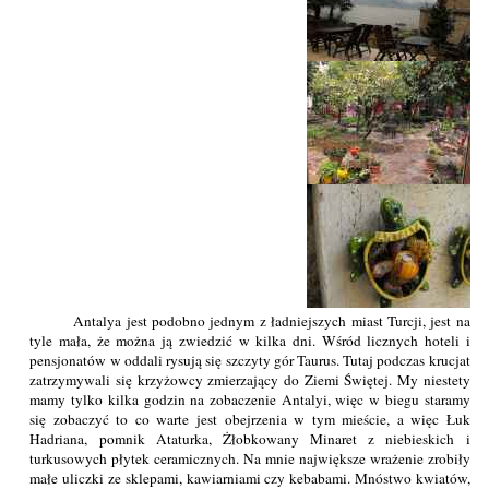
Antalya jest podobno jednym z ładniejszych miast Turcji, jest na
tyle mała, że można ją zwiedzić w kilka dni. Wśród licznych hoteli i
pensjonatów w oddali rysują się szczyty gór Taurus. Tutaj podczas krucjat
zatrzymywali się krzyżowcy zmierzający do Ziemi Świętej. My niestety
mamy tylko kilka godzin na zobaczenie Antalyi, więc w biegu staramy
się zobaczyć to co warte jest obejrzenia w tym mieście, a więc Łuk
Hadriana, pomnik Ataturka, Żłobkowany Minaret z niebieskich i
turkusowych płytek ceramicznych. Na mnie największe wrażenie zrobiły
małe uliczki ze sklepami, kawiarniami czy kebabami. Mnóstwo kwiatów,