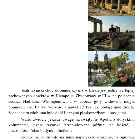
Teatr rzymski choć skromniejszy niż w Efezie jest jednym z lepiej
zachowanych obiektów w Hierapolis. Zbudowany w III w. na polecenie
cesarza Hadriana. Wkomponowana w zbocze góry widownia mogła
pomieścić ok. 10 tys. widzów, a nawet 12 tys. jak podają inne źródła.
Scena teatru zdobiona była dość licznymi płaskorzeźbami i posągami.
Warto zwrócić jeszcze uwagę na świątynię Apolla z doryckimi
kolumnami, łaźnie rzymską przebudowaną później na kościół i
pozostałości ścian budynku nimfeum.
Jednak to, co zrobiło na mnie największe wrażenie, to ogromna