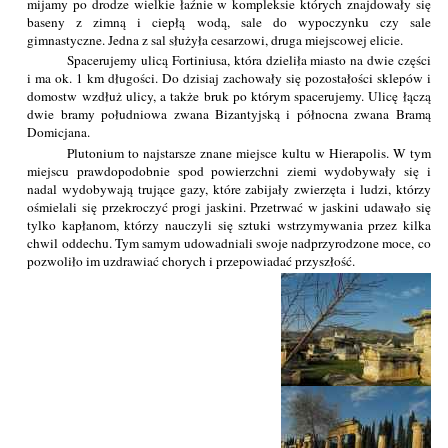
mijamy po drodze wielkie łaźnie w kompleksie których znajdowały się
baseny z zimną i ciepłą wodą, sale do wypoczynku czy sale
gimnastyczne. Jedna z sal służyła cesarzowi, druga miejscowej elicie.
Spacerujemy ulicą Fortiniusa, która dzieliła miasto na dwie części
i ma ok. 1 km długości. Do dzisiaj zachowały się pozostałości sklepów i
domostw wzdłuż ulicy, a także bruk po którym spacerujemy. Ulicę łączą
dwie bramy południowa zwana Bizantyjską i północna zwana Bramą
Domicjana.
Plutonium to najstarsze znane miejsce kultu w Hierapolis. W tym
miejscu prawdopodobnie spod powierzchni ziemi wydobywały się i
nadal wydobywają trujące gazy, które zabijały zwierzęta i ludzi, którzy
ośmielali się przekroczyć progi jaskini. Przetrwać w jaskini udawało się
tylko kapłanom, którzy nauczyli się sztuki wstrzymywania przez kilka
chwil oddechu. Tym samym udowadniali swoje nadprzyrodzone moce, co
pozwoliło im uzdrawiać chorych i przepowiadać przyszłość.