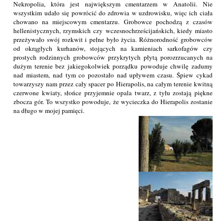
Nekropolia, która jest największym cmentarzem w Anatolii. Nie
wszystkim udało się powrócić do zdrowia w uzdrowisku, więc ich ciała
chowano na miejscowym cmentarzu. Grobowce pochodzą z czasów
hellenistycznych, rzymskich czy wczesnochrześcijańskich, kiedy miasto
przeżywało swój rozkwit i pełne było życia. Różnorodność grobowców
od okrągłych kurhanów, stojących na kamieniach sarkofagów czy
prostych rodzinnych grobowców przykrytych płytą porozrzucanych na
dużym terenie bez jakiegokolwiek porządku powoduje chwilę zadumy
nad miastem, nad tym co pozostało nad upływem czasu. Śpiew cykad
towarzyszy nam przez cały spacer po Hierapolis, na całym terenie kwitną
czerwone kwiaty, słońce przyjemnie opala twarz, z tyłu zostają piękne
zbocza gór. To wszystko powoduje, że wycieczka do Hierapolis zostanie
na długo w mojej pamięci.