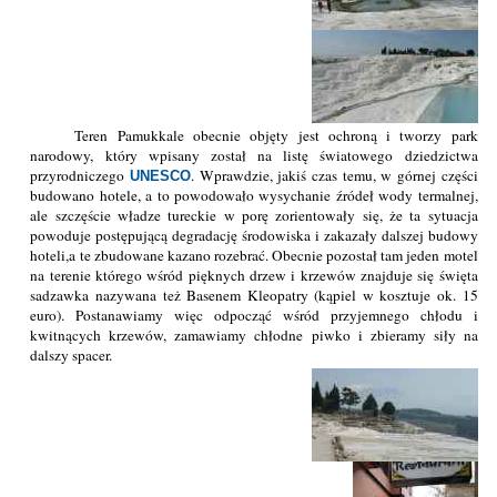
Teren Pamukkale obecnie objęty jest ochroną i tworzy park
narodowy, który wpisany został na listę światowego dziedzictwa
przyrodniczego
. Wprawdzie, jakiś czas temu, w górnej części
UNESCO
budowano hotele, a to powodowało wysychanie źródeł wody termalnej,
ale szczęście władze tureckie w porę zorientowały się, że ta sytuacja
powoduje postępującą degradację środowiska i zakazały dalszej budowy
hoteli,a te zbudowane kazano rozebrać. Obecnie pozostał tam jeden motel
na terenie którego wśród pięknych drzew i krzewów znajduje się święta
sadzawka nazywana też Basenem Kleopatry (kąpiel w kosztuje ok. 15
euro). Postanawiamy więc odpocząć wśród przyjemnego chłodu i
kwitnących krzewów, zamawiamy chłodne piwko i zbieramy siły na
dalszy spacer.