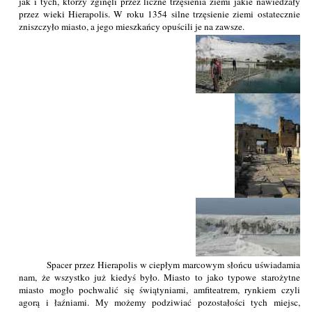
jak i tych, którzy zginęli przez liczne trzęsienia ziemi jakie nawiedzały
przez wieki Hierapolis. W roku 1354 silne trzęsienie ziemi ostatecznie
zniszczyło miasto, a jego mieszkańcy opuścili je na zawsze.
Spacer przez Hierapolis w ciepłym marcowym słońcu uświadamia
nam, że wszystko już kiedyś było. Miasto to jako typowe starożytne
miasto mogło pochwalić się świątyniami, amfiteatrem, rynkiem czyli
agorą i łaźniami. My możemy podziwiać pozostałości tych miejsc,