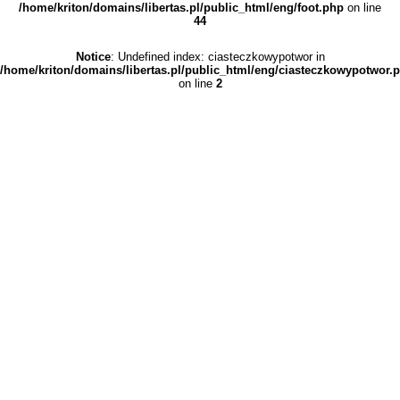
/home/kriton/domains/libertas.pl/public_html/eng/foot.php
on line
44
Notice
: Undefined index: ciasteczkowypotwor in
/home/kriton/domains/libertas.pl/public_html/eng/ciasteczkowypotwor.
on line
2