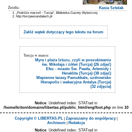
Źródła:
Kasia Sztelak
„Podróże marzeń - Turcja”, Biblioteka Gazety Wyborczej.
http://turcjawsandalach.pl
Załóż wątek dotyczący tego tekstu na forum
Turcja w marcu:
Myra i plaża Iztuzu, czyli w poszukiwaniu
św. Mikołaja i żółwi (Turcja) (26 zdjęć)
Efez - miasto Św. Pawła, Artemidy i
Heraklita (Turcja) (38 zdjęć)
Wapienne tarasy Pamukkale, uzdrowisko
Hierapolis i wakacyjna Antalya (Turcja)
(32 zdjęcia)
Notice
: Undefined index: STATrad in
/home/kriton/domains/libertas.pl/public_html/eng/foot.php
on line
10
Copyright © LIBERTAS.PL
Zapraszamy do współpracy
|
|
Archiwum
Redakcja
|
Notice
: Undefined index: STATrad in