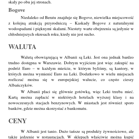
skały po obu jej stronach.
Bogove
Niedaleko od Beratu znajduje się Bogove, niewielka miejscowość
z kolejną atrakcją przyrodniczą – Kaskady Bogove z naturalnymi
wodospadami i pięknymi skałami. Niestety warte obejrzenia są jedynie w
chłodniejszych okresach roku, kiedy nie jest sucho.
WALUTA
Walutą obowiązującą w Albanii są Leki. Jest ona jednak bardzo
trudno dostępna w Warszawie. Dobrym wyjściem jest więc zakupić na
podróż Euro – w każdym mieście, w którym byliśmy, są kantory, w
których można wymienić Euro na Leki. Dodatkowo w wielu miejscach
rozliczać można się w europejskiej walucie, co często cieszy
Albańczyków.
W Albanii płaci się głównie gotówką, więc Leki trzeba mieć.
Kartą można zapłacić w niektórych hotelach wyższej klasy i na
nowoczesnych stacjach benzynowych. W miastach jest również sporo
banków, gdzie można skorzystać z bankomatu.
CENY
W Albanii jest tanio. Dużo tańsze są produkty żywnościowe, ale
także jedzenie w restauracjach. W sklepach właściwie można kupić