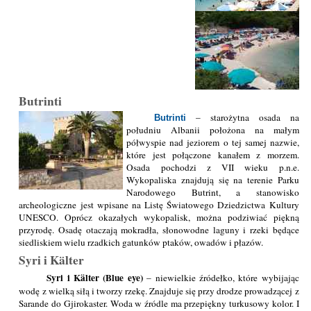
Butrinti
– starożytna osada na
Butrinti
południu Albanii położona na małym
półwyspie nad jeziorem o tej samej nazwie,
które jest połączone kanałem z morzem.
Osada pochodzi z VII wieku p.n.e.
Wykopaliska znajdują się na terenie Parku
Narodowego Butrint, a stanowisko
archeologiczne jest wpisane na Listę Światowego Dziedzictwa Kultury
UNESCO. Oprócz okazałych wykopalisk, można podziwiać piękną
przyrodę. Osadę otaczają mokradła, słonowodne laguny i rzeki będące
siedliskiem wielu rzadkich gatunków ptaków, owadów i płazów.
Syri i Kälter
Syri i Kälter (Blue eye)
– niewielkie źródełko, które wybijając
wodę z wielką siłą i tworzy rzekę. Znajduje się przy drodze prowadzącej z
Sarande do Gjirokaster. Woda w źródle ma przepiękny turkusowy kolor. I