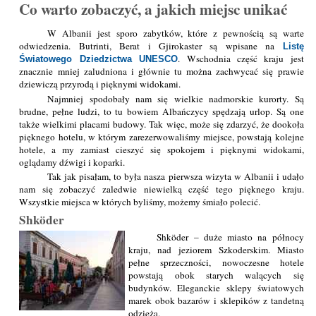
Co warto zobaczyć, a jakich miejsc unikać
W Albanii jest sporo zabytków, które z pewnością są warte
odwiedzenia. Butrinti, Berat i Gjirokaster są wpisane na
Listę
. Wschodnia część kraju jest
Światowego Dziedzictwa UNESCO
znacznie mniej zaludniona i głównie tu można zachwycać się prawie
dziewiczą przyrodą i pięknymi widokami.
Najmniej spodobały nam się wielkie nadmorskie kurorty. Są
brudne, pełne ludzi, to tu bowiem Albańczycy spędzają urlop. Są one
także wielkimi placami budowy. Tak więc, może się zdarzyć, że dookoła
pięknego hotelu, w którym zarezerwowaliśmy miejsce, powstają kolejne
hotele, a my zamiast cieszyć się spokojem i pięknymi widokami,
oglądamy dźwigi i koparki.
Tak jak pisałam, to była nasza pierwsza wizyta w Albanii i udało
nam się zobaczyć zaledwie niewielką część tego pięknego kraju.
Wszystkie miejsca w których byliśmy, możemy śmiało polecić.
Shköder
Shköder – duże miasto na północy
kraju, nad jeziorem Szkoderskim. Miasto
pełne sprzeczności, nowoczesne hotele
powstają obok starych walących się
budynków. Eleganckie sklepy światowych
marek obok bazarów i sklepików z tandetną
odzieżą.