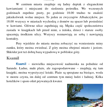
W centrum miasta znajduje się ładny deptak z eleganckimi
kawiarniami i miejscami do siedzenia pośrodku. We wczesnych
godzinach zupełnie pusty, po godzinie 18.00 trudno tu znaleźć
jakiekolwiek wolne miejsce. To jeden ze zwyczajów Albańczyków, po
18.00 wszyscy w miastach wychodzą z domów na spacer lub posiedzieć
w kawiarni. Główne ulice zapełniają się. Męska część społeczeństwa
zasiada w knajpkach lub przed nimi, a żeńska, dzieci i starsze osoby
spacerują środkiem ulicy. Wszyscy rozmawiają ze sobą i nawiązują
kontakty.
Przy wjeździe do miasta można zobaczyć na wzniesieniu ruiny
zamku, który można zwiedzać. Z góry można obejrzeć miasto i jezioro.
Shköder jest też dobrą bazą wypadową w pobliskie góry.
Ksamil
– niewielka miejscowość nadmorska na południe od
Ksamil
Sarande. Ładne, małe plaże, ale zagospodarowane – znajdują się tam
knajpki, można wypożyczyć leżaki. Plaże są sprzątane na bieżąco, woda
w morzu czysta, im dalej od centrum tym mniej ludzi i ładniej. Kilka
hotelików i sporo ofert prywatnych kwater.