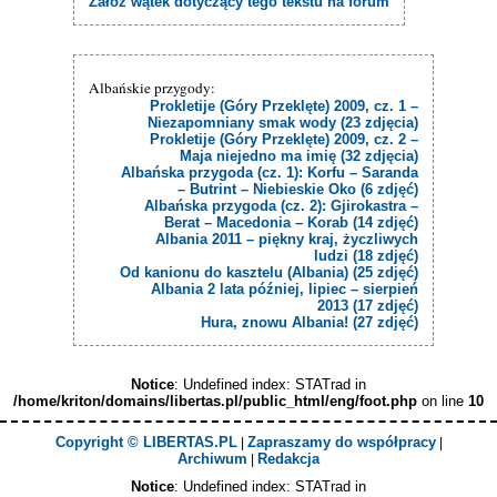
Załóż wątek dotyczący tego tekstu na forum
Albańskie przygody:
Prokletije (Góry Przeklęte) 2009, cz. 1 –
Niezapomniany smak wody (23 zdjęcia)
Prokletije (Góry Przeklęte) 2009, cz. 2 –
Maja niejedno ma imię (32 zdjęcia)
Albańska przygoda (cz. 1): Korfu – Saranda
– Butrint – Niebieskie Oko (6 zdjęć)
Albańska przygoda (cz. 2): Gjirokastra –
Berat – Macedonia – Korab (14 zdjęć)
Albania 2011 – piękny kraj, życzliwych
ludzi (18 zdjęć)
Od kanionu do kasztelu (Albania) (25 zdjęć)
Albania 2 lata później, lipiec – sierpień
2013 (17 zdjęć)
Hura, znowu Albania! (27 zdjęć)
Notice
: Undefined index: STATrad in
/home/kriton/domains/libertas.pl/public_html/eng/foot.php
on line
10
Copyright © LIBERTAS.PL
Zapraszamy do współpracy
|
|
Archiwum
Redakcja
|
Notice
: Undefined index: STATrad in