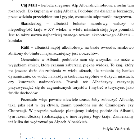
Caj Mali
– herbata z regionu Alp Albańskich robiona z roślin tam
rosnących. Do kupienia w całej Albanii. Podobno ma działanie lecznicze,
przeciwdziała przeziębieniom i grypie, wzmacnia odporność i rozgrzewa.
Skanderbeg
– albański bohater narodowy, walczył o
niepodległość kraju w XV wieku, w wielu miastach stoją jego pomniki.
Jest to także nazwa najbardziej znanego towaru eksportowego Albanii –
koniaku.
Raki
– albański napój alkoholowy, na bazie owoców, smakowo
zbliżony do bimbru, najsmaczniejszy jest z orzechów.
Generalnie w Albanii podobało nam się wszystko, no może z
wyjątkiem śmieci, które czasami zaburzają piękne widoki. To kraj, który
ma jeszcze dużo do zrobienia w wielu sferach, ale zmienia się bardzo
dynamicznie, co widać na każdym kroku, szczególnie w dużych miastach,
czy kurortach nadmorskich. Powoli też Albańczycy zaczynają
przyzwyczajać się do zagranicznych turystów i myśleć o turystyce, jako
źródle dochodów.
Pozostało więc pewnie niewiele czasu, żeby zobaczyć Albanię,
taką jaka jest w tej chwili, zanim upodobni się do Czarnogóry czy
Chorwacji. W przyszłe wakacje planujemy kolejną podróż do Albanii,
tym razem dłuższą i zahaczającą o inne regiony tego kraju. Zamierzamy
też kilka dni wędrować po Alpach Albańskich.
Edyta Woźniak