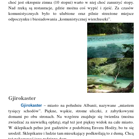
choć jest okropnie zimna (10 stopni) warto w niej choć zanurzyć stopy.
Nad rzeką są restauracje, gdzie można coś wypić i zjeść. Za czasów
komunistycznych było to ulubione oraz pilnie strzeżone miejsce
odpoczynku i biesiadowania „komunistycznej wierchuszki”.
Gjirokaster
– miasto na południu Albanii, nazywane „miastem
Gjirokaster
tysięcy schodów”. Piękne, wąskie, strome uliczki, z zabytkowymi
domami po obu stronach. Na wzgórzu znajduje się twierdza (można
zwiedzać za niewielką opłatą), stąd też jest piękny widok na całe miasto.
W sklepikach pełno jest gadżetów z podobizną Envera Hodży, bo tu się
urodził. Sklepikarze i ludzie tam mieszkający podkreślają to z dumą. Chcą
też pokazywać jego rodzinny dom.