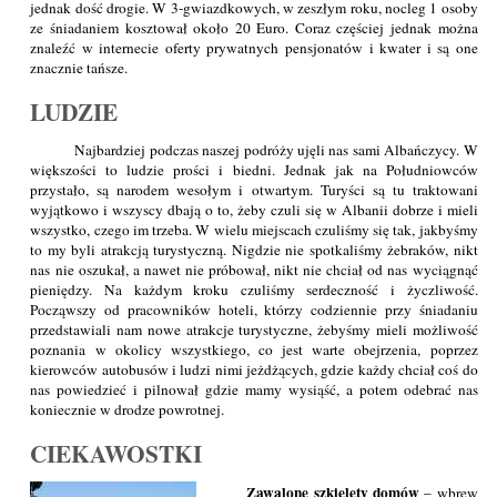
jednak dość drogie. W 3-gwiazdkowych, w zeszłym roku, nocleg 1 osoby
ze śniadaniem kosztował około 20 Euro. Coraz częściej jednak można
znaleźć w internecie oferty prywatnych pensjonatów i kwater i są one
znacznie tańsze.
LUDZIE
Najbardziej podczas naszej podróży ujęli nas sami Albańczycy. W
większości to ludzie prości i biedni. Jednak jak na Południowców
przystało, są narodem wesołym i otwartym. Turyści są tu traktowani
wyjątkowo i wszyscy dbają o to, żeby czuli się w Albanii dobrze i mieli
wszystko, czego im trzeba. W wielu miejscach czuliśmy się tak, jakbyśmy
to my byli atrakcją turystyczną. Nigdzie nie spotkaliśmy żebraków, nikt
nas nie oszukał, a nawet nie próbował, nikt nie chciał od nas wyciągnąć
pieniędzy. Na każdym kroku czuliśmy serdeczność i życzliwość.
Począwszy od pracowników hoteli, którzy codziennie przy śniadaniu
przedstawiali nam nowe atrakcje turystyczne, żebyśmy mieli możliwość
poznania w okolicy wszystkiego, co jest warte obejrzenia, poprzez
kierowców autobusów i ludzi nimi jeżdżących, gdzie każdy chciał coś do
nas powiedzieć i pilnował gdzie mamy wysiąść, a potem odebrać nas
koniecznie w drodze powrotnej.
CIEKAWOSTKI
Zawalone szkielety domów
– wbrew