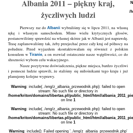
Albania 2011 – piękny kraj,
N
życzliwych ludzi
/
Pierwszy raz do
wybraliśmy się w lipcu 2011, na własną
Albanii
rękę i własnym samochodem. Mimo wielu krytycznych głosów,
postanowiliśmy sprawdzić na własnej skórze jak w Albanii jest naprawdę.
Trasę zaplanowaliśmy tak, żeby przejechać przez cały kraj od północy na
południe. Przed wyjazdem skontaktowałam się również z polskim
konsulem w
, a on rozwiał ostatecznie nasze wątpliwości, co do
Tiranie
słuszności wyboru celu wakacyjnego.
Nasze pozytywne doświadczenia, piękne miejsca, bardzo życzliwi
i pomocni ludzie sprawili, że staliśmy się miłośnikami tego kraju i już
planujemy kolejne wyprawy.
Warning
: include(../eng/z_albania_przewodnik.php): failed to open
stream: No such file or directory in
/home/kriton/domains/libertas.pl/public_html/html/albania_2011_p
on line
1
Warning
: include(../eng/z_albania_przewodnik.php): failed to open
stream: No such file or directory in
/home/kriton/domains/libertas.pl/public_html/html/albania_2011_p
on line
1
Warning
: include(): Failed opening '../eng/z_albania_przewodnik.php'