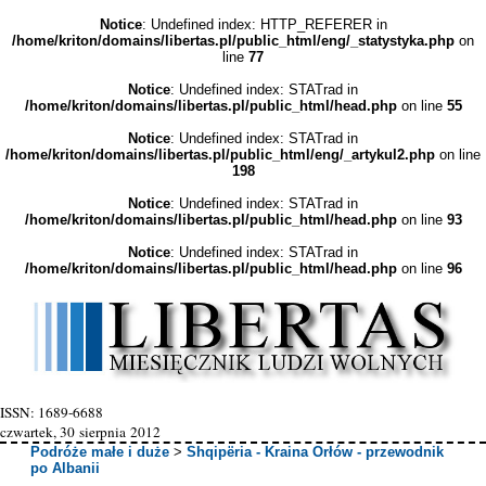
Notice
: Undefined index: HTTP_REFERER in
/home/kriton/domains/libertas.pl/public_html/eng/_statystyka.php
on
line
77
Notice
: Undefined index: STATrad in
/home/kriton/domains/libertas.pl/public_html/head.php
on line
55
Notice
: Undefined index: STATrad in
/home/kriton/domains/libertas.pl/public_html/eng/_artykul2.php
on line
198
Notice
: Undefined index: STATrad in
/home/kriton/domains/libertas.pl/public_html/head.php
on line
93
Notice
: Undefined index: STATrad in
/home/kriton/domains/libertas.pl/public_html/head.php
on line
96
ISSN: 1689-6688
czwartek, 30 sierpnia 2012
Podróże małe i duże
>
Shqipëria - Kraina Orłów - przewodnik
po Albanii