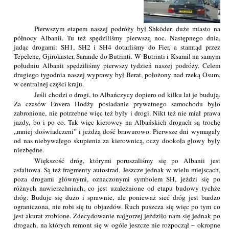
Pierwszym etapem naszej podróży był Shköder, duże miasto na
północy Albanii. Tu też spędziliśmy pierwszą noc. Następnego dnia,
jadąc drogami: SH1, SH2 i SH4 dotarliśmy do Fier, a stamtąd przez
Tepelene, Gjirokaster, Sarande do Butrinti. W Butrinti i Ksamil na samym
południu Albanii spędziliśmy pierwszy tydzień naszej podróży. Celem
drugiego tygodnia naszej wyprawy był Berat, położony nad rzeką Osum,
w centralnej części kraju.
Jeśli chodzi o drogi, to Albańczycy dopiero od kilku lat je budują.
Za czasów Envera Hodży posiadanie prywatnego samochodu było
zabronione, nie potrzebne więc też były i drogi. Nikt też nie miał prawa
jazdy, bo i po co. Tak więc kierowcy na Albańskich drogach są trochę
„mniej doświadczeni” i jeżdżą dość brawurowo. Pierwsze dni wymagały
od nas niebywałego skupienia za kierownicą, oczy dookoła głowy były
niezbędne.
Większość dróg, którymi poruszaliśmy się po Albanii jest
asfaltowa. Są też fragmenty autostrad. Jeszcze jednak w wielu miejscach,
poza drogami głównymi, oznaczonymi symbolem SH, jeździ się po
różnych nawierzchniach, co jest uzależnione od etapu budowy tychże
dróg. Buduje się dużo i sprawnie, ale ponieważ sieć dróg jest bardzo
ograniczona, nie robi się tu objazdów. Ruch puszcza się więc po tym co
jest akurat zrobione. Zdecydowanie najgorzej jeździło nam się jednak po
drogach, na których remont się w ogóle jeszcze nie rozpoczął – okropne