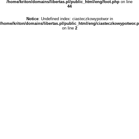
/home/kriton/domains/libertas.pl/public_html/eng/foot.php
on line
44
Notice
: Undefined index: ciasteczkowypotwor in
/home/kriton/domains/libertas.pl/public_html/eng/ciasteczkowypotwor.
on line
2