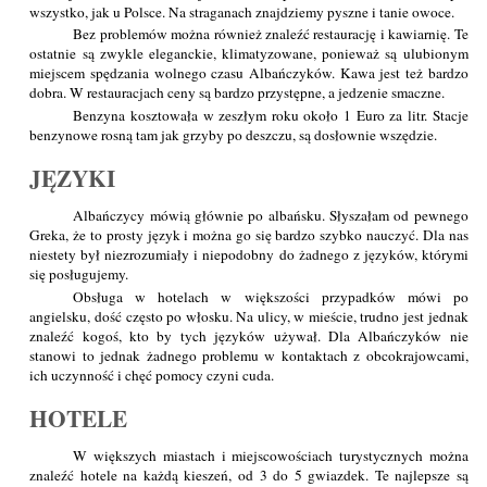
wszystko, jak u Polsce. Na straganach znajdziemy pyszne i tanie owoce.
Bez problemów można również znaleźć restaurację i kawiarnię. Te
ostatnie są zwykle eleganckie, klimatyzowane, ponieważ są ulubionym
miejscem spędzania wolnego czasu Albańczyków. Kawa jest też bardzo
dobra. W restauracjach ceny są bardzo przystępne, a jedzenie smaczne.
Benzyna kosztowała w zeszłym roku około 1 Euro za litr. Stacje
benzynowe rosną tam jak grzyby po deszczu, są dosłownie wszędzie.
JĘZYKI
Albańczycy mówią głównie po albańsku. Słyszałam od pewnego
Greka, że to prosty język i można go się bardzo szybko nauczyć. Dla nas
niestety był niezrozumiały i niepodobny do żadnego z języków, którymi
się posługujemy.
Obsługa w hotelach w większości przypadków mówi po
angielsku, dość często po włosku. Na ulicy, w mieście, trudno jest jednak
znaleźć kogoś, kto by tych języków używał. Dla Albańczyków nie
stanowi to jednak żadnego problemu w kontaktach z obcokrajowcami,
ich uczynność i chęć pomocy czyni cuda.
HOTELE
W większych miastach i miejscowościach turystycznych można
znaleźć hotele na każdą kieszeń, od 3 do 5 gwiazdek. Te najlepsze są