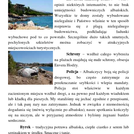
opinii niektórych internautów, to nie brak
umiejętności budowniczych albańskich.
Wszystkie te domy zostały wybudowane
nielegalnie i Państwo właśnie w ten sposób
rozprawia się z plagą nielegalnego
budownictwa, podkładając ładunki
wybuchowe pod to co powstało. Szczególnie dużo takich smutnych,
pochylonych szkieletów można zobaczyć w atrakcyjnych
miejscowościach turystycznych.
Schrony
– wzdłuż całego wybrzeża
na plażach znajdują się małe schrony, obsesja
Envera Hodży.
Policja
– Albańczycy boją się policji
drogowej, bo często zatrzymuje za
przekraczanie szybkości i wlepia mandaty.
Policja stoi właściwie w każdym
zacienionym miejscu wzdłuż drogi, a na pewno pod każdym wiaduktem
lub kładką dla pieszych. My staraliśmy się jechać zgodnie z przepisami,
ale i tak parę razy nas zatrzymano. Jednak w związku z niemożnością
dogadania się (mówią wyłącznie po albańsku), nasze spotkania kończyły
się na niczym, ale w przyjaznej atmosferze i byliśmy żegnani bardzo
serdecznie.
Byrek
– tradycyjna potrawa albańska, ciepłe ciastko z serem lub
szpinakiem w środku. Smaczne i tanie.