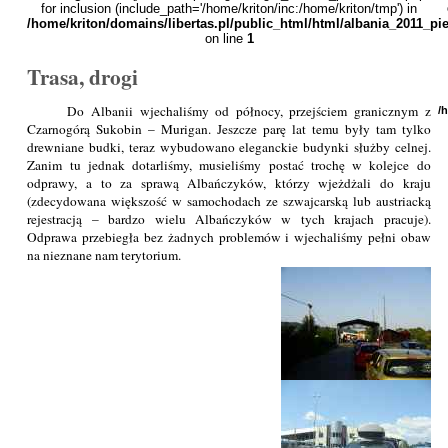
for inclusion (include_path='/home/kriton/inc:/home/kriton/tmp') in
/home/kriton/domains/libertas.pl/public_html/html/albania_2011_p
on line
1
Trasa, drogi
Do Albanii wjechaliśmy od północy, przejściem granicznym z
/
Czarnogórą Sukobin – Murigan. Jeszcze parę lat temu były tam tylko
drewniane budki, teraz wybudowano eleganckie budynki służby celnej.
Zanim tu jednak dotarliśmy, musieliśmy postać trochę w kolejce do
odprawy, a to za sprawą Albańczyków, którzy wjeżdżali do kraju
(zdecydowana większość w samochodach ze szwajcarską lub austriacką
rejestracją – bardzo wielu Albańczyków w tych krajach pracuje).
Odprawa przebiegła bez żadnych problemów i wjechaliśmy pełni obaw
na nieznane nam terytorium.