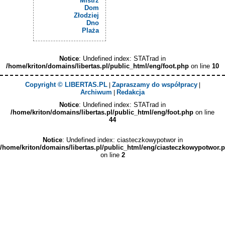
Mistrz
Dom
Złodziej
Dno
Plaża
Notice
: Undefined index: STATrad in
/home/kriton/domains/libertas.pl/public_html/eng/foot.php
on line
10
Copyright © LIBERTAS.PL
Zapraszamy do współpracy
|
|
Archiwum
Redakcja
|
Notice
: Undefined index: STATrad in
/home/kriton/domains/libertas.pl/public_html/eng/foot.php
on line
44
Notice
: Undefined index: ciasteczkowypotwor in
/home/kriton/domains/libertas.pl/public_html/eng/ciasteczkowypotwor.
on line
2