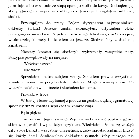
je maluje, albo w salonie ze stopą opartą o stolik do kawy. Dotknąłem jej
skóry, głaskałem miejsce na kostką, poczułem zapach migdałów, subtelny,
słodki.
Przystąpiłem do pracy. Byłem dyrygentem najwspanialszej
orkiestry świata! Jeszcze zanim skończyłem, usłyszałem ciche
pociągnięcia smyczkiem. A potem rozbrzmiała fala dźwięków! Skrzypce,
wiolonczele, klarnety i nie wiem co jeszcze. Siedzieliśmy zasłuchani,
zapatrzeni.
Niestety koncert się skończył, wybrzmiały wszystkie nuty.
Skrzypce powędrowały na miejsce.
– Wrócisz jeszcze?
– Nie wiem.
Sprzedałem motor, ściąłem włosy. Straciłem prawie wszystkich
klientów, nowi nie przychodzili. I dobrze. Miałem więcej czasu. Co
wieczór siadałem w gabinecie i słuchałem koncertu.
Przyszła w lipcu.
W białej bluzce zapinanej z przodu na guziki, wąskiej, granatowej
spódnicy tuż za kolana i szpilkach w kolorze ciała.
Była piękna.
Tym razem długo rysowała.Wąż zwinięty wokół pępka z głowa
skierowaną w dół i wysuniętym językiem. Wiedziałem, że muszę włożyć
cały swój kunszt i wszystkie umiejętności, żeby sprostać zadaniu. Liczył
się każdy detal. Studiowałem dokładnie rysunek, żeby niczego nie