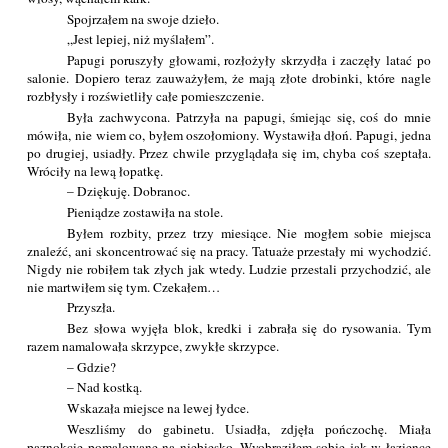
Spojrzałem na swoje dzieło.
„Jest lepiej, niż myślałem”.
Papugi poruszyły głowami, rozłożyły skrzydła i zaczęły latać po
salonie. Dopiero teraz zauważyłem, że mają złote drobinki, które nagle
rozbłysły i rozświetliły całe pomieszczenie.
Była zachwycona. Patrzyła na papugi, śmiejąc się, coś do mnie
mówiła, nie wiem co, byłem oszołomiony. Wystawiła dłoń. Papugi, jedna
po drugiej, usiadły. Przez chwile przyglądała się im, chyba coś szeptała.
Wróciły na lewą łopatkę.
– Dziękuję. Dobranoc.
Pieniądze zostawiła na stole.
Byłem rozbity, przez trzy miesiące. Nie mogłem sobie miejsca
znaleźć, ani skoncentrować się na pracy. Tatuaże przestały mi wychodzić.
Nigdy nie robiłem tak złych jak wtedy. Ludzie przestali przychodzić, ale
nie martwiłem się tym. Czekałem…
Przyszła.
Bez słowa wyjęła blok, kredki i zabrała się do rysowania. Tym
razem namalowała skrzypce, zwykłe skrzypce.
– Gdzie?
– Nad kostką.
Wskazała miejsce na lewej łydce.
Weszliśmy do gabinetu. Usiadła, zdjęła pończochę. Miała
paznokcie pomalowane na niebiesko. Wyobraziłem sobie jak w łazience