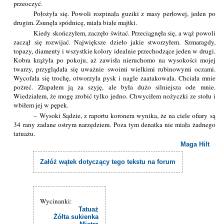
przeoczyć.
Położyła się. Powoli rozpinała guziki z masy perłowej, jeden po
drugim. Zsunęła spódnicę, miała białe majtki.
Kiedy skończyłem, zaczęło świtać. Przeciągnęła się, a wąż powoli
zaczął się rozwijać. Największe dzieło jakie stworzyłem. Szmaragdy,
topazy, diamenty i wszystkie kolory idealnie przechodzące jeden w drugi.
Kobra krążyła po pokoju, aż zawisła nieruchomo na wysokości mojej
twarzy, przyglądała się uważnie swoimi wielkimi rubinowymi oczami.
Wycofała się trochę, otworzyła pysk i nagle zaatakowała. Chciała mnie
pożreć. Złapałem ją za szyję, ale była dużo silniejsza ode mnie.
Wiedziałem, że mogę zrobić tylko jedno. Chwyciłem nożyczki ze stołu i
wbiłem jej w pępek.
– Wysoki Sądzie, z raportu koronera wynika, że na ciele ofiary są
34 rany zadane ostrym narzędziem. Poza tym denatka nie miała żadnego
tatuażu.
Maga Hilt
Załóż wątek dotyczący tego tekstu na forum
Wycinanki:
Tatuaż
Żółta sukienka