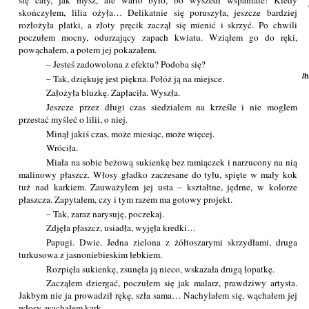
się cały, jak mysz, ale warto było, bo wyszedł wspaniale! Kiedy
skończyłem, lilia ożyła… Delikatnie się poruszyła, jeszcze bardziej
rozłożyła płatki, a złoty pręcik zaczął się mienić i skrzyć. Po chwili
poczułem mocny, odurzający zapach kwiatu. Wziąłem go do ręki,
powąchałem, a potem jej pokazałem.
– Jesteś zadowolona z efektu? Podoba się?
/
– Tak, dziękuję jest piękna. Połóż ją na miejsce.
Założyła bluzkę. Zapłaciła. Wyszła.
Jeszcze przez długi czas siedziałem na krześle i nie mogłem
przestać myśleć o lilii, o niej.
Minął jakiś czas, może miesiąc, może więcej.
Wróciła.
Miała na sobie beżową sukienkę bez ramiączek i narzucony na nią
malinowy płaszcz. Włosy gładko zaczesane do tyłu, spięte w mały kok
tuż nad karkiem. Zauważyłem jej usta – kształtne, jędrne, w kolorze
płaszcza. Zapytałem, czy i tym razem ma gotowy projekt.
– Tak, zaraz narysuję, poczekaj.
Zdjęła płaszcz, usiadła, wyjęła kredki…
Papugi. Dwie. Jedna zielona z żółtoszarymi skrzydłami, druga
turkusowa z jasnoniebieskim łebkiem.
Rozpięła sukienkę, zsunęła ją nieco, wskazała drugą łopatkę.
Zacząłem dziergać, poczułem się jak malarz, prawdziwy artysta.
Jakbym nie ja prowadził rękę, szła sama… Nachylałem się, wąchałem jej
włosy, wąchałem kark.