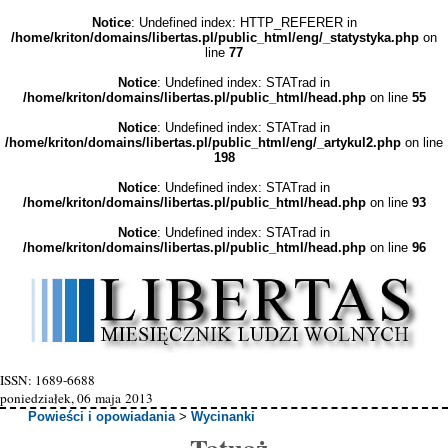
Notice
: Undefined index: HTTP_REFERER in
/home/kriton/domains/libertas.pl/public_html/eng/_statystyka.php
on
line
77
Notice
: Undefined index: STATrad in
/home/kriton/domains/libertas.pl/public_html/head.php
on line
55
Notice
: Undefined index: STATrad in
/home/kriton/domains/libertas.pl/public_html/eng/_artykul2.php
on line
198
Notice
: Undefined index: STATrad in
/home/kriton/domains/libertas.pl/public_html/head.php
on line
93
Notice
: Undefined index: STATrad in
/home/kriton/domains/libertas.pl/public_html/head.php
on line
96
ISSN: 1689-6688
poniedziałek, 06 maja 2013
Powieści i opowiadania
>
Wycinanki