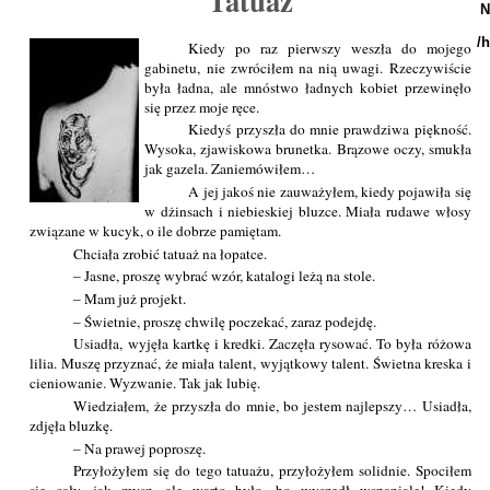
Tatuaż
N
/
Kiedy po raz pierwszy weszła do mojego
gabinetu, nie zwróciłem na nią uwagi. Rzeczywiście
była ładna, ale mnóstwo ładnych kobiet przewinęło
się przez moje ręce.
Kiedyś przyszła do mnie prawdziwa piękność.
Wysoka, zjawiskowa brunetka. Brązowe oczy, smukła
jak gazela. Zaniemówiłem…
A jej jakoś nie zauważyłem, kiedy pojawiła się
w dżinsach i niebieskiej bluzce. Miała rudawe włosy
związane w kucyk, o ile dobrze pamiętam.
Chciała zrobić tatuaż na łopatce.
– Jasne, proszę wybrać wzór, katalogi leżą na stole.
– Mam już projekt.
– Świetnie, proszę chwilę poczekać, zaraz podejdę.
Usiadła, wyjęła kartkę i kredki. Zaczęła rysować. To była różowa
lilia. Muszę przyznać, że miała talent, wyjątkowy talent. Świetna kreska i
cieniowanie. Wyzwanie. Tak jak lubię.
Wiedziałem, że przyszła do mnie, bo jestem najlepszy… Usiadła,
zdjęła bluzkę.
– Na prawej poproszę.
Przyłożyłem się do tego tatuażu, przyłożyłem solidnie. Spociłem