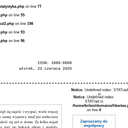
statystyka.php
on line
77
.php
on line
55
kul2.php
on line
198
.php
on line
93
.php
on line
96
ISSN: 1689-6688
wtorek, 23 czerwca 2020
Notice
: Undefined index: STATrad
in
Notice
: Undefined index:
STATrad in
/home/kriton/domains/libertas
on line
4
mógł się najeść i wyspać, wiele więcej
 to samej wyprawy miał już serdecznie
aleźć się już w domu. Za kilka stajań
Zapraszamy do
współpracy
do niej po bokach oborą i stodołą.