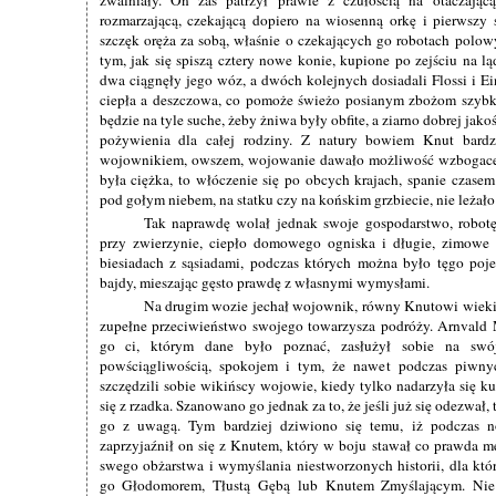
zwalniały. On zaś patrzył prawie z czułością na otaczając
rozmarzającą, czekającą dopiero na wiosenną orkę i pierwszy
szczęk oręża za sobą, właśnie o czekających go robotach polow
tym, jak się spiszą cztery nowe konie, kupione po zejściu na l
dwa ciągnęły jego wóz, a dwóch kolejnych dosiadali Flossi i Ei
ciepła a deszczowa, co pomoże świeżo posianym zbożom szybko
będzie na tyle suche, żeby żniwa były obfite, a ziarno dobrej jako
pożywienia dla całej rodziny. Z natury bowiem Knut bardzi
wojownikiem, owszem, wojowanie dawało możliwość wzbogacenia
była ciężka, to włóczenie się po obcych krajach, spanie czase
pod gołym niebem, na statku czy na końskim grzbiecie, nie leżało
Tak naprawdę wolał jednak swoje gospodarstwo, robotę 
przy zwierzynie, ciepło domowego ogniska i długie, zimowe
biesiadach z sąsiadami, podczas których można było tęgo poj
bajdy, mieszając gęsto prawdę z własnymi wymysłami.
Na drugim wozie jechał wojownik, równy Knutowi wieki
zupełne przeciwieństwo swojego towarzysza podróży. Arnvald 
go ci, którym dane było poznać, zasłużył sobie na swó
powściągliwością, spokojem i tym, że nawet podczas piwnyc
szczędzili sobie wikińscy wojowie, kiedy tylko nadarzyła się k
się z rzadka. Szanowano go jednak za to, że jeśli już się odezwał, 
go z uwagą. Tym bardziej dziwiono się temu, iż podczas 
zaprzyjaźnił on się z Knutem, który w boju stawał co prawda mę
swego obżarstwa i wymyślania niestworzonych historii, dla kt
go Głodomorem, Tłustą Gębą lub Knutem Zmyślającym. Nie 