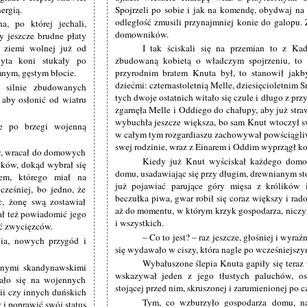
ergią.
Spojrzeli po sobie i jak na komendę, obydwaj na r
odległość zmusili przynajmniej konie do galopu. 
a, po której jechali,
domowników.
y jeszcze brudne płaty
ie ziemi wolnej już od
I tak ściskali się na przemian to z Ka
yta koni stukały po
zbudowaną kobietą o władczym spojrzeniu, to 
emnym, gęstym błocie.
przyrodnim bratem Knuta był, to stanowił jakb
dziećmi: czternastoletnią Melle, dziesięcioletnim S
 silnie zbudowanych
tych dwoje ostatnich witało się czule i długo z p
 aby osłonić od wiatru
zgarnęła Melle i Oddiego do chałupy, aby już stra
wybuchła jeszcze większa, bo sam Knut wtoczył 
e po brzegi wojenną
w całym tym rozgardiaszu zachowywał powściągliw
swej rodzinie, wraz z Einarem i Oddim wyprzągł kon
y, wracał do domowych
Kiedy już Knut wyściskał każdego domo
nków, dokąd wybrał się
domu, usadawiając się przy długim, drewnianym stol
em, którego miał na
już pojawiać parujące góry mięsa z królików 
cześniej, bo jedno, że
beczułka piwa, gwar robił się coraz większy i ra
c, żonę swą zostawiał
aż do momentu, w którym krzyk gospodarza, niczy
ał też powiadomić jego
i wszystkich.
ać zwycięzców.
– Co to jest? – raz jeszcze, głośniej i wyra
cia, nowych przygód i
się wydawało w ciszy, która nagle po wcześniejsz
Wybałuszone ślepia Knuta gapiły się teraz 
innymi skandynawskimi
wskazywał jeden z jego tłustych paluchów, os
ało się na wojennych
stojącej przed nim, skruszonej i zarumienionej po c
ii czy innych duńskich
Tym, co wzburzyło gospodarza domu, na
 i poprawić swój status