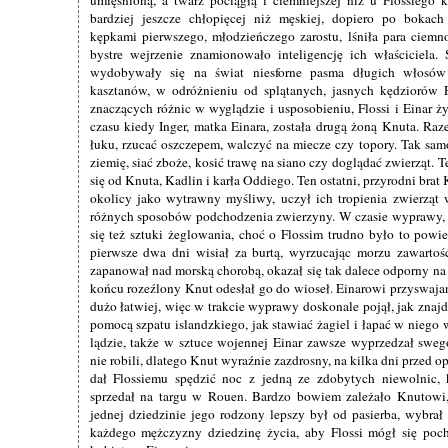
bardziej jeszcze chłopięcej niż męskiej, dopiero po bokach 
kępkami pierwszego, młodzieńczego zarostu, lśniła para ciemn
bystre wejrzenie znamionowało inteligencję ich właściciela.
wydobywały się na świat niesforne pasma długich włosów
kasztanów, w odróżnieniu od splątanych, jasnych kędziorów 
znaczących różnic w wyglądzie i usposobieniu, Flossi i Einar ży
czasu kiedy Inger, matka Einara, została drugą żoną Knuta. Raze
łuku, rzucać oszczepem, walczyć na miecze czy topory. Tak samo
ziemię, siać zboże, kosić trawę na siano czy doglądać zwierząt. 
się od Knuta, Kadlin i karła Oddiego. Ten ostatni, przyrodni brat
okolicy jako wytrawny myśliwy, uczył ich tropienia zwierząt w
różnych sposobów podchodzenia zwierzyny. W czasie wyprawy, z 
się też sztuki żeglowania, choć o Flossim trudno było to powie
pierwsze dwa dni wisiał za burtą, wyrzucając morzu zawartoś
zapanował nad morską chorobą, okazał się tak dalece odporny na
końcu rozeźlony Knut odesłał go do wioseł. Einarowi przyswaja
dużo łatwiej, więc w trakcie wyprawy doskonale pojął, jak znaj
pomocą szpatu islandzkiego, jak stawiać żagiel i łapać w niego w
lądzie, także w sztuce wojennej Einar zawsze wyprzedzał swe
nie robili, dlatego Knut wyraźnie zazdrosny, na kilka dni przed
dał Flossiemu spędzić noc z jedną ze zdobytych niewolnic, 
sprzedał na targu w Rouen. Bardzo bowiem zależało Knutowi
jednej dziedzinie jego rodzony lepszy był od pasierba, wybrał
każdego mężczyzny dziedzinę życia, aby Flossi mógł się poch