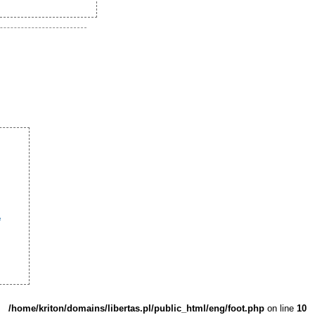
e
/home/kriton/domains/libertas.pl/public_html/eng/foot.php
on line
10