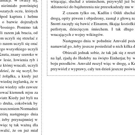
wtrącając, słuchał z uśmiechem, przywykł już 
nieśmiało porośniętej
skłonności do bajdurzenia nie przeszkadzały mu w
oszarych oczu, których
Z czasem tylko on, Kadlin i Oddi słuchal
 Spod kaptura i hełmu
drogą, opity piwem i objedzony, zasnął z głową na
 o barwie dojrzałych
Snorri zaczęły się bawić z Einarem, fikając kozioł
Flossiego. Pomimo tak
perlistym, dziecięcym śmiechem. I tak dług
li razem jak bracia, od
wracających z wojny wikingów.
m uczyli się strzelać z
Następnego dnia w południe Arnvald poże
 razem uczyli się orać
namawiał go, żeby jeszcze posiedział u nich kilka d
Tego wszystkiego uczyli
Obiecali jednak sobie, że tak jak się z re
 Knuta, znany szeroko w
na ląd, zjadą do Hedeby na święto Einherjar, by 
 lesie, łowienia ryb i
boju przodków. Arnvald ruszył więc w drogę, a Kn
której wracali, uczyli
przywiózł z wyprawy, cały ten dzień jeszcze pośw
dzieć, że się uczył, bo
ć żołądka, a kiedy już
 wiedzę żeglarską, że w
nie wiedzy szło zawsze
dować kierunek rejsu za
iatr. Kiedy już byli na
go druha, cokolwiek by
 opuszczeniem Normadnii
którą następnego dnia
, żeby przynajmniej w
 więc tę tak ważną dla
walić, że on już miał