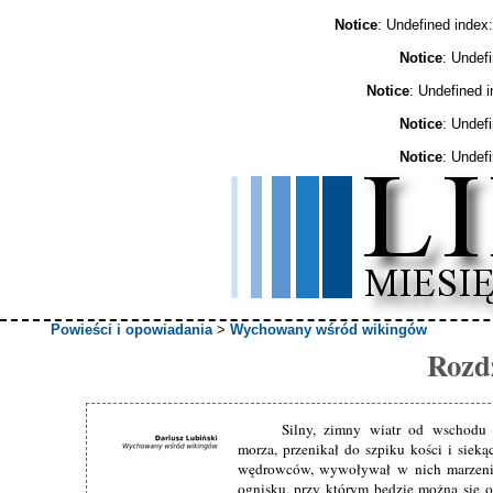
Notice
: Undefined ind
Notice
: Undef
Notice
: Undefined 
Notice
: Undef
Notice
: Undef
Powieści i opowiadania
>
Wychowany wśród wikingów
Rozdz
Silny, zimny wiatr od wschodu 
morza, przenikał do szpiku kości i sieką
wędrowców, wywoływał w nich marzeni
ognisku, przy którym będzie można się og