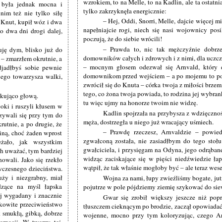
wzrokiem, to na Melle, to na Kadlin, ale ta ostatni
 była jednak mocna i
tylko zakrzyknęła energicznie:
nim też nie tylko siłę
– Hej, Oddi, Snorri, Melle, dajcie więcej m
k Knut, kupił wóz i dwa
napełniajcie rogi, niech się nasi wojownicy pos
o dwa dni drogi dalej,
poczują, że do siebie wrócili!
– Prawda to, nic tak mężczyźnie dobrze
ję dym, blisko już do
domowników całych i zdrowych i z nimi, dla uczc
 – zmarzłem okrutnie, a
– mocnym głosem odezwał się Arnvald, który do
jadłbyś sobie pewnie
domownikom przed wejściem – a po mojemu to pow
wego towarzysza walki,
zwrócił się do Knuta – córka twoja z miłości brzemi
tego, co żona twoja powiada, to rodzina jej wybran
akująco głową.
tu więc ujmy na honorze twoim nie widzę.
oki i ruszyli kłusem w
Kadlin spojrzała na przybysza z wdzięcznośc
dzywali się przy tym do
męża, dostrzegła u niego już wracający uśmiech.
rutnie, a po drugie, że
– Prawdę rzeczesz, Arnvaldzie – powie
iną, choć żaden wprost
zgwałconą została, nie zasiadłbym do tego stoł
żało, jak wszystkim
gwałciciela, i przysięgam na Odyna, jego odrąban
h uważać, tym bardziej
widząc zaciskające się w pięści niedźwiedzie ł
owali. Jako się rzekło
wątpił, że tak właśnie mogłoby być – ale teraz wese
wczesnego dzieciństwa.
uży i niezgrabny, miał
Wojna za nami, łupy zwieźliśmy bogate, jut
dzące na myśl łapska
pojutrze w pole pójdziemy ziemię szykować do s
ej wygadany i znacznie
Gwar się zrobił większy jeszcze niż pop
łkowite przeciwieństwo
tłuszczem cieknącym po brodzie, zaczął opowiad
 smukłą, gibką, dobrze
wojenne, mocno przy tym koloryzując, czego Ar
arnacji. W twarzy tej,