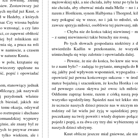
ą ich równinę, ziemię
mężowskiej ręki, a nie chciała, żeby teraz po tylu 
 siew. Zostawiwszy już
nie chciała, aby oberwać miała mała Melle – no i z
ych myślał już Knut, o
razem z Horikiem, synem Halbjorna i Thorgred, kil
ąd w Hedeby, z których
razy pokąpać się w rzece, no i jak to młodzi, ul
nar. Czy wiosna będzie
zawsze sprzyja miłości, osobliwie tej pierwszej, mł
 wzrosnąć, a czy lato
– Chyba nie do końca takiej niewinnej – m
ści, co zapewni obfitość
– z samej niewinności takie brzuchy nie rosną.
ej był rolnikiem niż
Po tych słowach gospodarza niektórzy z 
 się, a praca na roli
utwierdziło Kadlin w przekonaniu, że wszys
m w namiocie, a czasem
uśmiechnęła się więc zalotnie i opowiadała dalej.
 w naturze Knuta.
– Pewnie, że nie do końca, bo krew nie wod
w polu, krzątanie się
to z nami było? – zadając to pytanie, mrugnęła do K
 wieczory spędzane na
się, jakby pod wpływem wspomnień, wypogadza – 
eść, popić i opowiadać
opowieść już pewna końcowego sukcesu – w środ
matce bojaźnią i szacunkiem, że kocha Horika i on
em, stanowiący jednak
od pewnego czasu skrywa już owoc ich miłośc
Milczący, jak nazywali
Oddiemu zaprząc konie, razem z córką naszą poj
j przydomek właśnie
wszystko ugodziłyśmy. Sąsiedzi nasi też lekko stra
h biesiad, jakich nie
że uczucie naszych dzieci przecie nas w niczym ni
u temu okazja, odzywał
rodziny od lat wielu już żyją w sąsiedzkiej prz
to roztropnie i słuchano
poczekamy na twój powrót i wtedy dopiero połąc
normandzkiej wyprawy
pojedz i popij, a za dwa czy trzy dni wybierzemy si
żnie, ale znany był ze
naszych dzieci ułożymy.
órych to przywar zwano
Knut oblicze jeszcze miał gniewne, ale ni
tylko wiekiem, ale i