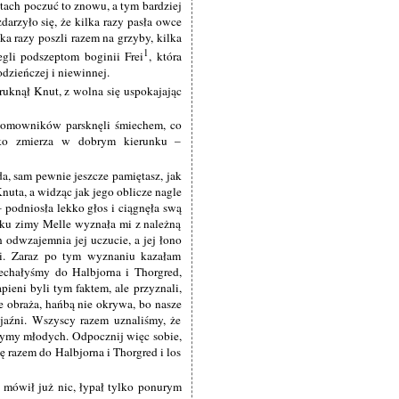
latach poczuć to znowu, a tym bardziej
darzyło się, że kilka razy pasła owce
ka razy poszli razem na grzyby, kilka
1
egli podszeptom boginii Frei
, która
odzieńczej i niewinnej.
ruknął Knut, z wolna się uspokajając
domowników parsknęli śmiechem, co
tko zmierza w dobrym kierunku –
a, sam pewnie jeszcze pamiętasz, jak
nuta, a widząc jak jego oblicze nagle
podniosła lekko głos i ciągnęła swą
ku zimy Melle wyznała mi z należną
 odwzajemnia jej uczucie, a jej łono
i. Zaraz po tym wyznaniu kazałam
echałyśmy do Halbjorna i Thorgred,
pieni byli tym faktem, ale przyznali,
e obraża, hańbą nie okrywa, bo nasze
yjaźni. Wszyscy razem uznaliśmy, że
zymy młodych. Odpocznij więc sobie,
ę razem do Halbjorna i Thorgred i los
e mówił już nic, łypał tylko ponurym