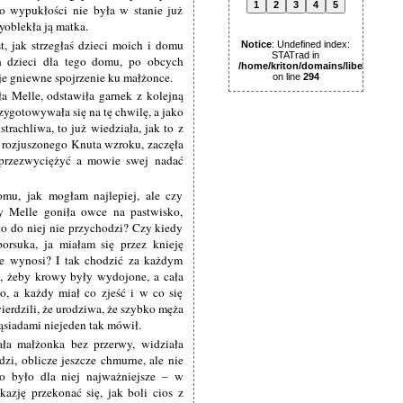
1
2
3
4
5
go wypukłości nie była w stanie już
yoblekła ją matka.
t, jak strzegłaś dzieci moich i domu
Notice
: Undefined index:
STATrad in
h dzieci dla tego domu, po obcych
/home/kriton/domains/libertas.pl
je gniewne spojrzenie ku małżonce.
on line
294
a Melle, odstawiła garnek z kolejną
zygotowywała się na tę chwilę, a jako
trachliwa, to już wiedziała, jak to z
 z rozjuszonego Knuta wzroku, zaczęła
 przezwyciężyć a mowie swej nadać
mu, jak mogłam najlepiej, ale czy
 Melle goniła owce na pastwisko,
to do niej nie przychodzi? Czy kiedy
orsuka, ja miałam się przez knieję
ie wynosi? I tak chodzić za każdym
, żeby krowy były wydojone, a cała
, a każdy miał co zjeść i w co się
ierdzili, że urodziwa, że szybko męża
sąsiadami niejeden tak mówił.
ła małżonka bez przerwy, widziała
zi, oblicze jeszcze chmurne, ale nie
to było dla niej najważniejsze – w
azję przekonać się, jak boli cios z