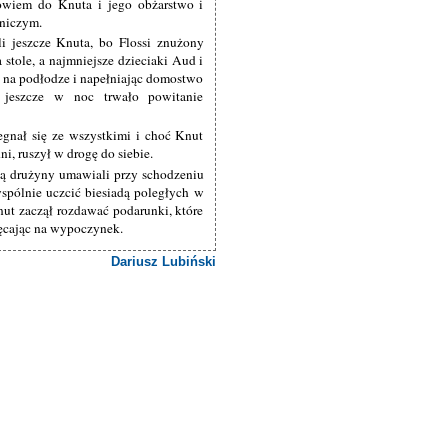
bowiem do Knuta i jego obżarstwo i
 niczym.
i jeszcze Knuta, bo Flossi znużony
 stole, a najmniejsze dzieciaki Aud i
ki na podłodze i napełniając domostwo
o jeszcze w noc trwało powitanie
gnał się ze wszystkimi i choć Knut
ni, ruszył w drogę do siebie.
sztą drużyny umawiali przy schodzeniu
wspólnie uczcić biesiadą poległych w
ut zaczął rozdawać podarunki, które
ięcając na wypoczynek.
Dariusz Lubiński