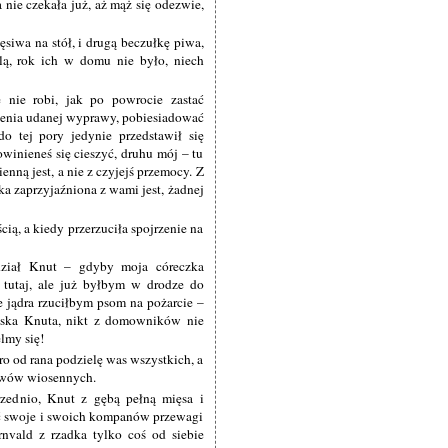
a nie czekała już, aż mąż się odezwie,
ięsiwa na stół, i drugą beczułkę piwa,
ilą, rok ich w domu nie było, niech
 nie robi, jak po powrocie zastać
zenia udanej wyprawy, pobiesiadować
 tej pory jedynie przedstawił się
inieneś się cieszyć, druhu mój – tu
enną jest, a nie z czyjejś przemocy. Z
ka zaprzyjaźniona z wami jest, żadnej
ią, a kiedy przerzuciła spojrzenie na
dział Knut – gdyby moja córeczka
u tutaj, ale już byłbym w drodze do
e jądra rzuciłbym psom na pożarcie –
apska Knuta, nikt z domowników nie
lmy się!
ro od rana podzielę was wszystkich, a
iewów wiosennych.
rzednio, Knut z gębą pełną mięsa i
ać swoje i swoich kompanów przewagi
nvald z rzadka tylko coś od siebie