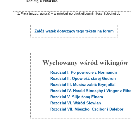
kobietę, a Einar nie.
Freja (przyp. autora) – w mitologii nordyckiej bogini miłości i płodności.
Załóż wątek dotyczący tego tekstu na forum
Wychowany wśród wikingów
Rozdział I. Po powrocie z Normandii
Rozdział II. Opowieść starej Gudrun
Rozdział III. Musisz zabić Brynjolfa!
Rozdział IV. Harald Sinozęby i Vingor z Rib
Rozdział V. Silje żoną Einara
Rozdział VI. Wśród Słowian
Rozdział VII. Mieszko, Czcibor i Dalebor