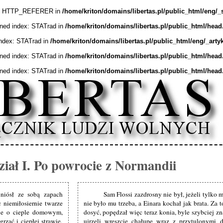
ex: HTTP_REFERER in
/home/kriton/domains/libertas.pl/public_html/eng/_
ined index: STATrad in
/home/kriton/domains/libertas.pl/public_html/head
index: STATrad in
/home/kriton/domains/libertas.pl/public_html/eng/_arty
ined index: STATrad in
/home/kriton/domains/libertas.pl/public_html/head
ined index: STATrad in
/home/kriton/domains/libertas.pl/public_html/head
iał I. Po powrocie z Normandii
niósł ze sobą zapach
Sam Flossi zazdrosny nie był, jeżeli tylko 
c niemiłosiernie twarze
nie było mu trzeba, a Einara kochał jak brata. Za
e o cieple domowym,
dosyć, popędzał więc teraz konia, byle szybciej zn
rzać i ciepłej strawie,
ujrzeli wreszcie chałupę wraz z przytulonymi 