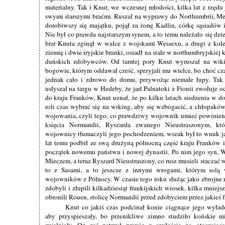
materialny. Tak i Knut, we wczesnej młodości, kilka lat z rzęd
swymi starszymi braćmi. Ruszał na wyprawy do Northumbrii, Merc
dorobiwszy się majątku, pojął za żonę Kadlin, córkę sąsiadów i
Nie był co prawda najstarszym synem, a to temu należało się dzie
brat Knuta zginął w walce z wojskami Wessexu, a drugi z kol
ziemię i dwie iryjskie branki, osiadł na stałe w northumbryjskiej 
duńskich zdobywców. Od tamtej pory Knut wyruszał na wikin
bogowie, którym oddawał cześć, sprzyjali mu wielce, bo choć cz
jednak cało i zdrowo do domu, przywożąc niemałe łupy. Tak 
usłyszał na targu w Hedeby, że jarl Palnatoki z Fionii zwołuje
do kraju Franków, Knut uznał, że po kilku latach siedzenia w d
roli czas wybrać się na wiking, aby się wzbogacić, a chłopakó
wojowania, czyli tego, co prawdziwy wojownik umieć powinie
księcia Normandii, Ryszarda zwanego Nieustraszonym, kt
wojownicy tłumaczyli jego pochodzeniem, wszak był to wnuk jar
lat temu podbił ze swą drużyną północną część kraju Franków i 
początek nowemu państwu i nowej dynastii. Po nim jego syn,
Mieczem, a teraz Ryszard Nieustraszony, co rusz musieli staczać w
to z Sasami, a to jeszcze z innymi wrogami, którym solą
wojowników z Północy. W czasie tego roku służąc jako zbrojne r
zdobyli i złupili kilkadziesiąt frankijskich wiosek, kilka mniejs
obronili Rouen, stolicę Normandii przed zdobyciem przez jakieś f
Knut co jakiś czas podcinał konie ciągnące jego wyła
aby przyspieszały, bo przenikliwe zimno studziło końskie mi