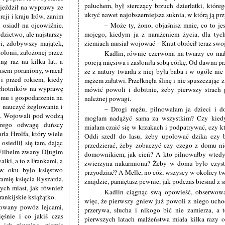
paluchem, był sterczący brzuch dzierlatki, które
u jeździł na wyprawy ze
ukryć nawet najobszerniejsza suknia, w którą ją prz
ji i kraju Irów, zanim
 osiadł na ojcowiźnie.
– Może ty, żono, objaśnisz mnie, co to jes
dzictwo, ale najstarszy
mojego, kiedym ja z narażeniem życia, dla tyc
ei, zdobywszy majątek,
ziemiach musiał wojować – Knut obrócił teraz swo
kolonii, założonej przez
Kadlin, równie czerwona na twarzy co mał
g raz na kilka lat, a
porcją mięsiwa i zasłoniła sobą córkę. Od dawna pr
asem poraniony, wracał
że z natury twarda z niej była baba i w ogóle nie s
i przed rokiem, kiedy
mężem załatwi. Przełknęła ślinę i nie spuszczając
 ochotników na wyprawę
mówić powoli i dobitnie, żeby pierwszy strach
omu i gospodarzenia na
należnej powagi.
w nauczyć żeglowania i
– Drogi mężu, pilnowałam ja dzieci i do
n. Wojowali pod wodzą
mogłam nadążyć sama za wszystkim? Czy kiedy
órego odwagę duńscy
miałam czaić się w krzakach i podpatrywać, czy k
la Hrolfa, który wiele
Oddi szedł do lasu, żeby upolować dzika czy b
osiedlił się tam, dając
przedzierać, żeby zobaczyć czy czego z domu n
 Wilhelm zwany Długim
domownikiem, jak cień? A kto pilnowałby wtedy
alki, a to z Frankami, a
zwierzyna nakarmiona? Żeby w domu było czysto
 w oku było księstwo
przyodziać? A Melle, no cóż, wszyscy w okolicy tw
amię księcia Ryszarda,
znajdzie, pamiętasz pewnie, jak podczas biesiad z 
zych miast, jak również
Kadlin ciągnąc swą opowieść, obserwowa
rankijskie książątko.
więc, że pierwszy gniew już powoli z niego uchod
dowany powóz lejcami,
przerywa, słucha i nikogo bić nie zamierza, a 
ęśnie i co jakiś czas
pierwszych latach małżeństwa miała kilka razy ok