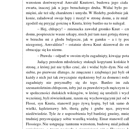
wzrostem dorównywał Arnvald Knutowi, budowa jego ciała
zwarta, inaczej jak u jego brzuchatego druha. Widać było po 
mięśni, ale też siłę charakteru i umysłu. W Hedeby, podobnie ja
konie, załadował swoje łupy i ruszył w stronę domu, a że miał 
zgodził się przyjąć gościnę u Knuta, który bardzo na to nalegał.
– Hej, chłopcy! – znienacka zawołał gromko Knut – czu
domu, pospieszcie wasze szkapy, niech już tam nasi gotują strawę
w brzuchu mi z głodu bulgocze, jak w garnku – a i ty pod
niezgorzej, Arnvaldzie? – ostatnie słowa Knut skierował do s
obracając się ku niemu.
– Prawda – odparł w swoim stylu zagadnięty, kiwając pot
Jadący przodem młodzieńcy stuknęli kopytami końskie b
stronę, z której już nie tylko czuć, ale i widać było dym. Nie o
siebie, po pierwsze dlatego, że zmęczeni i zziębnięci już byli ok
każdy z nich już tak zwyczajnie stęskniony był za domem i rodz
zagadnięty nie przyznałby się do tego. Bardzo im zale
szesnastoletnim chłopcom, żeby już za prawdziwych mężczyzn ic
w społeczności duńskich wikingów, w której się urodzili i wych
wcześniej, byli rówieśnikami, razem się wychowującymi już od 
Flossi, syn Knuta, stanowił jego żywą kopię, był tak samo d
wielki, kędzierzawy łeb, tłustą gębę i grube ręce, przywo
niedźwiedzie. Tyle że z usposobienia był bardziej gnuśny, mni
trudniej przyswajający sobie wszelką wiedzę. Einar stanowił ca
Flossiego. Nie ustępując tamtemu wzrostem, budowę miał jednak
umięśnioną, a twarz pociągłą i ciemniejszej niż u Flossiego k