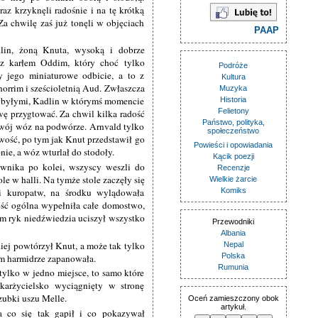
az krzyknęli radośnie i na tę krótką
Za chwilę zaś już tonęli w objęciach
PAAP
dlin, żoną Knuta, wysoką i dobrze
z karłem Oddim, który choć tylko
Podróże
y jego miniaturowe odbicie, a to z
Kultura
norrim i sześcioletnią Aud. Zwłaszcza
Muzyka
rzybyłymi, Kadlin w którymś momencie
Historia
Felietony
wę przygtować. Za chwil kilka radość
Państwo, polityka,
swój wóz na podwórze. Arnvald tylko
społeczeństwo
ość, po tym jak Knut przedstawił go
Powieści i opowiadania
ie, a wóz wturlał do stodoły.
Kącik poezji
wnika po kolei, wszyscy weszli do
Recenzje
e w halli. Na tymże stole zaczęły się
Wielkie żarcie
i kuropatw, na środku wylądowała
Komiks
dość ogólna wypełniła całe domostwo,
m ryk niedźwiedzia uciszył wszystko
Przewodniki
Albania
źniej powtórzył Knut, a może tak tylko
Nepal
Polska
ym harmidrze zapanowała.
Rumunia
tylko w jedno miejsce, to samo które
karżycielsko wyciągnięty w stronę
zubki uszu Melle.
Oceń zamieszczony obok
artykuł.
 co się tak gapił i co pokazywał