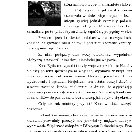
która na nowo wypełni zmarznięte ciało en
Cała ogromna jutlandzka równin
rozmarzała właśnie, więc miejscami leżał
śniegu, gęściej jednak czerniały połac
zimowego okrycia. Miejscami też kop
zmarzlinie, po to tylko, aby za chwilę zapaść się po pęciny w ci
Przodem jechało dwóch młokosów na niewysokich,
koniach, na głowach mieli hełmy, a pod nimi skórzane kaptury,
uszy i górne części twarzy.
Za nimi podążały dwa wozy dwukonne, wypełnion
zdobyczą, a powozili nimi dwaj niemłodzi już wojowie.
Knut Egilsson, wysoki i otyły wojownik z okolic Hedeb
pieleszy po roku spędzonym na wojennej wyprawie w kraju Fra
wraz ze swym rodzonym synem Flossim, pasierbem Einar
wychowaniu i sąsiadem Herjolfem. Ten ostatni ruszył dzień w
samemu wojując, łupów miał mniej, a drugie, że wyjeżdżają
brzemienną i serce rwało mu się ku domowi. Na prośbę Knuta mi
domowników, że pan domu wraca z tarczą, jak zwykło się określ
Cały ten rok miniony przyniósł Knutowi dużo szczęś
bogactwa.
Jutlandzkie ziemie, choć dość żyzne w porównaniu z 
krainami, pozwalały przeżyć, ale prawdziwy majątek zdobyw
wyprawach. Większość chłopów z Półwyspu Jutlandzkiego, Fion
regionów, od czasu do czasu ruszała w świat, aby złupić obce ludy