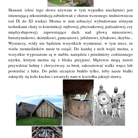
Skansen (choć tego słowa używam w tym wypadku niechętnie) jest
interesującą rekonstrukcją zabudowań z okresu wczesnego średniowiecza
(od IX do XI wieku). Można w nim zobaczyć wybudowane różnymi
technikami chaty (o konstrukcji zrębowej, plecionkowej, palisadowej czy
międzysłupowej), zapewniające dach nad głową mincerzowi,
bursztynnikowi, skórnikowi, garncarzowi, jubilerowi, rybakowi, skrybie...
Wystarczy, wżdy nie będziem wszystkich wymieniać, w tym rzecz, że
wielu rzemieślników może tu osiąść. Do każdej z nich wejść można, a
wszystkie wyposażone są w meble, narzędzia i przedmioty codziennego
użytku, którym można się z bliska przyjrzeć. Mężowie mogą nawet
przywdziać hełmy i chwyciwszy za broń, zakosztować walki wręcz lub
postrzelać z łuku. Do pełni szczęścia brakło tylko, żeby nasze białki
zakręciły się koło kuchni i uwarzyły nam w kociołku jakiejś strawy.