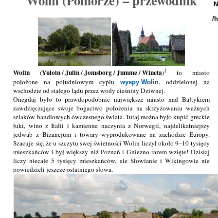
Wolin (Pomorze) – przewodnik
N
/
1
Wolin
Yuloin / Julin / Jomsborg / Jumme / Wineta
(
)
to miasto
położone na południowym cyplu
, oddzielonej na
wyspy Wolin
wschodzie od stałego lądu przez wody cieśniny Dziwnej.
Onegdaj było to prawdopodobnie największe miasto nad Bałtykiem
zawdzięczające swoje bogactwo położeniu na skrzyżowaniu ważnych
szlaków handlowych ówczesnego świata. Tutaj można było kupić greckie
łuki, wino z Italii i kamienne naczynia z Norwegii, najdelikatniejszy
jedwab z Bizancjum i towary wyprodukowane na zachodzie Europy.
Szacuje się, że u szczytu swej świetności Wolin liczył około 9–10 tysięcy
mieszkańców i był większy niż Poznań i Gniezno razem wzięte! Dzisiaj
liczy niecałe 5 tysięcy mieszkańców, ale Słowianie i Wikingowie nie
powiedzieli jeszcze ostatniego słowa.