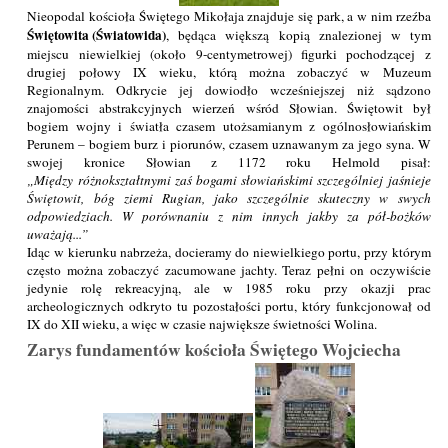
Nieopodal kościoła Świętego Mikołaja znajduje się park, a w nim rzeźba
Świętowita (Światowida)
, będąca większą kopią znalezionej w tym
miejscu niewielkiej (około 9-centymetrowej) figurki pochodzącej z
drugiej połowy IX wieku, którą można zobaczyć w Muzeum
Regionalnym. Odkrycie jej dowiodło wcześniejszej niż sądzono
znajomości abstrakcyjnych wierzeń wśród Słowian. Świętowit był
bogiem wojny i światła czasem utożsamianym z ogólnosłowiańskim
Perunem – bogiem burz i piorunów, czasem uznawanym za jego syna. W
swojej kronice Słowian z 1172 roku Helmold pisał:
Między różnokształtnymi zaś bogami słowiańskimi szczególniej jaśnieje
Świętowit, bóg ziemi Rugian, jako szczególnie skuteczny w swych
odpowiedziach. W porównaniu z nim innych jakby za pół-bożków
uważają...
Idąc w kierunku nabrzeża, docieramy do niewielkiego portu, przy którym
często można zobaczyć zacumowane jachty. Teraz pełni on oczywiście
jedynie rolę rekreacyjną, ale w 1985 roku przy okazji prac
archeologicznych odkryto tu pozostałości portu, który funkcjonował od
IX do XII wieku, a więc w czasie największe świetności Wolina.
Zarys fundamentów kościoła Świętego Wojciecha