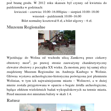
pod bramę grodu. W 2012 roku skansen był czynny od kwietnia do
października w godzinach:
kwiecień – czerwiec 10.00–16.00
lipiec – sierpień 10.00–18.00
wrzesień – październik 10.00–16.00
Bilet normalny kosztował 8 zł, a bilet ulgowy – 6 zł.
Muzeum Regionalne
Wjeżdżając do Wolina od wschodu ulicą Zamkową przez ciekawy
2
obrotowy most
, po prawej stronie zauważymy charakterystyczny
elewator zbożowy z początku XX wieku. Za mostem, przy tej samej ulicy
znajdziemy Muzeum Regionalne im. Andrzeja Kaubego w Wolinie.
Główna wystawa archeologiczno-historyczna poświęcona jest plemieniu
Wolinian, w tym ich najważniejszemu miastu – Wolinowi, a w dużej
mierze została przygotowana w oparciu o bogate źródła archeologiczne,
będące efektem wieloletnich badań wykopaliskowych na terenie miasta.
Przed muzeum stoi miniatura balisty w skali 1:4.
Ratusz