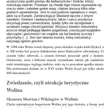
uczęszczany punkt postoju dla barbarzyńców i Greków, którzy 
mieszkają naokoło. Ponieważ na chwałę tego miasta wypowiada się 
rzeczy wiele i zaledwie godne wiary, chętnie dorzucę kilka słów 
godnych opowiedzenia. Jest to rzeczywiście największe z miast, 
jakie są w Europie. Zamieszkują je Słowianie łącznie z innymi 
narodami, Grekami i barbarzyńcami; także i sascy przybysze 
otrzymują prawo zamieszkania, byleby tylko nie występowali z 
oznakami swego chrześcijaństwa. Wszyscy bowiem mieszkańcy 
jeszcze dotąd podlegają błędom pogaństwa; zresztą pod względem 
obyczajów i gościnności nie znajdzie się lud bardziej uczciwy i 
przychylny [...]. Jest tam latarnia morska, którą mieszkańcy 
nazywają ogniem greckim.
W 1098 roku Wolin został złupiony przez duńskie wojska króla Eryka I, a
w XII wieku był jeszcze kilkakrotnie przez Duńczyków odwiedzany. Ci
czasem tylko rabowali, a czasem również puszczali gród z dymem.
Ostatecznie, wraz z kilkoma innymi czynnikami, takimi jak zamulenie
rzeki utrudniające żeglugę statków, stało się to powodem upadku miasta.
Dla porównania dodam, że w XVI wieku Wolin liczył już tylko około
400 mieszkańców.
Zwiedzanie, czyli atrakcje turystyczne
Wolina
Skansen Słowian i Wikingów w Wolinie
Chyba największym bogactwem Wolina jest jego historia, a biorąc pod