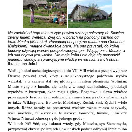
Na zachód od tego miasta żyje pewien szczep należący do Słowian, 
zwany ludem Welteba. Żyją oni w borach na północny zachód od 
krain Mesko [Mieszka]. Posiadają oni potężne miasto nad Oceanem 
[Bałtykiem], mające dwanaście bram. Ma ono przystań, do której 
budowy używają warstw przepołowionych pni. Wojują oni z Mesko, a 
ich siła bojowa jest wielka. Nie mają króla i nie dają się prowadzić 
jednemu władcy, a sprawującymi władzę wśród nich są ich starsi.
Ibrahim ibn Jakub
Według badań archeologicznych około VII–VIII wieku u przeprawy przez
Dziwnę powstał gród, który z racji korzystnego położenia szybko
wzrastał, a z czasem stał się głównym miastem plemienia Wolinian.
Miasto słynęło z handlu, ale także z własnej rzemieślniczej produkcji
wyrobów z bursztynu, skór, rogu i gliny. Bogactwo i sława wkrótce
przyciągnęły tu również przedstawicieli innych nacji i obok Słowian żyli
tu także Wikingowie, Bałtowie, Madziarzy, Rusini, Sasi, Żydzi i wiele
innych. Różne narody na przestrzeni wieków różnie miasto nazywały,
więc możliwe, że wszystkie te nazwy: Jómsborg, Jumme, Julin czy
Wineta (Vineta) odnoszą się do jednego grodu.
W latach 965–966, czyli akurat wtedy, gdy Mieszko, syn Siemomysła,
przyjmował chrzest, po krajach słowiańskich podróż odbywał Ibrahim ibn