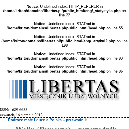
Notice
: Undefined index: HTTP_REFERER in
/home/kriton/domains/libertas.pl/public_html/eng/_statystyka.php
on
line
77
Notice
: Undefined index: STATrad in
/home/kriton/domains/libertas.pl/public_html/head.php
on line
55
Notice
: Undefined index: STATrad in
/home/kriton/domains/libertas.pl/public_html/eng/_artykul2.php
on line
198
Notice
: Undefined index: STATrad in
/home/kriton/domains/libertas.pl/public_html/head.php
on line
93
Notice
: Undefined index: STATrad in
/home/kriton/domains/libertas.pl/public_html/head.php
on line
96
ISSN: 1689-6688
czwartek, 16 sierpnia 2012
Podróże małe i duże
>
Polska – przewodnik