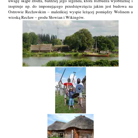
uwagę skąpe źródła, bardziej jego legenda, która rozbudza wyobraźnię i
inspiruje np. do imponującego przedsięwzięcia jakim jest budowa na
Ostrowie Recławskim – maleńkiej wyspie leżącej pomiędzy Wolinem a
wioską Recław – grodu Słowian i Wikingów.