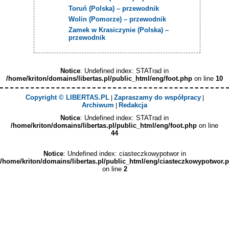
Toruń (Polska) – przewodnik
Wolin (Pomorze) – przewodnik
Zamek w Krasiczynie (Polska) –
przewodnik
Notice
: Undefined index: STATrad in
/home/kriton/domains/libertas.pl/public_html/eng/foot.php
on line
10
Copyright © LIBERTAS.PL
Zapraszamy do współpracy
|
|
Archiwum
Redakcja
|
Notice
: Undefined index: STATrad in
/home/kriton/domains/libertas.pl/public_html/eng/foot.php
on line
44
Notice
: Undefined index: ciasteczkowypotwor in
/home/kriton/domains/libertas.pl/public_html/eng/ciasteczkowypotwor.
on line
2