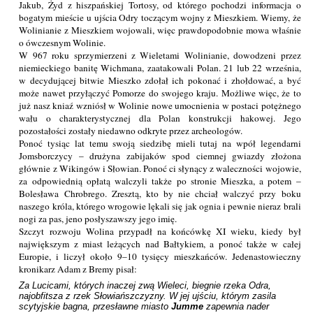
Jakub, Żyd z hiszpańskiej Tortosy, od którego pochodzi informacja o
bogatym mieście u ujścia Odry toczącym wojny z Mieszkiem. Wiemy, że
Wolinianie z Mieszkiem wojowali, więc prawdopodobnie mowa właśnie
o ówczesnym Wolinie.
W 967 roku sprzymierzeni z Wieletami Wolinianie, dowodzeni przez
niemieckiego banitę Wichmana, zaatakowali Polan. 21 lub 22 września,
w decydującej bitwie Mieszko zdołał ich pokonać i zhołdować, a być
może nawet przyłączyć Pomorze do swojego kraju. Możliwe więc, że to
już nasz kniaź wzniósł w Wolinie nowe umocnienia w postaci potężnego
wału o charakterystycznej dla Polan konstrukcji hakowej. Jego
pozostałości zostały niedawno odkryte przez archeologów.
Ponoć tysiąc lat temu swoją siedzibę mieli tutaj na wpół legendarni
Jomsborczycy – drużyna zabijaków spod ciemnej gwiazdy złożona
głównie z Wikingów i Słowian. Ponoć ci słynący z waleczności wojowie,
za odpowiednią opłatą walczyli także po stronie Mieszka, a potem –
Bolesława Chrobrego. Zresztą, kto by nie chciał walczyć przy boku
naszego króla, którego wrogowie lękali się jak ognia i pewnie nieraz brali
nogi za pas, jeno posłyszawszy jego imię.
Szczyt rozwoju Wolina przypadł na końcówkę XI wieku, kiedy był
największym z miast leżących nad Bałtykiem, a ponoć także w całej
Europie, i liczył około 9–10 tysięcy mieszkańców. Jedenastowieczny
kronikarz Adam z Bremy pisał:
Za Lucicami, których inaczej zwą Wieleci, biegnie rzeka Odra, 
najobfitsza z rzek Słowiańszczyzny. W jej ujściu, którym zasila 
scytyjskie bagna, przesławne miasto 
Jumme
 zapewnia nader 