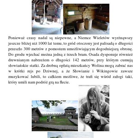
Ponieważ czasy nadal są niepewne, a Niemce Wieletów wyrżnąwszy
jeszcze bliżej niż 1000 lat temu, to gród otoczony jest palisadą o długości
przeszło 300 metrów z pomostem umożliwiającym dogodniejszą obronę.
Do grodu wjechać można jedną z trzech bram. Osada dysponuje również
drewnianym nabrzeżem o długości 142 metrów, przy którym cumują
słowiańskie statki. Za drobną opłatą mieszkańcy Wolina mogą zabrać nas
w krótki rejs po Dziwnej, a że Słowianie i Wikingowie zawsze
muzykować lubili, to całkiem możliwe, że trafi się wśród załogi taki,
który umili nam podróż grą na flecie.