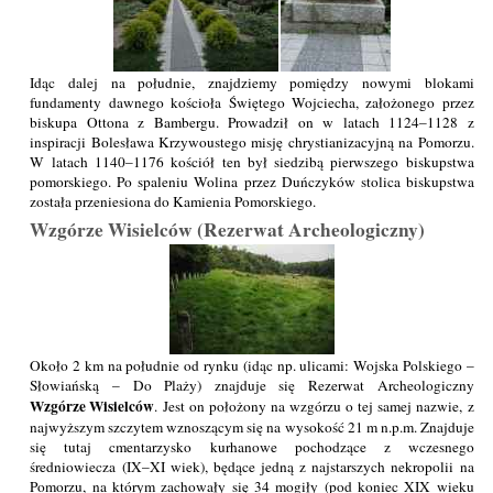
Idąc dalej na południe, znajdziemy pomiędzy nowymi blokami
fundamenty dawnego kościoła Świętego Wojciecha, założonego przez
biskupa Ottona z Bambergu. Prowadził on w latach 1124–1128 z
inspiracji Bolesława Krzywoustego misję chrystianizacyjną na Pomorzu.
W latach 1140–1176 kościół ten był siedzibą pierwszego biskupstwa
pomorskiego. Po spaleniu Wolina przez Duńczyków stolica biskupstwa
została przeniesiona do Kamienia Pomorskiego.
Wzgórze Wisielców (Rezerwat Archeologiczny)
Około 2 km na południe od rynku (idąc np. ulicami: Wojska Polskiego –
Słowiańską – Do Plaży) znajduje się Rezerwat Archeologiczny
Wzgórze Wisielców
. Jest on położony na wzgórzu o tej samej nazwie, z
najwyższym szczytem wznoszącym się na wysokość 21 m n.p.m. Znajduje
się tutaj cmentarzysko kurhanowe pochodzące z wczesnego
średniowiecza (IX–XI wiek), będące jedną z najstarszych nekropolii na
Pomorzu, na którym zachowały się 34 mogiły (pod koniec XIX wieku