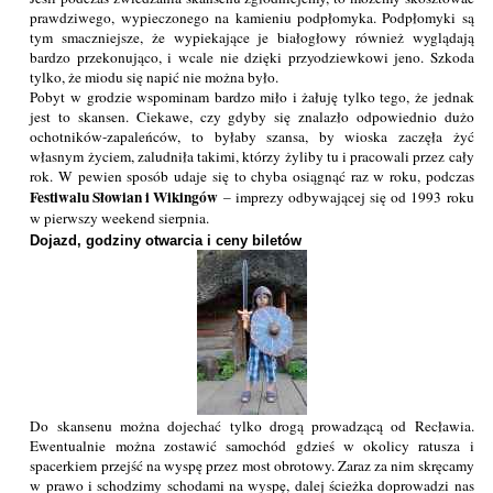
prawdziwego, wypieczonego na kamieniu podpłomyka. Podpłomyki są
tym smaczniejsze, że wypiekające je białogłowy również wyglądają
bardzo przekonująco, i wcale nie dzięki przyodziewkowi jeno. Szkoda
tylko, że miodu się napić nie można było.
Pobyt w grodzie wspominam bardzo miło i żałuję tylko tego, że jednak
jest to skansen. Ciekawe, czy gdyby się znalazło odpowiednio dużo
ochotników-zapaleńców, to byłaby szansa, by wioska zaczęła żyć
własnym życiem, zaludniła takimi, którzy żyliby tu i pracowali przez cały
rok. W pewien sposób udaje się to chyba osiągnąć raz w roku, podczas
Festiwalu Słowian i Wikingów
– imprezy odbywającej się od 1993 roku
w pierwszy weekend sierpnia.
Dojazd, godziny otwarcia i ceny biletów
Do skansenu można dojechać tylko drogą prowadzącą od Recławia.
Ewentualnie można zostawić samochód gdzieś w okolicy ratusza i
spacerkiem przejść na wyspę przez most obrotowy. Zaraz za nim skręcamy
w prawo i schodzimy schodami na wyspę, dalej ścieżka doprowadzi nas