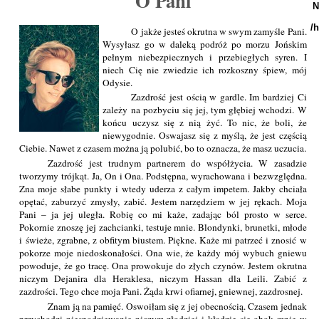
O Pani
N
/
O jakże jesteś okrutna w swym zamyśle Pani.
Wysyłasz go w daleką podróż po morzu Jońskim
pełnym niebezpiecznych i przebiegłych syren. I
niech Cię nie zwiedzie ich rozkoszny śpiew, mój
Odysie.
Zazdrość jest ością w gardle. Im bardziej Ci
zależy na pozbyciu się jej, tym głębiej wchodzi. W
końcu uczysz się z nią żyć. To nic, że boli, że
niewygodnie. Oswajasz się z myślą, że jest częścią
Ciebie. Nawet z czasem można ją polubić, bo to oznacza, że masz uczucia.
Zazdrość jest trudnym partnerem do współżycia. W zasadzie
tworzymy trójkąt. Ja, On i Ona. Podstępna, wyrachowana i bezwzględna.
Zna moje słabe punkty i wtedy uderza z całym impetem. Jakby chciała
opętać, zaburzyć zmysły, zabić. Jestem narzędziem w jej rękach. Moja
Pani – ja jej uległa. Robię co mi każe, zadając ból prosto w serce.
Pokornie znoszę jej zachcianki, testuje mnie. Blondynki, brunetki, młode
i świeże, zgrabne, z obfitym biustem. Piękne. Każe mi patrzeć i znosić w
pokorze moje niedoskonałości. Ona wie, że każdy mój wybuch gniewu
powoduje, że go tracę. Ona prowokuje do złych czynów. Jestem okrutna
niczym Dejanira dla Heraklesa, niczym Hassan dla Leili. Zabić z
zazdrości. Tego chce moja Pani. Żąda krwi ofiarnej, gniewnej, zazdrosnej.
Znam ją na pamięć. Oswoiłam się z jej obecnością. Czasem jednak
przychodzi niespodziewanie niczym złodziej i kładzie się obok mnie w