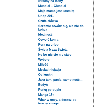
Strachy na lachy
Mundial – Ciundial
Moja mama jest kosmitą
Urlop 2011
Czułe słówka
Sezamie otwórz się, ale nie do
końca
Idealność
Oswoić konia
Pora na urlop
Święta Msza Święta
No bo nic się nie stało
Wybory
Miłość
Męska inicjacja
Od kuchni
Jaka tam, panie, samotność…
Budyń
Rurką po dupie
Manga 18+
Wiatr w oczy, a deszcz po
twarzy smaga