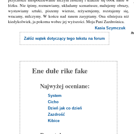
łóżku. Nie śpimy, rozmawiamy, układamy scenariusze, malujemy obrazy,
wystawiamy sztuki, piszemy wiersze, reżyserujemy, rozstajemy się,
wracamy, milczymy. W końcu nad ranem zasypiamy. Ona silniejsza niż
kiedykolwiek, ja pokorna wobec jej wyższości. Moja Pani Zazdrośnica.
Kasia Szymczuk
/
Załóż wątek dotyczący tego tekstu na forum
Ene dułe rike fake
Najwyżej oceniane:
System
Cicho
Dzień jak co dzień
Zazdrość
Kibice