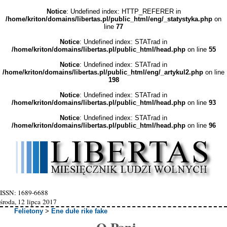
Notice
: Undefined index: HTTP_REFERER in
/home/kriton/domains/libertas.pl/public_html/eng/_statystyka.php
on
line
77
Notice
: Undefined index: STATrad in
/home/kriton/domains/libertas.pl/public_html/head.php
on line
55
Notice
: Undefined index: STATrad in
/home/kriton/domains/libertas.pl/public_html/eng/_artykul2.php
on line
198
Notice
: Undefined index: STATrad in
/home/kriton/domains/libertas.pl/public_html/head.php
on line
93
Notice
: Undefined index: STATrad in
/home/kriton/domains/libertas.pl/public_html/head.php
on line
96
ISSN: 1689-6688
środa, 12 lipca 2017
Felietony
>
Ene dułe rike fake