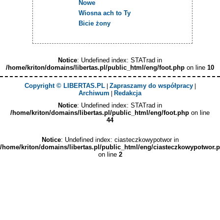
Nowe
Wiosna ach to Ty
Bicie żony
Notice
: Undefined index: STATrad in
/home/kriton/domains/libertas.pl/public_html/eng/foot.php
on line
10
Copyright © LIBERTAS.PL
Zapraszamy do współpracy
|
|
Archiwum
Redakcja
|
Notice
: Undefined index: STATrad in
/home/kriton/domains/libertas.pl/public_html/eng/foot.php
on line
44
Notice
: Undefined index: ciasteczkowypotwor in
/home/kriton/domains/libertas.pl/public_html/eng/ciasteczkowypotwor.
on line
2