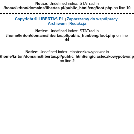
Notice
: Undefined index: STATrad in
/home/kriton/domains/libertas.pl/public_html/eng/foot.php
on line
10
Copyright © LIBERTAS.PL
Zapraszamy do współpracy
|
|
Archiwum
Redakcja
|
Notice
: Undefined index: STATrad in
/home/kriton/domains/libertas.pl/public_html/eng/foot.php
on line
44
Notice
: Undefined index: ciasteczkowypotwor in
/home/kriton/domains/libertas.pl/public_html/eng/ciasteczkowypotwor.
on line
2