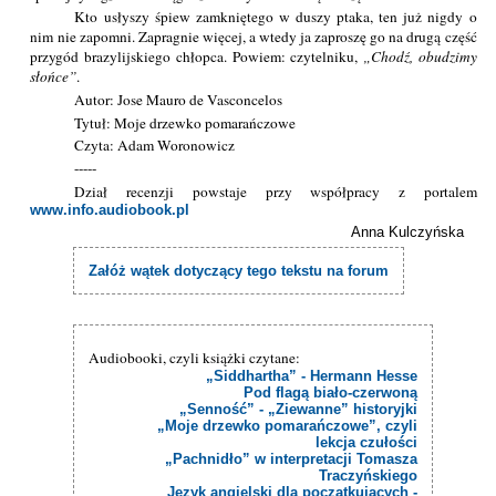
Kto usłyszy śpiew zamkniętego w duszy ptaka, ten już nigdy o
nim nie zapomni. Zapragnie więcej, a wtedy ja zaproszę go na drugą część
przygód brazylijskiego chłopca. Powiem: czytelniku,
Chodź, obudzimy
słońce
.
Autor: Jose Mauro de Vasconcelos
Tytuł: Moje drzewko pomarańczowe
Czyta: Adam Woronowicz
-----
Dział recenzji powstaje przy współpracy z portalem
www.info.audiobook.pl
Anna Kulczyńska
Załóż wątek dotyczący tego tekstu na forum
Audiobooki, czyli książki czytane:
„Siddhartha” - Hermann Hesse
Pod flagą biało-czerwoną
„Senność” - „Ziewanne” historyjki
„Moje drzewko pomarańczowe”, czyli
lekcja czułości
„Pachnidło” w interpretacji Tomasza
Traczyńskiego
Język angielski dla początkujących -