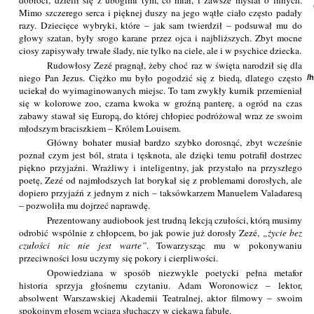
dobroci, dzielił się z ubogimi tym, co miał, i zawsze myślał o innych.
Mimo szczerego serca i pięknej duszy na jego wątłe ciało często padały
razy. Dziecięce wybryki, które – jak sam twierdził – podsuwał mu do
głowy szatan, były srogo karane przez ojca i najbliższych. Zbyt mocne
ciosy zapisywały trwałe ślady, nie tylko na ciele, ale i w psychice dziecka.
Rudowłosy Zezé pragnął, żeby choć raz w święta narodził się dla
niego Pan Jezus. Ciężko mu było pogodzić się z biedą, dlatego często
/
uciekał do wyimaginowanych miejsc. To tam zwykły kurnik przemieniał
się w kolorowe zoo, czarna kwoka w groźną panterę, a ogród na czas
zabawy stawał się Europą, do której chłopiec podróżował wraz ze swoim
młodszym braciszkiem – Królem Louisem.
Główny bohater musiał bardzo szybko dorosnąć, zbyt wcześnie
poznał czym jest ból, strata i tęsknota, ale dzięki temu potrafił dostrzec
piękno przyjaźni. Wrażliwy i inteligentny, jak przystało na przyszłego
poetę, Zezé od najmłodszych lat borykał się z problemami dorosłych, ale
dopiero przyjaźń z jednym z nich – taksówkarzem Manuelem Valadaresą
– pozwoliła mu dojrzeć naprawdę.
Prezentowany audiobook jest trudną lekcją czułości, którą musimy
odrobić wspólnie z chłopcem, bo jak powie już dorosły Zezé,
życie bez
czułości nic nie jest warte
. Towarzysząc mu w pokonywaniu
przeciwności losu uczymy się pokory i cierpliwości.
Opowiedziana w sposób niezwykle poetycki pełna metafor
historia sprzyja głośnemu czytaniu. Adam Woronowicz – lektor,
absolwent Warszawskiej Akademii Teatralnej, aktor filmowy – swoim
spokojnym głosem wciąga słuchaczy w ciekawą fabułę.