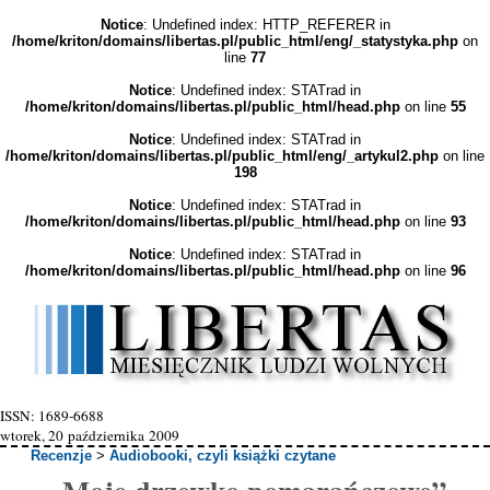
Notice
: Undefined index: HTTP_REFERER in
/home/kriton/domains/libertas.pl/public_html/eng/_statystyka.php
on
line
77
Notice
: Undefined index: STATrad in
/home/kriton/domains/libertas.pl/public_html/head.php
on line
55
Notice
: Undefined index: STATrad in
/home/kriton/domains/libertas.pl/public_html/eng/_artykul2.php
on line
198
Notice
: Undefined index: STATrad in
/home/kriton/domains/libertas.pl/public_html/head.php
on line
93
Notice
: Undefined index: STATrad in
/home/kriton/domains/libertas.pl/public_html/head.php
on line
96
ISSN: 1689-6688
wtorek, 20 października 2009
Recenzje
>
Audiobooki, czyli książki czytane