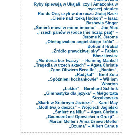
Ryby śpiewają w Ukajali, czyli Amazonka w
sycącej pigułce
Rio de Oro, czyli w dorzeczu Złotej Rzeki
„Cienie nad rzeką Hudson” – Isaac
Bashevis Singer
„Śmierć mówi w moim imieniu” – Joe Alex
„Trzech panów w łódce (nie licząc psa)” –
Jerome K. Jerome
„Obsługiwałem angielskiego króla” –
Bohumil Hrabal
„Źródło prawdziwej siły” – Fabian
Błaszkiewicz
„Morderca bez twarzy” – Henning Mankell
„Tragedia w trzech aktach” – Agata Christie
„Zgon Oliwiera Becaille”, „Nantas”,
„Radykał” – Emil Zola
„Spóźnieni kochankowie” – William
Wharton
„Lektor” – Bernhard Schlink
„Gimnastyka dla języka” – Małgorzata
Strzałkowska
„Skarb w Srebrnym Jeziorze” – Karol May
„Modlitwa o deszcz” – Wojciech Jagielski
„Śmierć na Nilu” – Agata Christie
„Gaumardżos! Opowieści o Gruzji” –
Marcin Meller i Anna Dziewit-Meller
„Dżuma” – Albert Camus