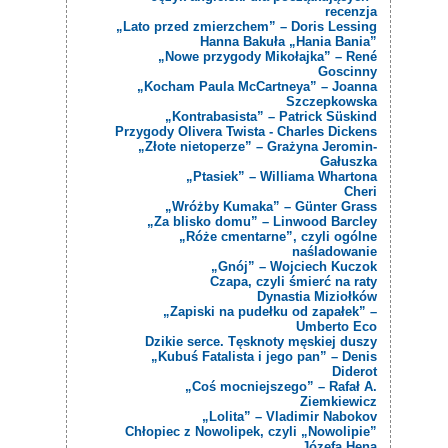
recenzja
„Lato przed zmierzchem” – Doris Lessing
Hanna Bakuła „Hania Bania”
„Nowe przygody Mikołajka” – René
Goscinny
„Kocham Paula McCartneya” – Joanna
Szczepkowska
„Kontrabasista” – Patrick Süskind
Przygody Olivera Twista - Charles Dickens
„Złote nietoperze” – Grażyna Jeromin-
Gałuszka
„Ptasiek” – Williama Whartona
Cheri
„Wróżby Kumaka” – Günter Grass
„Za blisko domu” – Linwood Barcley
„Róże cmentarne”, czyli ogólne
naśladowanie
„Gnój” – Wojciech Kuczok
Czapa, czyli śmierć na raty
Dynastia Miziołków
„Zapiski na pudełku od zapałek” –
Umberto Eco
Dzikie serce. Tęsknoty męskiej duszy
„Kubuś Fatalista i jego pan” – Denis
Diderot
„Coś mocniejszego” – Rafał A.
Ziemkiewicz
„Lolita” – Vladimir Nabokov
Chłopiec z Nowolipek, czyli „Nowolipie”
Józefa Hena