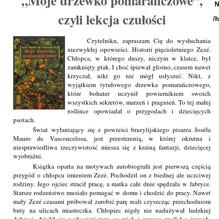
„Moje drzewko pomarańczowe”,
N
czyli lekcja czułości
/
Czytelniku, zapraszam Cię do wysłuchania
niezwykłej opowieści. Historii pięcioletniego Zezé.
Chłopca, w którego duszy, niczym w klatce, był
zamknięty ptak. I choć śpiewał głośno, czasem nawet
krzyczał, nikt go nie mógł usłyszeć. Nikt, z
wyjątkiem tytułowego drzewka pomarańczowego,
które bohater uczynił powiernikiem swoich
wszystkich sekretów, marzeń i pragnień. To tej małej
roślince opowiadał o przygodach i dziecięcych
psotach.
Świat wyłaniający się z powieści brazylijskiego pisarza Joséfa
Mauro de Vasconcelosa, jest przestrzenią, w której okrutna i
niesprawiedliwa rzeczywistość miesza się z krainą fantazji, dziecięcej
wyobraźni.
Książka oparta na motywach autobiografii jest pierwszą częścią
przygód o chłopcu imieniem Zezé. Pochodził on z biednej ale uczciwej
rodziny. Jego ojciec stracił pracę, a matka całe dnie spędzała w fabryce.
Starsze rodzeństwo musiało pomagać w domu i chodzić do pracy. Nawet
mały Zezé czasami próbował zarobić parę reali czyszcząc przechodniom
buty na ulicach miasteczka. Chłopiec nigdy nie nadużywał ludzkiej